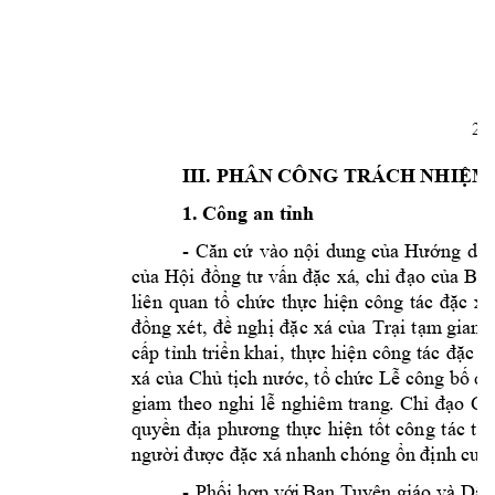
2
III. PHÂN CÔNG TRÁCH NHIỆM
1. Công an tỉnh
-
Căn
cứ
vào
nội
dung
của
Hướng
dẫ
của
Hội
đồng
tư
vấn
đặc
xá
chỉ
đạo
của
Bộ
,
liên
quan
tổ
chức
thực
hiện
công
tác
đặc
xá
đồng
xét,
đề
nghị
đặc
xá
của
Trại
tạm
giam,
cấp
tỉnh
triển
thực
hiện
công
tác
đặc
x
khai,
xá của
Chủ tịch nước,
tổ chức
Lễ công bố
u
q
giam
theo
nghi
lễ
nghiêm
trang
.
Chỉ
đạo
Cô
quyền
địa
phương
thực
hiện
tốt
công
tác
tiế
người được đặc xá nhanh chóng ổn định cuộc
Phối hợp với
Tuyên giáo và Dân
-
Ban