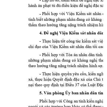
hành án phạt tù đủ điều kiện đề nghị đặc xá.
Phối
hợp
với
Viện
Kiểm
sát
nhân
dâ
-
tỉnh biết những phạm nhân đang có kháng n
thẩm theo hướng tăng nặng trách nhiệm hình
4. Đề nghị Viện Kiểm sát nhân dân 
-
Thực hiện
tốt công
tác kiểm
sát việc
chỉ đạo của Viện Kiểm sát nhân dân tối cao.
-
Phối hợp với Tòa án nhân dân tỉnh th
những
phạm
nhân
đang
có
kháng
nghị
theo
theo hướng tăng nặng trách nhiệm hình sự.
-
Thực hiện
quyền yêu cầ
u, kiến
nghị
xá,
thực
hiện
Q
uyết
định
đặc
xá
của
Chủ
tịc
nại theo quy định tại Điều 37 của Luật Đặc x
5. Văn phòng Ủy ban nhân dân tỉnh
P
hối hợp với Công
an
tỉnh kiến nghị
d
ngoài và các trường
hợp khác có
thể được đặ