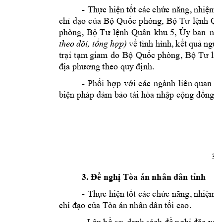
Thực hiện
tốt các
chức năng,
nhiệm 
-
chỉ
đạo
của
Bộ
Quốc
phòng,
Bộ
Tư
lệnh
Qu
phòng,
Bộ
Tư
lệnh
Quân
Ủy
nh
khu
5,
ban
theo
dõi,
tổng
hợp)
về
tình
hình,
kết
quả
ngườ
trại
tạm
giam
do
Bộ
Quốc
phòng,
Bộ
Tư
lệ
địa phương theo quy định.
-
Phối
hợp
với
các
ngành
liên
quan
v
biện pháp đảm bảo tái hòa nhập cộng đồng đ
3
3. Đề nghị Tòa án nhân dân tỉnh
Thực hiện
tốt các
chức năng,
nhiệm 
-
chỉ đạo của Tòa án nhân dân tối cao. 
Lập
hồ sơ,
sách
đề nghị
đặc xá
-
danh