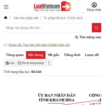
Đăng nhập
Văn bản pháp luật
Tư pháp-Hộ tịch,
Chính sách
Tìm nâng cao
👉
Quay về: Tra cứu văn bản (phiên bản cũ)
Tổng quan
Nội dung
VB gốc
Tiếng Anh
Lược đồ
Lưu
Tìm từ trong trang
Tình trạng hiệu lực:
Đã biết
ỦY BAN NHÂN DÂN
C
Ộ
N
G
H
Độ
TỈNH KHÁNH HÒA