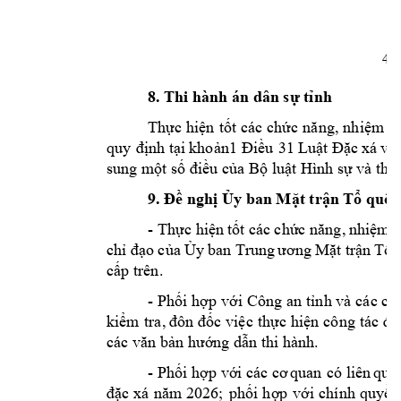
4
8. Thi hành án dân sự tỉnh
Thực
hiện
tốt
các ch
ức
năng,
nhiệm v
quy
định
tại
khoản
1
Điều
31
Luật
Đặc
xá
và
sung một số điều của Bộ luật Hình sự và the
9. Đề nghị Ủy ban Mặt trận Tổ quốc 
Thực hiện
tốt các
chức năng,
nhiệm 
-
chỉ
đạo của
Ủy
ban
Trung
ương
Mặt trận
Tổ 
cấp trên.
Phối hợp
với Công
tỉnh và
các cơ
-
an
kiểm
tra,
đôn
đốc việc
thực
hiện
công
tác
đặ
các văn bản hướng dẫn thi hành.
-
Phối hợp với
các cơ
quan
có liên
qua
đặc
xá
năm
phối
hợp
với
chính
quyền
2026;