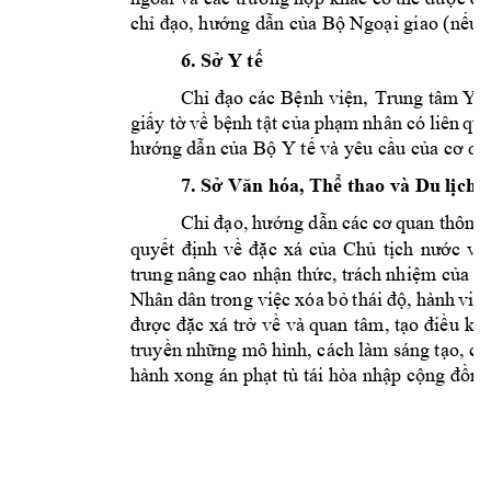
chỉ đạo, hướng dẫn của Bộ Ngoại giao (nếu c
6. Sở Y tế
Chỉ đạ
o các
Bệnh
viện,
tâm
t
Trung
Y
giấy
tờ
về bệnh
tật của
phạm
nhân
có
liên
qu
hướng dẫn của Bộ Y tế và yêu cầu của cơ qu
7. Sở Văn hóa, Thể thao và Du lịch
Chỉ
đạ
o,
hướng dẫn
các
cơ
thông
quan
q
uyết
định
về
đặc
xá
của
Chủ
t
ịch
nước
và
nâng
nhận
thức, trách
nhiệm của
cá
trung
cao
N
hân
dân
trong
việc
xóa
bỏ
thái
độ,
hành
vi
đ
được
đặc xá
trở
về
và
tâm,
tạo điều
kiệ
quan
truyền
những mô
hình, cách
làm sáng
tạo, có
hành xong án phạt tù tái hòa nhập cộng đồng