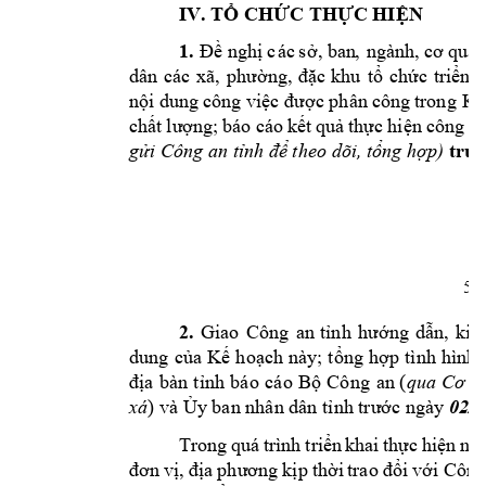
IV. TỔ CHỨC THỰC HIỆN
1.
Đề nghị
c
ác
s
ở,
ban
,
ngành
,
cơ
quan
dân
các
xã,
phường,
đặc
khu
tổ
chức
triển
k
nội
dung
công việc được phân
công
trong
Kế
chất
lượng;
báo
cáo
kết
quả
thự
c
hiện
công
tá
gửi Công an tỉnh để theo dõi, tổng hợp)
trướ
5
2.
Giao
Công
an
tỉnh
hướng
dẫn,
ki
dung
của
Kế
hoạch
này;
t
ổng
hợp
tình
hình,
địa
bàn
tỉnh
báo
cáo
Bộ
Công
Cơ
an
(
qua
q
xá
) và Ủy ban nhân dân tỉnh trước ngày 
02/6
Trong
quá
trình
triển
khai
thực
hiện
nế
đơn
vị, địa
phương
kịp
thời
đổi
với Côn
trao