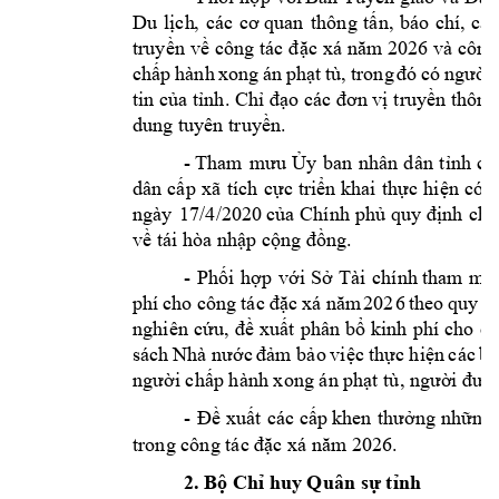
D
u
lịch
,
các
cơ
quan
thông
tấn,
báo
chí
,
các
truyền
về công
tác
đặc
xá
năm
và
công
2026
chấp
hành
xong
án
phạt
tù
,
trong
đó
có
người
tin
của tỉnh. Chỉ
đạo các đơn vị
truyền thông
dung tuyên truyền.
-
Tham
mưu
Ủy
ban
nhân
dân
tỉnh
ch
dân
cấp
xã
tích
cực
triển
khai
thực
hi
ện
có
h
ngày
17/4/2020
của
Chính
phủ
quy
định
chi
về tái hòa nhập cộng đồng.
-
Phối
hợp
với
Sở
Tài
chính
tham
mư
phí
công
tác đặc
xá năm
đ
cho
20
2
6
theo
quy
nghiên
cứu,
đề
xuất
phân
bổ
kinh
phí
cho
cá
sách
Nhà nước
đảm bảo
việc
thực hiện
các
bi
người chấp hành xong án phạt tù, người được
-
Đề
xuất
các
cấp
khen
thưởng
những
trong công tác đặc xá năm 2026.
2. Bộ Chỉ huy Quân sự tỉnh