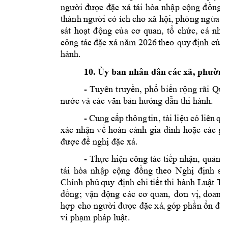
người
được
đặc
xá
tái
hòa
nhập
cộng
đồng,
thành người có
ích
xã hội, phòng ngừa
t
cho
sát
hoạt
động
của
cơ
quan,
tổ
chức,
cá
nhâ
công tác
đặc xá
năm
định của
2026
theo
quy
hành.
10. Ủy ban nhân dân các xã, phường
-
Tuyên
truyền,
phổ
biến
rộng
rãi
Quy
nước và các văn bản hướng dẫn thi hành.
cấp
thông
tài
liệu
có
liên
-
Cung
tin,
qu
xác
nhận
về
hoàn
cảnh
gia
đình
hoặc
các
gi
được đề nghị đặc xá.
-
T
hực hiện công tác tiế
p nhận, quản l
tái
hòa
nhập
cộng
đồng
Nghị
định
số
theo
Chính phủ
quy
định
chi
tiết
thi
hành Luật
Th
đồng
vận
động
các
cơ
đơn
vị,
;
quan,
doanh
hợp
cho
người
được
đặc xá
,
góp
phần ổn
địn
vi phạm pháp luật.