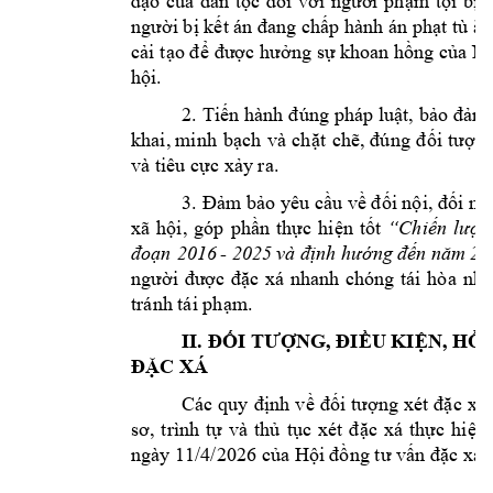
đạo
của
dân
tộc
đối
với
người
phạm
tội
bị
người bị kết án đang chấp hành án phạt tù ăn
cải
tạo để
được
hưởng
sự
khoan
hồng của
N
hội.
Tiến hành
đúng
pháp luật,
bảo đả
m 
2.
khai,
minh
bạch
và
chặt
chẽ,
đúng
đối
tượng
và tiêu cực xảy ra.
Đảm bảo yêu cầu về đối nội, đối ng
3.
xã
hội,
góp
phần
thực
hiện
tốt
“Chiến
lược
đoạn
2016
-
và định hướng
đến năm 20
2025
người
được
đặ
c
xá
nhanh
chóng
tái
hòa
nhậ
tránh tái phạm. 
II.
ĐỐI TƯỢNG, ĐIỀU KIỆN, HỒ 
ĐẶC XÁ
Các
quy
định
về
đối
tượng
xét
đặc
xá;
sơ,
trình
tự
và
thủ
tục
xét
đặc
xá
thực
hiện
ngày 11/4/2026 của Hội đồng tư vấn đặc xá.