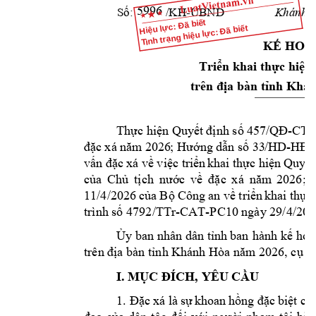
Số:           /KH-UBND
Khánh Hò
5996
Hiệu lực: Đã biết
Tình trạng hiệu lực: Đã biết
KẾ HO
Triển khai thực hiện 
trên địa bàn tỉnh Kh
Thực hiện Quyết
định số
457/QĐ-CTN
đặc
xá năm
Hướng
dẫn số
/HD-HĐ
2026
;
33
vấn đặc
xá về
việc triển
khai
thực hiện
Quyết
của
Chủ
tịch
nước
về
đặc
xá
năm
2026
;
11
/
4
/202
6
của
Bộ Công
an
về
triển
khai
thực
trình số 4792/TTr-CAT-PC10 ngày 29/4/2026
Ủy
ban
nhân dân
ỉnh
ban
hành kế hoạc
t
trên địa bàn tỉnh Khánh Hòa năm 2026, cụ th
I. MỤC ĐÍCH, YÊU CẦU
1.
Đặc
xá
là
sự
khoan
hồng
đặc
biệt
củ