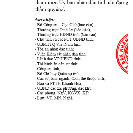
tham
mưu
Ủy
ban
nhân
dân
tỉ
nh
chỉ
đạo
giả
thẩm quyền./.
Nơi nhận:
- Bộ Công an – Cục C10 (báo cáo);
- Thường trực Tỉnh ủy (báo cáo);
- Thường trực HĐND tỉnh (báo cáo);
- Chủ tịch và các PCT UBND tỉnh;
- UBMTTQ Việt Nam tỉnh;                                   
- Tòa án nhân dân tỉnh;
- Viện Kiểm sát nhân dân tỉnh;
- Lãnh đạo VP UBND tỉnh;
- Thi hành án dân sự tỉnh;
- Công an tỉnh;
- Bộ Chỉ huy Quân sự tỉnh;
- Các sở, ban, ngành, đoàn thể thuộc tỉnh;
- Báo và PTTH Khánh Hòa;
- UBND các xã, phường, đặc khu;
- Các phòng: NgV, KGVX, KT;
- Lưu: VT, MN, NgM.