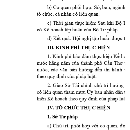
b) Cơ quan phối hợp: Sở,
 ban, ngành t
tổ chức, cá 
nhân có liên qua
n.
c) Thời
 gian 
thực hiện: 
Sau khi 
Bộ Tư
. 
có Kế hoạch tập 
huấn của Bộ T
ư pháp
d) Kết quả: Hộ
i nghị tập huấn được tổ 
I
I
I
.
K
I
N
H 
P
HÍ
 T
H
ỰC
 H
I
ỆN
1. Kinh 
phí bảo đảm thực h
iện Kế hoạ
nước 
hằng 
năm 
của 
thành 
phố 
Cần 
Thơ
th
nước, 
các 
văn 
bản 
hướng 
d
ẫ
n 
thi 
hành 
và
theo quy định c
ủ
a 
pháp luật.
2. 
Giao 
Sở 
Tài 
chính
chủ 
trì 
hướng 
dẫ
có liên quan tham
m
ưu Ủy ban nhân dân thà
hiện Kế hoạch 
t
heo 
quy định của pháp luậ
t.
IV
.
 T
Ổ
 C
H
ỨC
TH
ỰC
 H
I
ỆN
1
.
 S
ở
 T
ư
 p
há
p
a)
Chủ 
trì, 
phối 
hợp 
với 
cơ 
q
uan, 
đ
ơn 