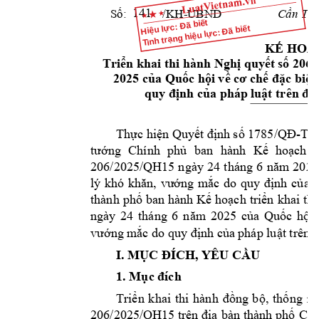
/KH
-UBND 
Cần Thơ,
Số:         
141
Hiệu lực: Đã biết
Tình trạng hiệu lực: Đã biết
KẾ HOẠ
Triển khai thi h
ành Nghị quyết 
số 206
2025 của
Quốc hộ
i về cơ chế đặc bi
ệt
quy định của pháp 
luật
trên đị
T
-
hực hiện Quyết địn
h số 1785/QĐ
TTg
tướng 
Chính 
phủ 
ban 
hành 
Kế 
hoạch 
t
206/20
25/QH1
5 
n
gày
24
tháng 
6 
năm 
2025
lý 
khó 
khăn, 
vướng 
mắc 
do 
quy 
định 
của 
p
thành 
phố ban 
hành Kế 
hoạch 
triển 
khai thi
ngày 
24 
tháng 
6 
năm 
2025 
của 
Quốc 
hội
vướng m
ắc do quy định của 
pháp luật
trên đ
I. MỤC Đ
ÍCH, YÊU CẦU
1. Mục đích
a
Triển 
k
h
i 
thi 
hành 
đồng 
bộ, 
thống 
nh
206/2025/QH1
5 
trên địa 
bàn thành 
phố
Cần