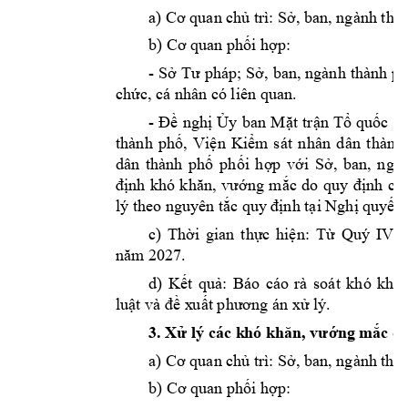
a
 S
) Cơ quan chủ t
rì:
ở, ban, ngành thà
b
) 
Cơ quan 
phối hợp: 
- 
S
Sở Tư 
pháp; 
ở, 
ban, ngành
thành 
p
chức, cá nhân c
ó liên quan.
- 
Đề 
nghị 
Ủy 
ban 
Mặt 
trận 
Tổ 
quốc 
Vi
, 
thành 
p
hố
Viện 
K
iểm 
sát 
nhân 
dân
thành 
dân 
thành 
phố
phối 
hợp 
với 
Sở, 
ban, 
ngà
định 
khó 
k
hăn, 
vướng 
mắc 
do 
quy 
định 
của
lý theo nguy
ên tắc quy
 định tại Nghị quy
ết 
V 
c) 
Thời 
gian 
thực 
hiện: 
T
ừ 
Quý 
I
năm 2027.
d) 
Kết
quả: 
Báo 
cáo
rà 
soát 
khó 
khă
n
luật và đề x
uất phương án xử l
ý.
3. Xử lý các k
hó khăn, vướng m
ắc d
a) Cơ quan chủ t
rì:
Sở, ban, ngành t
hàn
b) Cơ quan 
phối hợp: 