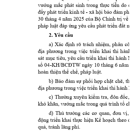
vướng 
m
ắc 
phát 
sinh 
trong 
thực 
tiễn 
do 
qu
- 
đẩy phát triển kinh tế 
xã hội bảo đảm
 phù
30 tháng 4 n
ăm
 2025 
của Bộ Chính trị về 
đ
pháp luật 
đáp ứng yêu cầ
u phát triển đất n
ư
2. Yêu cầu
a)
Xác 
định 
rõ 
trách 
nhiệm, 
phân 
côn
địa 
p
hương 
trong 
việ
c 
triể
n 
khai 
thi 
h
à
nh 
sát 
mục t
iêu, 
yêu 
cầu
triển 
khai thi 
hành 
Ng
-
số 
04
KH
/BCĐTW
ngày 
10
tháng 
6 
năm 
2
hoàn thiện t
hể chế, pháp luật.
b) 
Bảo 
đ
ảm
sự 
phối
hợp 
ch
ặt 
chẽ, 
thư
địa phương tro
ng việc triển khai 
thi hành N
c
m 
) 
Thường 
xuyên 
kiể
tra, 
đôn 
đốc, 
h
khó khăn, vướ
ng mắc trong q
uá trình tổ chứ
d) 
Thủ 
trưởng 
các 
c
ơ 
quan, 
đơn 
vị, 
đ
động 
triển khai 
thực 
hiện 
Kế hoạch 
theo 
đú
 tránh lã
ng phí. 
quả,