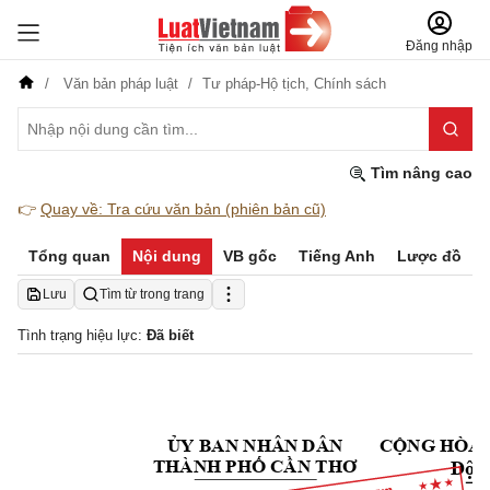
Đăng nhập
Văn bản pháp luật
Tư pháp-Hộ tịch,
Chính sách
Tìm nâng cao
👉
Quay về: Tra cứu văn bản (phiên bản cũ)
Tổng quan
Nội dung
VB gốc
Tiếng Anh
Lược đồ
Lưu
Tìm từ trong trang
Tình trạng hiệu lực:
Đã biết
ỦY BAN NHÂN DÂN
CỘNG HÒA 
Độc 
THÀNH PHỐ CẦN T
HƠ