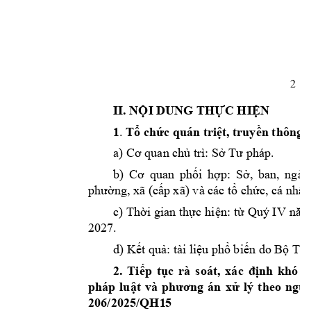
2 
II. NỘI DUNG TH
ỰC HIỆN
1
. 
Tổ chức quán triệ
t, truyền thông 
a)
. 
Cơ quan chủ t
rì:
Sở Tư pháp
b) 
C
S
ngàn
ơ
qua
n 
phối 
hợp: 
ở, 
ban, 
 (
) và cá
phường, xã
cấp 
xã
c tổ chức, c
á nhân
V 
c) Thời
 gian thực 
hiện: từ 
Quý I
năm
2027. 
d) Kết quả: tài li
ệu phổ biến do Bộ Tư
2.
rà 
soát, 
Ti
ế
p 
tục
xác 
định 
khó 
k
pháp 
luật 
và 
phương 
án 
x
ử 
lý 
theo 
nguy
206/2025/QH1
5  