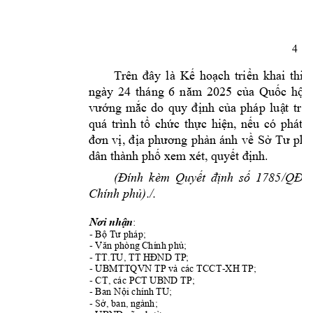
4 
Trên 
đây 
là 
Kế 
hoạch 
triển 
khai 
thi 
ngày 
24 
tháng 
6 
năm 
2025 
của 
Quốc 
hội 
vướng 
mắc 
do 
quy
đ
ịnh 
của 
pháp 
luậ
t
trên
quá 
trình 
tổ 
chức 
thực 
hiện, 
nế
u 
có 
phát 
s
đơn 
vị
, 
địa 
phương
phản 
ánh 
về
Sở 
Tư 
phá
dân 
thành phố x
em xét, quy
ết định.
-
(Đính 
kèm 
Quyết 
định 
số 
1785/QĐ
./. 
Chính phủ)
: 
Nơi nhận
- 
Bộ Tư pháp;
- 
Văn phòng C
hính phủ;
- 
TT.TU, TT HĐ
ND TP;
- 
UB
MTTQVN TP và cá
c TCCT-
XH
TP
; 
- CT, các PCT UB
ND TP; 
- 
Ban Nội chính 
TU;
- 
, ng
ành; 
Sở, ban