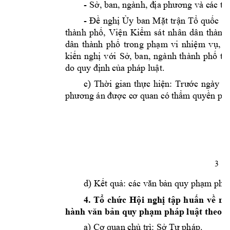
- S
ở, ban, ngành, đ
ịa phương và c
ác tổ
- 
Đề 
nghị 
Ủy 
ban 
Mặt 
trận 
Tổ 
quốc 
Vi
thành 
p
hố, 
Viện 
Kiểm 
sát 
nhân 
dân 
thành 
dân 
thành 
phố
trong 
phạm
vi 
nhiệm 
vụ, 
q
kiến 
nghị
với 
Sở, 
ban, 
ngành 
thành 
phố 
tr
do quy địn
h của pháp luật.
T
c) 
Thời 
gian 
thực 
hiện:
rước 
ngày 
0
phương án được c
ơ quan có 
thẩm quy
ền phê
3 
d) Kết quả: các văn b
ản quy phạm
 phá
4. 
Tổ 
chức 
Hội 
nghị 
tập 
huấn 
về 
ng
hành văn bản qu
y phạm ph
áp luật theo 
N
a) Cơ quan chủ t
rì: Sở Tư
 pháp.