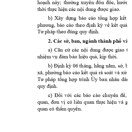
hoạch 
này; 
thường 
xuyên 
đôn 
đốc, 
hướng 
c 
thời thực hiệ
n cá
nội dung được giao.
b)
Xây 
dựng 
báo 
cá
o
tổng 
hợp 
kết 
q
phương, 
báo 
cáo
theo 
đ
ịn
h 
kỳ 
về
kết 
quả 
v
. 
Tư pháp
theo đ
úng quy định
2. Các 
, 
ban, ngành 
sở
thành ph
ố
 và
a) 
Căn 
cứ 
các 
nội 
dung 
được 
giao 
tại
.
nhiệm vụ đảm
 bảo
 hi
ệu quả, kịp thờ
i
b) 
, 
Định kỳ 06 tháng, hằng năm
sở, ba
xã, 
phường báo 
cáo 
kết 
quả rà 
soát 
và 
xử 
l
Tư 
pháp 
tổn
g 
h
ợp 
trình 
Ủy
ban 
nhân 
dân
quy định.
c) 
Đối 
với 
cá
c 
báo 
cáo 
chuyên 
đề, 
b
quan, 
đơn 
vị 
có 
liên 
q
uan 
thực 
hiện 
và 
gửi
. 
quan có thẩm
 qu
y
ền