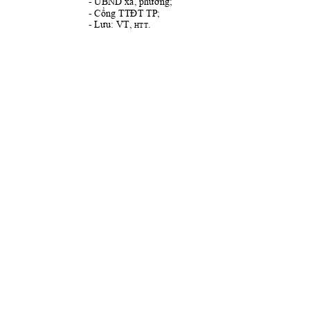
- 
UBND 
xã
; 
, phường
- 
TP; 
Cổng TTĐT
- 
, 
.
Lưu: VT
HT
T