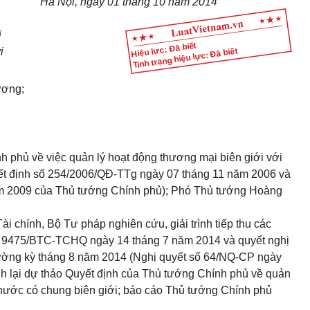
Hà Nội, ngày
01
tháng
1
0 năm 20
1
4
i
Hiệu lực: Đã biết
i
Tình trạng hiệu lực: Đã biết
ương;
h phủ về việc quản lý hoạt động thương mại biên giới với
yết định số 254/2006/QĐ-TTg ngày 07 tháng 11 năm 2006 và
m 2009 của Thủ tướng Chính phủ); Phó Thủ tướng Hoàng
i chính, Bộ Tư pháp nghiên cứu, giải trình tiếp thu các
số 9475/BTC-TCHQ ngày 14 tháng 7 năm 2014 và quyết nghị
ường kỳ tháng 8 năm 2014 (Nghị quyết số 64/NQ-CP ngày
nh lại dự thảo Quyết định của Thủ tướng Chính phủ về quản
 nước có chung biên giới; báo cáo Thủ tướng Chính phủ