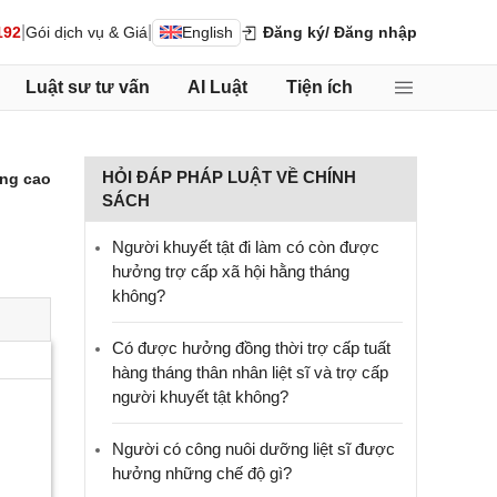
|
|
192
Gói dịch vụ & Giá
English
Đăng ký
/ Đăng nhập
Luật sư tư vấn
AI Luật
Tiện ích
HỎI ĐÁP PHÁP LUẬT VỀ CHÍNH
ng cao
SÁCH
Người khuyết tật đi làm có còn được
hưởng trợ cấp xã hội hằng tháng
không?
​Có được hưởng đồng thời trợ cấp tuất
hàng tháng thân nhân liệt sĩ và trợ cấp
người khuyết tật không?
Người có công nuôi dưỡng liệt sĩ được
hưởng những chế độ gì?