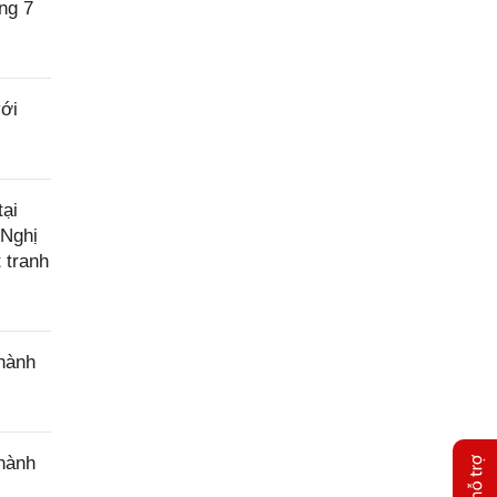
ng 7
với
ại
 Nghị
 tranh
 hành
 hành