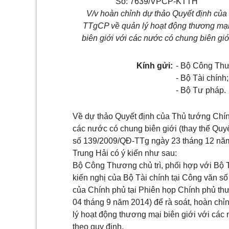
Số:
7639
/VPCP-KTTH
V/v hoàn chỉnh dự thảo Quyết
định
của
TTgCP về quản lý hoạt động thương mạ
biên gi
ớ
i
với
các nước có chung biên giớ
Kính gửi:
- Bộ Công Th
- Bộ Tài chính;
- Bộ Tư pháp.
V
ề dự thảo Quyết định của Thủ tướng Chín
các nước có chung biên giới (thay thế Qu
số 139/2009/QĐ-TTg ngày 23 tháng 12 nă
Trung Hải có ý kiến như sau:
Bộ Công Thương chủ trì, phối hợp với Bộ Tà
kiến nghị của Bộ Tài chính tại Công văn 
của Chính phủ tại Phiên họp Ch
í
nh phủ th
04 tháng 9 năm 2014) để rà soát, hoàn chỉ
lý hoạt động thương mại biên giới với các
theo quy định.