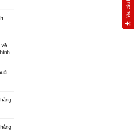
nh
Yêu
cầu
 về
hỗ trợ
chính
buổi
Thắng
Thắng