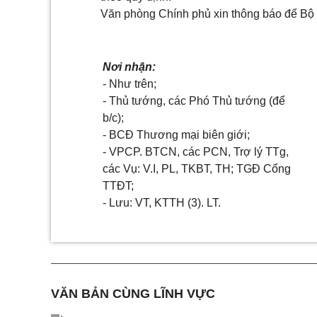
Văn phòng Chính phủ xin thông báo để Bộ C
Nơi nhận:
- Như trên;
- Thủ tướng, các Phó Thủ tướng (để
b/c);
- BCĐ Thương mại biên giới;
- VPCP. BTCN, các PCN, Trợ lý TTg,
các Vụ:
V
.
I
, PL, TKBT, TH; TGĐ C
ổ
ng
TTĐT;
- Lưu: VT, KTTH (3). LT.
VĂN BẢN CÙNG LĨNH VỰC