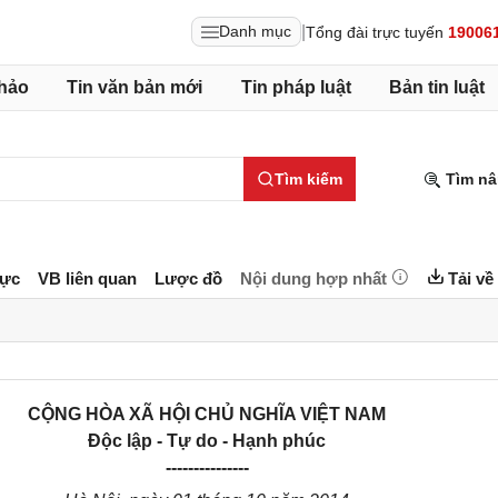
|
Danh mục
Tổng đài trực tuyến
19006
hảo
Tin văn bản mới
Tin pháp luật
Bản tin luật
Tìm kiếm
Tìm nâ
lực
VB liên quan
Lược đồ
Nội dung hợp nhất
Tải về
CỘNG HÒA XÃ HỘI CHỦ NGHĨA VIỆT NAM
Độc lập - Tự do - Hạnh phúc
---------------