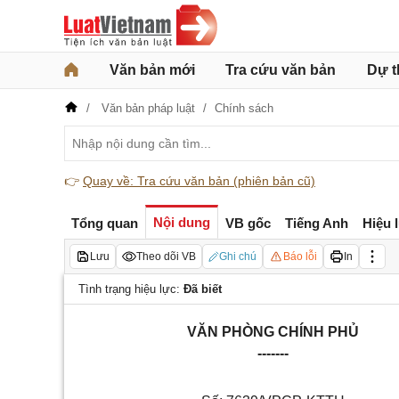
Văn bản mới
Tra cứu văn bản
Dự t
Văn bản pháp luật
Chính sách
👉
Quay về: Tra cứu văn bản (phiên bản cũ)
Nội dung
Tổng quan
VB gốc
Tiếng Anh
Hiệu 
Lưu
Theo dõi VB
Ghi chú
Báo lỗi
In
Tình trạng hiệu lực:
Đã biết
VĂN PHÒNG CHÍNH PHỦ
-------