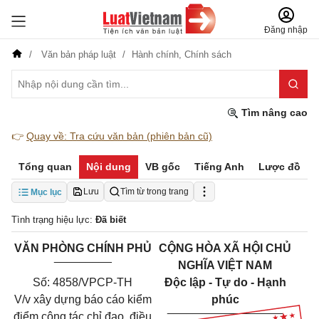
Đăng nhập
Văn bản pháp luật
Hành chính,
Chính sách
Tìm nâng cao
👉
Quay về: Tra cứu văn bản (phiên bản cũ)
Tổng quan
Nội dung
VB gốc
Tiếng Anh
Lược đồ
Lưu
Tìm từ trong trang
Mục lục
Tình trạng hiệu lực:
Đã biết
VĂN PHÒNG CHÍNH PHỦ
CỘNG HÒA XÃ HỘI CHỦ
_________
NGHĨA VIỆT NAM
Số: 4858/VPCP-TH
Độc lập - Tự do - Hạnh
V/v xây dựng báo cáo kiểm
phúc
__________________
điểm công tác chỉ đạo, điều