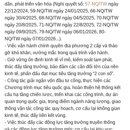
dân, phát triển văn hóa (Nghị quyết số:
57-NQ/TW
ngày
22/12/2024, 59-NQ/TW ngày 24/01/2025, 66-NQ/TW
ngày 30/4/2025, 68-NQ/TW ngày 04/5/2025, 70-NQ/TW
ngày 20/8/2025, 71-NQ/TW ngày 22/8/2025, 72-NQ/TW
ngày 09/9/2025, 79-NQ/TW ngày 06/01/2026, 80-
NQ/TW ngày 07/01/2026...).
- Việc vận hành chính quyền địa phương 2 cấp và tháo
gỡ khó khăn, vướng mắc trong quá trình vận hành.
- Giữ vững ổn định kinh tế vĩ mô, kiểm soát lạm phát,
thúc đẩy tăng trưởng, bảo đảm các cân đối lớn của nền
kinh tế, phấn đấu đạt mục tiêu tăng trưởng “2 con số”.
- Công tác giải ngân vốn đầu tư công, thực hiện các
Chương trình mục tiêu quốc gia, hoàn thiện hệ thống kết
cấu hạ tầng chiến lược, triển khai các công trình, dự án
quan trọng quốc gia, trọng điểm ngành năng lượng, giao
thông vận tải; công tác quy hoạch, cơ cấu lại không gian
kinh tế, thúc đẩy liên kết vùng.
- Việc thúc đẩy các động lực tăng trưởng truyền thống
và các động lực tăng trưởng mới; cơ cấu lại khu vực