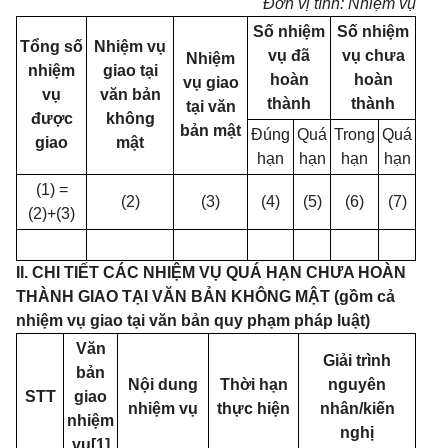
Đơn vị tính: Nhiệm vụ
Số nhiệm
Số nhiệm
Tổng số
Nhiệm vụ
vụ đã
vụ chưa
Nhiệm
nhiệm
giao tại
hoàn
hoàn
vụ giao
vụ
văn bản
thành
thành
tại văn
được
không
bản mật
Đúng
Quá
Trong
Quá
giao
mật
hạn
hạn
hạn
hạn
(1) =
(2)
(3)
(4)
(5)
(6)
(7)
(2)+(3)
II. CHI TIẾT CÁC NHIỆM VỤ QUÁ HẠN CHƯA HOÀN
THÀNH GIAO TẠI VĂN BẢN KHÔNG MẬT (gồm cả
nhiệm vụ giao tại văn bản quy phạm pháp luật)
Văn
Giải trình
bản
Nội dung
Thời hạn
nguyên
STT
giao
nhiệm vụ
thực hiện
nhân/kiến
nhiệm
nghị
vụ
[1]