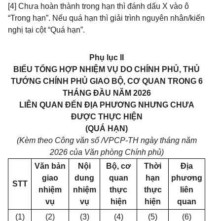
[4] Chưa hoàn thành trong hạn thì đánh dấu X vào ô
“Trong hạn”. Nếu quá hạn thì giải trình nguyên nhân/kiến
nghị tại cột “Quá hạn”.
Phụ lục II
BIỂU TỔNG HỢP NHIỆM VỤ DO CHÍNH PHỦ, THỦ
TƯỚNG CHÍNH PHỦ GIAO BỘ, CƠ QUAN TRONG 6
THÁNG ĐẦU NĂM 2026
LIÊN QUAN ĐẾN ĐỊA PHƯƠNG NHƯNG CHƯA
ĐƯỢC THỰC HIỆN
(QUÁ HẠN)
(Kèm theo Công văn số
/VPCP-TH ngày
tháng
năm
2026
của Văn phòng Chính phủ)
Văn bản
Nội
Bộ, cơ
Thời
Địa
giao
dung
quan
hạn
phương
STT
nhiệm
nhiệm
thực
thực
liên
vụ
vụ
hiện
hiện
quan
(1)
(2)
(3)
(4)
(5)
(6)