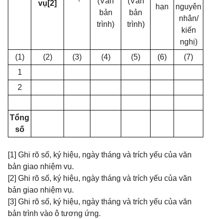
(Văn
(Văn
vụ
[2]
hạn
nguyên
bản
bản
nhân/
trình)
trình)
kiến
nghị)
(1)
(2)
(3)
(4)
(5)
(6)
(7)
1
2
Tổng
số
[1] Ghi rõ số, ký hiệu, ngày tháng và trích yếu của văn
bản giao nhiệm vụ.
[2] Ghi rõ số, ký hiệu, ngày tháng và trích yếu của văn
bản giao nhiệm vụ.
[3] Ghi rõ số, ký hiệu, ngày tháng và trích yếu của văn
bản trình vào ô tương ứng.