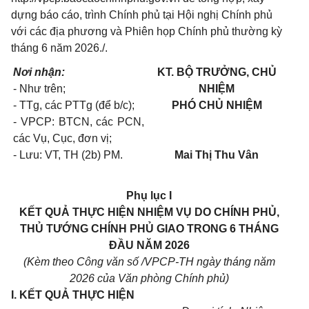
dựng báo cáo, trình Chính phủ tại Hội nghị Chính phủ
với các địa phương và Phiên họp Chính phủ thường kỳ
tháng 6 năm 2026./.
Nơi nhận:
KT. BỘ TRƯỞNG, CHỦ
- Như trên;
NHIỆM
- TTg, các PTTg (để b/c);
PHÓ CHỦ NHIỆM
- VPCP: BTCN, các PCN,
các Vụ, Cục, đơn vị;
- Lưu: VT, TH (2b) PM.
Mai Thị Thu Vân
Phụ lục I
KẾT QUẢ THỰC HIỆN NHIỆM VỤ DO CHÍNH PHỦ,
THỦ TƯỚNG CHÍNH PHỦ GIAO TRONG 6 THÁNG
ĐẦU NĂM 2026
(Kèm theo Công văn số
/VPCP-TH ngày
tháng
năm
2026 của Văn phòng Chính phủ)
I. KẾT QUẢ THỰC HIỆN