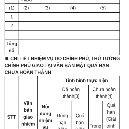
(1)
(2)
(3)
(4)
(5)
1
2
Tổng
số
III. CHI TIẾT NHIỆM VỤ DO CHÍNH PHỦ, THỦ TƯỚNG
CHÍNH PHỦ GIAO TẠI VĂN BẢN MẬT QUÁ HẠN
CHƯA HOÀN THÀNH
Tình hình thực hiện
Đã hoàn
Chưa hoàn
thành
[3]
thành
[4]
Văn
Quá
Nội
bản
hạn
dung
Đúng
Quá
STT
giao
(Giải
nhiệm
hạn
hạn
nhiệm
Trong
trình
vụ