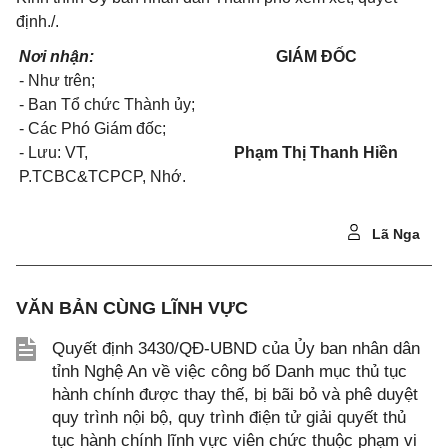
định./.
Nơi nhận:
GIÁM ĐỐC
- Như trên;
- Ban Tổ chức Thành ủy;
- Các Phó Giám đốc;
- Lưu: VT,
Phạm Thị Thanh Hiền
P.TCBC&TCPCP, Nhớ.
Lã Nga
VĂN BẢN CÙNG LĨNH VỰC
Quyết định 3430/QĐ-UBND của Ủy ban nhân dân
tỉnh Nghệ An về việc công bố Danh mục thủ tục
hành chính được thay thế, bị bãi bỏ và phê duyệt
quy trình nội bộ, quy trình điện tử giải quyết thủ
tục hành chính lĩnh vực viên chức thuộc phạm vi