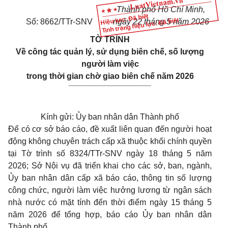
Thành phố Hồ Chí Minh,
Hiệu lực: Đã biết
Tình trạng hiệu lực: Đã biết
Số: 8662/TTr-SNV
ngày 22 tháng 5 năm 2026
TỜ TRÌNH
Về công tác quản lý, sử dụng biên chế, số lượng
người làm việc
trong thời gian chờ giao biên chế năm 2026
__________________
Kính gửi: Ủy ban nhân dân Thành phố
Để có cơ sở báo cáo, đề xuất liên quan đến người hoạt
động không chuyên trách cấp xã thuộc khối chính quyền
tại Tờ trình số 8324/TTr-SNV ngày 18 tháng 5 năm
2026; Sở Nội vụ đã triển khai cho các sở, ban, ngành,
Ủy ban nhân dân cấp xã báo cáo, thông tin số lượng
công chức, người làm việc hưởng lương từ ngân sách
nhà nước có mặt tính đến thời điểm ngày 15 tháng 5
năm 2026 để tổng hợp, báo cáo Ủy ban nhân dân
Thành phố.