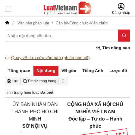
Đăng nhập
Văn bản pháp luật
Cán bộ-Công chức-Viên chức
Tìm nâng cao
👉
Quay về: Tra cứu văn bản (phiên bản cũ)
Tổng quan
Nội dung
VB gốc
Tiếng Anh
Lược đồ
Lưu
Tìm từ trong trang
Tình trạng hiệu lực:
Đã biết
ỦY BAN NHÂN DÂN
CỘNG HÒA XÃ HỘI CHỦ
THÀNH PHỐ HỒ CHÍ
NGHĨA VIỆT NAM
MINH
Độc lập – Tự do – Hạnh
SỞ NỘI VỤ
phúc
___________
_____________________