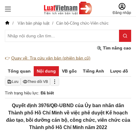
Đăng nhập
Văn bản pháp luật
Cán bộ-Công chức-Viên chức
Tìm nâng cao
👉
Quay về: Tra cứu văn bản (phiên bản cũ)
Tổng quan
Nội dung
VB gốc
Tiếng Anh
Lược đồ
Lưu
Theo dõi VB
Tình trạng hiệu lực:
Đã biết
Quyết định 3976/QĐ-UBND của Ủy ban nhân dân
Thành phố Hồ Chí Minh về việc phê duyệt Kế hoạch
đào tạo, bồi dưỡng cán bộ, công chức, viên chức của
Thành phố Hồ Chí Minh năm 2022