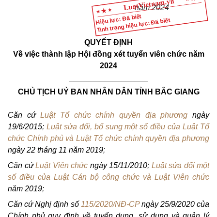
năm 2024
Hiệu lực: Đã biết
Tình trạng hiệu lực: Đã biết
QUYẾT ĐỊNH
Về việc thành lập Hội đồng xét tuyển viên chức năm
2024
__________________
CHỦ TỊCH UỶ BAN NHÂN DÂN TỈNH BẮC GIANG
Căn cứ
Luật Tổ chức chính quyền địa phương
ngày
19/6/2015;
Luật sửa đổi, bổ sung một số điều của Luật Tổ
chức Chính phủ và Luật Tổ chức chính quyền địa phương
ngày 22 tháng 11 năm 2019;
Căn cứ
Luật Viên chức
ngày 15/11/2010;
Luật sửa đổi một
số điều của Luật Cán bộ công chức và Luật Viên chức
năm 2019;
Căn cứ Nghị định số
115/2020/NĐ-CP
ngày 25/9/2020 của
Chính phủ quy định về tuyển dụng, sử dụng và quản lý