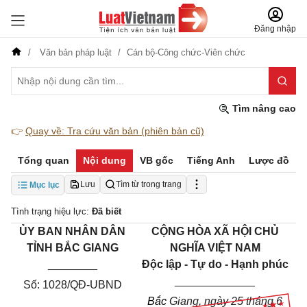
Đăng nhập
Văn bản pháp luật
Cán bộ-Công chức-Viên chức
Tìm nâng cao
👉
Quay về: Tra cứu văn bản (phiên bản cũ)
Tổng quan
Nội dung
VB gốc
Tiếng Anh
Lược đồ
Lưu
Tìm từ trong trang
Mục lục
Tình trạng hiệu lực:
Đã biết
ỦY BAN NHÂN DÂN
CỘNG HÒA XÃ HỘI CHỦ
TỈNH
BẮC GIANG
NGHĨA VIỆT NAM
________
Độc lập - Tự do - Hạnh phúc
_____________
Số:
1028
/QĐ-UBND
Bắc
Giang, ngày 25 tháng 6