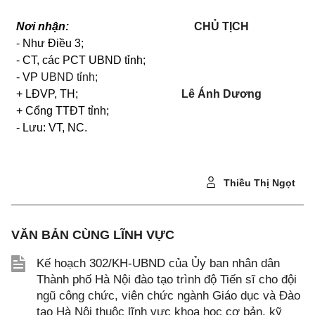
Nơi nhận:
CHỦ TỊCH
-
Như Điều 3;
-
CT, các PCT UBND tỉnh;
-
VP
UBND tỉnh;
+ LĐVP, TH;
Lê Ánh Dương
+ Cổng TTĐT tỉnh;
-
Lưu: VT, NC.
Thiều Thị Ngọt
VĂN BẢN CÙNG LĨNH VỰC
Kế hoạch 302/KH-UBND của Ủy ban nhân dân
Thành phố Hà Nội đào tạo trình độ Tiến sĩ cho đội
ngũ công chức, viên chức ngành Giáo dục và Đào
tạo Hà Nội thuộc lĩnh vực khoa học cơ bản, kỹ