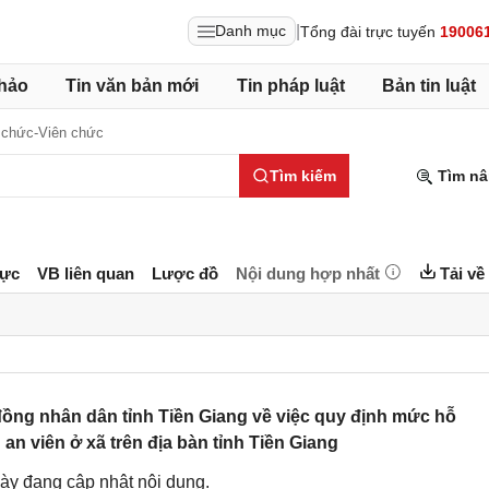
|
Danh mục
Tổng đài trực tuyến
19006
hảo
Tin văn bản mới
Tin pháp luật
Bản tin luật
 chức-Viên chức
Tìm kiếm
Tìm nâ
lực
VB liên quan
Lược đồ
Nội dung hợp nhất
Tải về
ồng nhân dân tỉnh Tiền Giang về việc quy định mức hỗ
g an viên ở xã trên địa bàn tỉnh Tiền Giang
ày đang cập nhật nội dung.