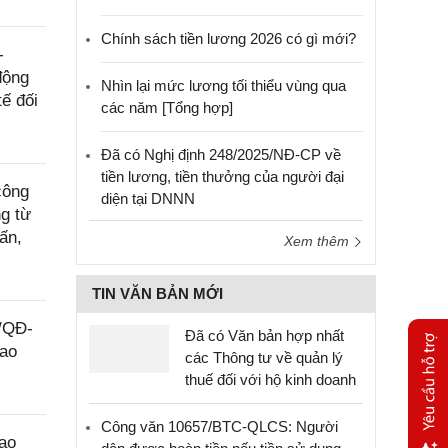
Chính sách tiền lương 2026 có gì mới?
-
động
Nhìn lại mức lương tối thiểu vùng qua
ế đối
các năm [Tổng hợp]
Đã có Nghị định 248/2025/NĐ-CP về
tiền lương, tiền thưởng của người đại
công
diện tại DNNN
g từ
ấn,
Xem thêm
TIN VĂN BẢN MỚI
9/QĐ-
Đã có Văn bản hợp nhất
lao
các Thông tư về quản lý
thuế đối với hộ kinh doanh
Công văn 10657/BTC-QLCS: Người
ao