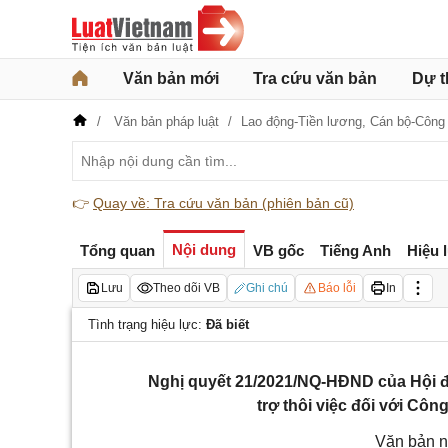
Văn bản mới
Tra cứu văn bản
Dự t
Văn bản pháp luật
Lao động-Tiền lương,
Cán bộ-Công
👉
Quay về: Tra cứu văn bản (phiên bản cũ)
Nội dung
Tổng quan
VB gốc
Tiếng Anh
Hiệu 
Lưu
Theo dõi VB
Ghi chú
Báo lỗi
In
Tình trạng hiệu lực:
Đã biết
Nghị quyết 21/2021/NQ-HĐND của Hội đ
trợ thôi việc đối với Côn
Văn bản n