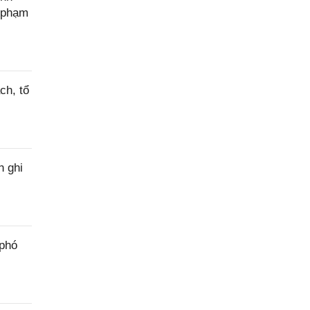
c phạm
ch, tổ
h ghi
 phó