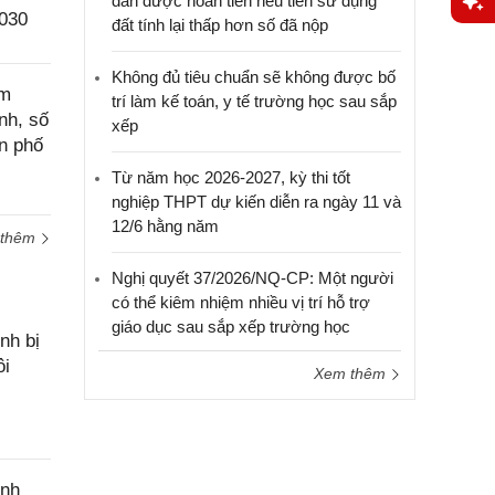
dân được hoàn tiền nếu tiền sử dụng
2030
đất tính lại thấp hơn số đã nộp
Yêu
cầu
Không đủ tiêu chuẩn sẽ không được bố
hỗ trợ
ệm
trí làm kế toán, y tế trường học sau sắp
nh, số
xếp
n phố
Từ năm học 2026-2027, kỳ thi tốt
nghiệp THPT dự kiến diễn ra ngày 11 và
12/6 hằng năm
 thêm
Nghị quyết 37/2026/NQ-CP: Một người
có thể kiêm nhiệm nhiều vị trí hỗ trợ
giáo dục sau sắp xếp trường học
nh bị
ôi
Xem thêm
ính