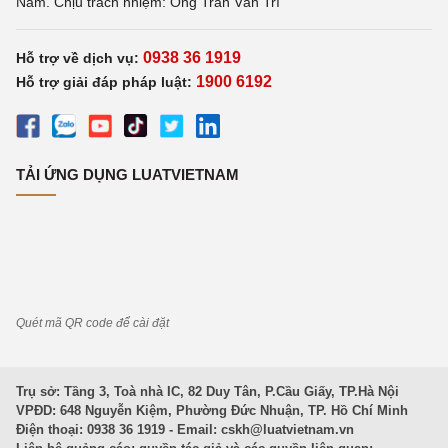
Nam. Chịu trách nhiệm: Ông Trần Văn Trí
0938 36 1919
Hỗ trợ về dịch vụ:
1900 6192
Hỗ trợ giải đáp pháp luật:
TẢI ỨNG DỤNG LUATVIETNAM
Quét mã QR code để cài đặt
Trụ sở: Tầng 3, Toà nhà IC, 82 Duy Tân, P.Cầu Giấy, TP.Hà Nội
VPĐD: 648 Nguyễn Kiệm, Phường Đức Nhuận, TP. Hồ Chí Minh
Điện thoại: 0938 36 1919 - Email:
cskh@luatvietnam.vn