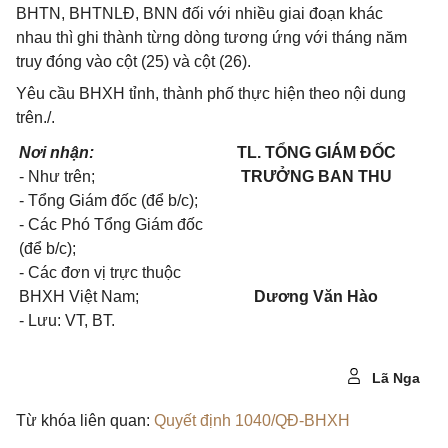
BHTN, BHTNLĐ, BNN đối với nhiều giai đoạn khác
nhau thì ghi thành từng dòng tương ứng với tháng năm
truy đóng vào cột (25) và cột (26).
Yêu cầu BHXH tỉnh, thành phố thực hiện theo nội dung
trên./.
Nơi nhận:
TL. TỔNG GIÁM ĐỐC
- Như trên;
TRƯỞNG BAN THU
- Tổng Giám đốc (để b/c);
- Các Phó Tổng Giám đốc
(để b/c);
- Các đơn vị trực thuộc
BHXH Việt Nam;
Dương Văn Hào
- Lưu: VT, BT.
Lã Nga
Từ khóa liên quan:
Quyết định 1040/QĐ-BHXH