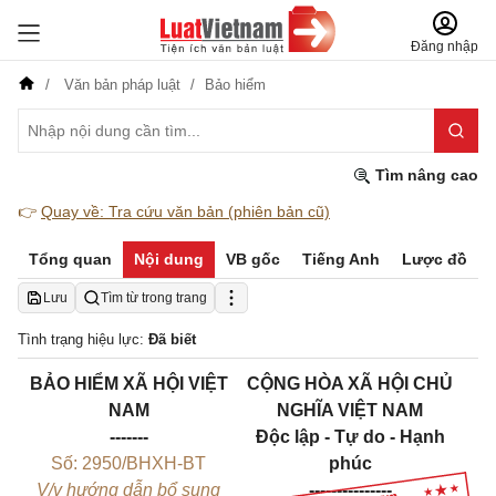
Đăng nhập
Văn bản pháp luật
Bảo hiểm
Tìm nâng cao
👉
Quay về: Tra cứu văn bản (phiên bản cũ)
Tổng quan
Nội dung
VB gốc
Tiếng Anh
Lược đồ
Lưu
Tìm từ trong trang
Tình trạng hiệu lực:
Đã biết
BẢO HIỂM XÃ HỘI VIỆT
CỘNG HÒA XÃ HỘI CHỦ
NAM
NGHĨA VIỆT NAM
-------
Độc lập - Tự do - Hạnh
Số: 2950/BHXH-BT
phúc
V/v hướng dẫn bổ sung
---------------