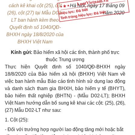
cách kê khai cột (25), cột
Hà Nội, ngày 17 tháng 09
Hiệu lực: Đã biết
Tình trạng hiệu lực: Đã biết
(26), cột (27) tại Mẫu D02-
năm 2020
LT ban hành kèm theo
Quyết định số 1040/QĐ-
BHXH ngày 18/8/2020 của
BHXH Việt Nam
Kính gửi:
Bảo hiểm xã hội các tỉnh, thành phố trực
thuộc Trung ương
Thực hiện Quyết định số 1040/QĐ-BHXH ngày
18/8/2020 của Bảo hiểm xã hội (BHXH) Việt Nam về
việc ban hành mẫu Báo cáo tình hình sử dụng lao động
và danh sách tham gia BHXH, bảo hiểm y tế (BHYT),
bảo hiểm thất nghiệp (BHTN) - (Mẫu D02-LT); BHXH
Việt Nam hướng dẫn bổ sung kê khai các cột: (25), (26),
(27) Mẫu D02-LT như sau:
1. Cột (25):
- Đối với trường hợp người lao động tăng mới hoặc bắt