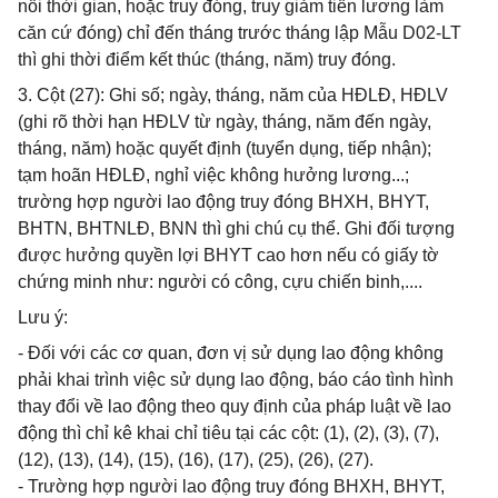
nối thời gian, hoặc truy đóng, truy giảm tiền lương làm
căn cứ đóng) chỉ đến tháng trước tháng lập Mẫu D02-LT
thì ghi thời điểm kết thúc (tháng, năm) truy đóng.
3. Cột (27): Ghi số; ngày, tháng, năm của HĐLĐ, HĐLV
(ghi rõ thời hạn HĐLV từ ngày, tháng, năm đến ngày,
tháng, năm) hoặc quyết định (tuyển dụng, tiếp nhận);
tạm hoãn HĐLĐ, nghỉ việc không hưởng lương...;
trường hợp người lao động truy đóng BHXH, BHYT,
BHTN, BHTNLĐ, BNN thì ghi chú cụ thể. Ghi đối tượng
được hưởng quyền lợi BHYT cao hơn nếu có giấy tờ
chứng minh như: người có công, cựu chiến binh,....
Lưu ý:
- Đối với các cơ quan, đơn vị sử dụng lao động không
phải khai trình việc sử dụng lao động, báo cáo tình hình
thay đổi về lao động theo quy định của pháp luật về lao
động thì chỉ kê khai chỉ tiêu tại các cột: (1), (2), (3), (7),
(12), (13), (14), (15), (16), (17), (25), (26), (27).
- Trường hợp người lao động truy đóng BHXH, BHYT,