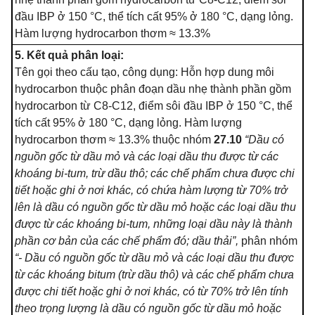
đầu IBP ở 150 °
C
, thể tích cất 95% ở 180 °
C
, dạng lỏng.
Hàm lượng hydrocarbon thơm ≈ 13.3%
5. Kết quả phân loại:
Tên gọi theo cấu tạo, công dụng: Hỗn hợp dung môi
hydrocarbon thuộc phân đoạn dầu nhẹ thành phần gồm
hydrocarbon từ C8-C12, điểm sôi đầu IBP ở 150 °
C
, thể
tích cất 95% ở 180 °
C
, dạng lỏng. Hàm lượng
hydrocarbon thơm ≈ 13.3% thuộc nhóm
27.10
“Dầu có
nguồn gốc từ dầu mỏ và các loại dầu thu được từ các
khoáng bi-tum, trừ dầu thô; các chế phẩm chưa được chi
tiết hoặc ghi ở nơi khác, có chứa hàm lượng từ 70% trở
lên là dầu c
ó
nguồn gốc từ dầu mỏ hoặc các loại dầu thu
được từ các khoáng b
i
-tum, những loại dầu này là thành
phần cơ bản của các chế phẩm đ
ó
; dầu thả
i”,
phân nhóm
“-
Dầu có nguồn gốc từ dầu mỏ và các loại dầu thu được
từ các kho
á
ng b
i
tum (trừ dầu thô) và các chế phẩm chưa
được chi tiết hoặc ghi ở nơi khác, c
ó
từ 70% trở lên tính
theo trọng lượng là dầu c
ó
nguồn gốc từ dầu mỏ hoặc