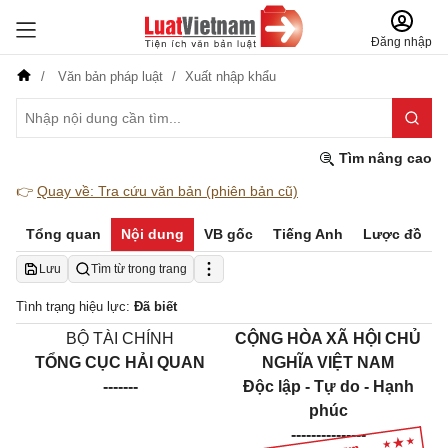
Đăng nhập
Văn bản pháp luật
Xuất nhập khẩu
Tìm nâng cao
👉
Quay về: Tra cứu văn bản (phiên bản cũ)
Tổng quan
Nội dung
VB gốc
Tiếng Anh
Lược đồ
Lưu
Tìm từ trong trang
Tình trạng hiệu lực:
Đã biết
BỘ TÀI CHÍNH
CỘNG HÒA XÃ HỘI CHỦ
TỔNG CỤC HẢI QUAN
NGHĨA VIỆT NAM
-------
Độc lập - Tự do - Hạnh
phúc
---------------