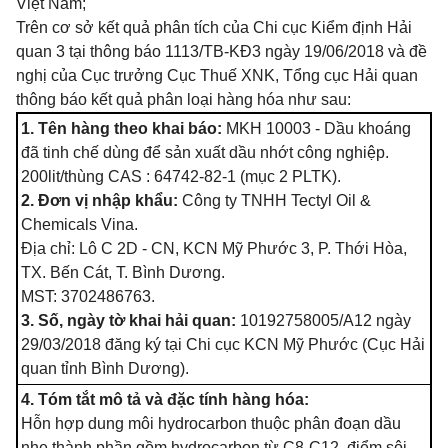
Việt Nam;
Trên cơ sở kết quả phân tích của Chi cục Kiểm định Hải
quan 3 tại thông báo 1113/TB-KĐ3 ngày 19/06/2018 và đề
nghị của Cục trưởng Cục Thuế XNK, Tổng cục Hải quan
thông báo kết quả phân loại hàng hóa như sau:
1. Tên hàng the
o
khai báo:
MKH 10003 - Dầu khoáng
đã tinh chế dùng để sản xuất dầu
nhớt
công nghiệp.
200
l
it/thùng CAS : 64742-82-1 (mục 2 PLTK)
.
2. Đơn vị nhập khẩu:
Công ty TNHH Tectyl Oil &
Chemicals Vina.
Địa chỉ: Lô
C
2D - CN, KCN Mỹ Phước 3,
P
. Thới Hòa,
TX. B
ế
n Cát, T. Bình Dương.
MST: 3702486763.
3. Số, ngày tờ khai hải quan:
10192758005/A12 ngày
29/03/2018 đăng ký tại Chi cục KCN Mỹ Phước (Cục Hải
quan tỉnh Bình Dương).
4. Tóm tắt mô tả và đặc tính hàng hóa:
Hỗn hợp dung môi hydrocarbon thuộc phân đoạn dầu
nhẹ thành phần gồm hydrocarbon từ C8-C12, điểm sôi