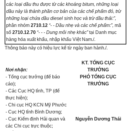
các loại dầu thu được từ các khoáng b
i
tum, những loại
dầu này là thành phần cơ bản của các chế phẩm đ
ó
, trừ
những loại chứa dầu diesel sinh học và trừ dầu thả
i:”,
phân nhóm
2710.12
“-
- Dầu nhẹ và các chế phẩm
:”,
mã
số
2710.12.70
“
- - -
Dung môi nhẹ khác”
tại Danh mục
hàng hóa xuất khẩu, nhập khẩu Việt Nam./.
Thông báo này có hiệu lực kể từ ngày ban hành./.
KT. TỔNG CỤC
Nơi nhận:
TRƯỞNG
- Tổng cục trưởng (để báo
PHÓ TỔNG CỤC
cáo);
TRƯỞNG
- Các Cục HQ tỉnh, TP (để
thực hiện);
- Chi cục HQ KCN Mỹ Phước
- Cục HQ tỉnh Bình Dương;
- Cục Kiểm định Hải quan và
Nguyễn Dương Thái
các Chi cục trực thuộc;