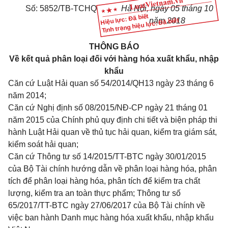
Số:
5852/TB-TCHQ
Hà Nội
, ngày
05
tháng
10
Hiệu lực: Đã biết
năm
2018
Tình trạng hiệu lực: Đã biết
THÔNG BÁO
Về kết quả phân loại đối với hàng hóa xuất khẩu, nhập
khẩu
Căn cứ Luật Hải quan số 54/2014/QH13 ngày 23 tháng 6
năm 2014;
Căn cứ Nghị định số
08/2015/NĐ-CP
ngày 21 tháng 01
năm 2015 của Chính phủ quy định chi tiết và biện pháp thi
hành Luật Hải quan về thủ tục hải quan, kiểm tra giám sát,
kiểm soát hải quan;
Căn cứ Thông t
ư
số
14/2015/TT-BTC
ngày 30/01/2015
của Bộ Tài chính hướng dẫn về phân loại hàng hóa, phân
tích để phân loại hàng hóa, phân tích để kiểm tra chất
lượng, kiểm tra an toàn thực phẩm; Thông tư số
65/2017/TT-BTC
ngày 27/06/2017 của Bộ Tài chính về
việc ban hành Danh mục hàng hóa xuất khẩu, nhập khẩu