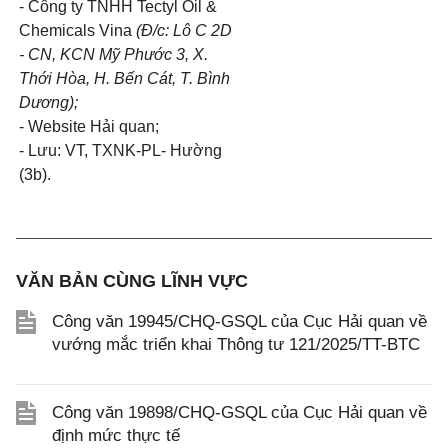
- Công ty TNHH Tectyl Oil &
Chemicals Vina
(Đ/c: Lô
C
2D
- CN, KCN Mỹ Phước 3, X.
Thới Hòa, H. B
ế
n Cát, T. Bình
Dương);
- Website Hải quan;
- Lưu: VT, TXNK-PL- Hường
(3b).
VĂN BẢN CÙNG LĨNH VỰC
Công văn 19945/CHQ-GSQL của Cục Hải quan về
vướng mắc triển khai Thông tư 121/2025/TT-BTC
Công văn 19898/CHQ-GSQL của Cục Hải quan về
định mức thực tế