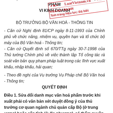
PHẠM
Hiệu lực: Đã biết
VI KINH DOANH
Tình trạng hiệu lực: Đã biết
BỘ TRƯỞNG BỘ VĂN HOÁ - THÔNG TIN
- Căn cứ Nghị định 81/CP ngày 8-11-1993 của Chính
phủ về chức năng, nhiệm vụ, quyền hạn và tổ chức bộ
máy của Bộ Văn hoá - Thông tin;
- Căn cứ Quyết định số 670/TTg ngày 30-7-1998 của
Thủ tướng Chính phủ về việc thành lập Tổ công tác rà
soát văn bản quy phạm pháp luật trong các lĩnh vực xuất
khẩu, nhập khẩu, hải quan;
- Theo đề nghị của Vụ trưởng Vụ Pháp chế Bộ Văn hoá
- Thông tin;
QUYẾT ĐỊNH
Điều 1. Sửa đổi danh mục văn hoá phẩm trước khi
xuất phải có văn bản xét duyệt đồng ý của thủ
trưởng cơ quan ngành chủ quản cấp Bộ (ở trung