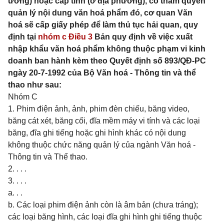
ương) hoặc cấp tỉnh (ở địa phương), có thẩm quyền
quản lý nội dung văn hoá phẩm đó, cơ quan Văn
hoá sẽ cấp giấy phép để làm thủ tục hải quan, quy
định tại
nhóm c Điều 3
Bản quy định về việc xuất
nhập khẩu văn hoá phẩm không thuộc phạm vi kinh
doanh ban hành kèm theo Quyết định số 893/QĐ-PC
ngày 20-7-1992 của Bộ Văn hoá - Thông tin và thể
thao như sau:
Nhóm C
1. Phim điện ảnh, ảnh, phim đèn chiếu, băng video,
băng cát xét, băng cối, đĩa mềm máy vi tính và các loại
băng, đĩa ghi tiếng hoặc ghi hình khác có nội dung
không thuộc chức năng quản lý của ngành Văn hoá -
Thông tin và Thể thao.
2. . . .
3. . . .
a. . .
b. Các loại phim điện ảnh còn là âm bản (chưa tráng);
các loại băng hình, các loại đĩa ghi hình ghi tiếng thuộc