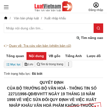
Đăng nhập
Văn bản pháp luật
Xuất nhập khẩu
Tìm nâng cao
👉
Quay về: Tra cứu văn bản (phiên bản cũ)
Tổng quan
Nội dung
VB gốc
Tiếng Anh
Lược đồ
Lưu
Tìm từ trong trang
Mục lục
Tình trạng hiệu lực:
Đã biết
QUYẾT ĐỊNH
CỦA BỘ TRƯỞNG BỘ VĂN HOÁ - THÔNG TIN SỐ
2271/1998-QĐ/BVHTT NGÀY 19 THÁNG 10 NĂM
1998 VỀ VIỆC SỬA ĐỔI QUY ĐỊNH VỀ VIỆC XUẤT
NHẬP KHẨU VĂN HOÁ PHẨM KHÔNG THUỘC