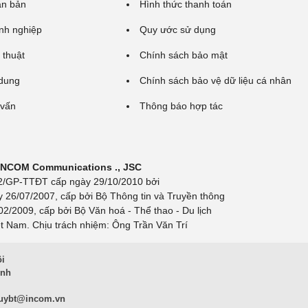
ăn bản
Hình thức thanh toán
nh nghiệp
Quy ước sử dụng
 thuật
Chính sách bảo mật
 dung
Chính sách bảo vệ dữ liệu cá nhân
 vấn
Thông báo hợp tác
 INCOM Communications ., JSC
 692/GP-TTĐT cấp ngày 29/10/2010 bởi
y 26/07/2007, cấp bởi Bộ Thông tin và Truyền thông
/2009, cấp bởi Bộ Văn hoá - Thể thao - Du lịch
t Nam. Chịu trách nhiệm: Ông Trần Văn Trí
ội
inh
uybt@incom.vn