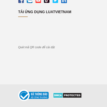
TẢI ỨNG DỤNG LUATVIETNAM
Quét mã QR code để cài đặt