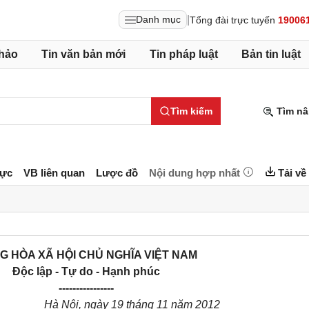
|
Danh mục
Tổng đài trực tuyến
19006
hảo
Tin văn bản mới
Tin pháp luật
Bản tin luật
Tìm kiếm
Tìm nâ
lực
VB liên quan
Lược đồ
Nội dung hợp nhất
Tải về
G HÒA XÃ HỘI CHỦ NGHĨA VIỆT NAM
Độc lập - Tự do - Hạnh phúc
----------------
Hà Nội, ngày 19 tháng 11 năm 2012