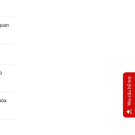
quan
ứ
hóa
Yêu
cầu