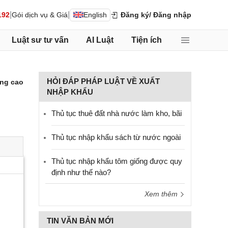
|
|
192
Gói dịch vụ & Giá
English
Đăng ký
/ Đăng nhập
Luật sư tư vấn
AI Luật
Tiện ích
HỎI ĐÁP PHÁP LUẬT VỀ XUẤT
ng cao
NHẬP KHẨU
Thủ tục thuê đất nhà nước làm kho, bãi
Thủ tục nhập khẩu sách từ nước ngoài
Thủ tục nhập khẩu tôm giống được quy
định như thế nào?
Xem thêm
TIN VĂN BẢN MỚI