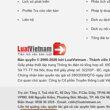
Lịch sử phát triển
Phân tích v
Profile Tra cứu văn bản
Pháp lý doa
Liên hệ
Dịch vụ dịch
Dịch vụ nội
Tổng đài tư
Bản quyền © 2000-2026 bởi LuatVietnam - Thành viên
Giấy phép thiết lập trang Thông tin điện tử tổng hợp số:
Sở TT-TT Hà Nội, thay thế giấy phép số: 322/GP - BC, ngà
Chứng nhận bản quyền tác giả số 280/2009/QTG ngày 16/02
Cơ quan chủ quản: Công ty Cổ phần Truyền thông Luật Việ
Trụ sở: Tầng 3, Toà nhà IC, 82 Duy Tân, P.Cầu Giấy, TP.Hà N
VPĐD: 648 Nguyễn Kiệm, Phường Đức Nhuận, TP. Hồ Chí M
Điện thoại: 0938 36 1919 - Email:
cskh@luatvietnam.vn
Liên hệ quảng cáo; quyền tác giả và các quyền liên quan:
th