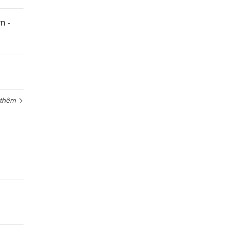
hỗ trợ
n -
 thêm