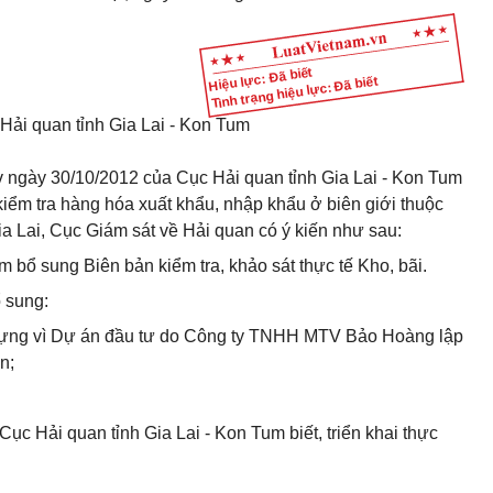
Hiệu lực: Đã biết
Tình trạng hiệu lực: Đã biết
Hải quan tỉnh Gia Lai - Kon Tum
 ngày 30/10/2012 của Cục Hải quan tỉnh Gia Lai - Kon Tum
 kiểm tra hàng hóa xuất khẩu, nhập khẩu ở biên giới thuộc
ia Lai, Cục Giám sát về Hải quan có ý kiến như sau:
m bổ sung Biên bản kiểm tra, khảo sát thực tế Kho, bãi.
 sung:
y dựng vì Dự án đầu tư do Công ty TNHH MTV Bảo Hoàng lập
n;
Cục Hải quan tỉnh Gia Lai - Kon Tum biết, triển khai thực