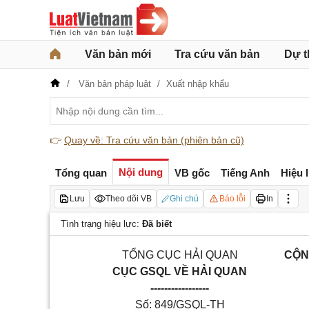
Văn bản mới
Tra cứu văn bản
Dự t
Văn bản pháp luật
Xuất nhập khẩu
👉
Quay về: Tra cứu văn bản (phiên bản cũ)
Nội dung
Tổng quan
VB gốc
Tiếng Anh
Hiệu 
Lưu
Theo dõi VB
Ghi chú
Báo lỗi
In
Tình trạng hiệu lực:
Đã biết
TỔNG CỤC HẢI QUAN
CỘN
CỤC GSQL VỀ HẢI QUAN
-----------------
Số: 849/GSQL-TH