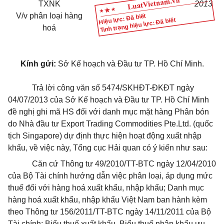
TXNK
2013
V/v phân loại hàng
Hiệu lực: Đã biết
Tình trạng hiệu lực: Đã biết
hoá
Kính gửi:
Sở Kế hoạch và Đầu tư TP. Hồ Chí Minh.
Trả lời công văn số 5474/SKHĐT-ĐKĐT ngày
04/07/2013 của Sở Kế hoạch và Đầu tư TP. Hồ Chí Minh
đề nghị ghi mã HS đối với danh mục mặt hàng Phân bón
do Nhà đầu tư Export Trading Commodities Pte.Ltd. (quốc
tịch Singapore) dự định thực hiện hoạt động xuất nhập
khẩu, về việc này, Tổng cục Hải quan có ý kiến như sau:
Căn cứ Thông tư 49/2010/TT-BTC ngày 12/04/2010
của Bộ Tài chính hướng dẫn việc phân loại, áp dụng mức
thuế đối với hàng hoá xuất khẩu, nhập khẩu; Danh mục
hàng hoá xuất khẩu, nhập khẩu Việt Nam ban hành kèm
theo Thông tư 156/2011/TT-BTC ngày 14/11/2011 của Bộ
Tài chính; Biểu thuế xuất khẩu, Biểu thuế nhập khẩu ưu