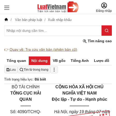
Đăng nhập
Văn bản pháp luật
Xuất nhập khẩu
Tìm nâng cao
👉
Quay về: Tra cứu văn bản (phiên bản cũ)
Tổng quan
Nội dung
VB gốc
Tiếng Anh
Lược đồ
Lưu
Tìm từ trong trang
Tình trạng hiệu lực:
Đã biết
BỘ TÀI CHÍNH
CỘNG HÒA XÃ HỘI CHỦ
TỔNG CỤC HẢI
NGHĨA VIỆT NAM
QUAN
Độc lập - Tự do - Hạnh phúc
--------
---------------
Số: 4090/TCHQ-
Hà Nội, ngày 19 tháng 07 năm