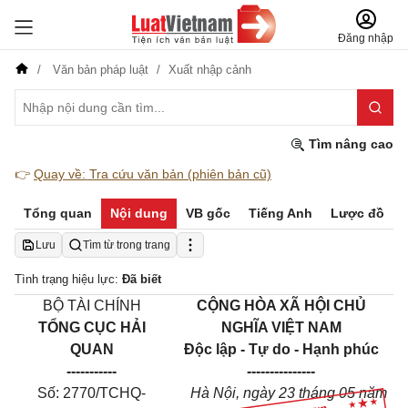
Đăng nhập
Văn bản pháp luật
Xuất nhập cảnh
Tìm nâng cao
👉
Quay về: Tra cứu văn bản (phiên bản cũ)
Tổng quan
Nội dung
VB gốc
Tiếng Anh
Lược đồ
Lưu
Tìm từ trong trang
Tình trạng hiệu lực:
Đã biết
BỘ TÀI CHÍNH
CỘNG HÒA XÃ HỘI CHỦ
TỔNG CỤC HẢI
NGHĨA VIỆT NAM
QUAN
Độc lập - Tự do - Hạnh phúc
-----------
---------------
Số: 2770/TCHQ-
Hà Nội, ngày 23 tháng 05 năm