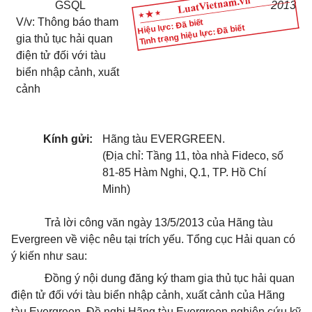
GSQL
2013
V/v: Thông báo tham
Hiệu lực: Đã biết
Tình trạng hiệu lực: Đã biết
gia thủ tục hải quan
điện tử đối với tàu
biển nhập cảnh, xuất
cảnh
Kính gửi:
Hãng tàu EVERGREEN.
(Địa chỉ: Tầng 11, tòa nhà Fideco, số
81-85 Hàm Nghi, Q.1, TP. Hồ Chí
Minh)
Trả lời công văn ngày 13/5/2013 của Hãng tàu
Evergreen về việc nêu tại trích yếu. Tổng cục Hải quan có
ý kiến như sau:
Đồng ý nội dung đăng ký tham gia thủ tục hải quan
điện tử đối với tàu biển nhập cảnh, xuất cảnh của Hãng
tàu Evergreen. Đề nghị Hãng tàu Evergreen nghiên cứu kỹ