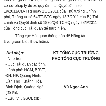
cơ sở pháp lý được quy định tại Quyết định số
19/2011/QĐ-TTg ngày 23/3/2011 của Thủ tướng Chính
phủ, Thông tư số 64/TT-BTC ngày 13/5/2011 của Bộ Tài
chính và Quyết định số 1870/QĐ-TCHQ ngày 28/9/2011
của Tổng cục Hải quan để thực hiện.
Tổng cục Hải quan thông báo để Hãng tàu
Evergreen biết, thực hiện./.
Nơi nhận:
KT. TỔNG CỤC TRƯỞNG
- Như trên;
PHÓ TỔNG CỤC TRƯỞNG
- Cục Hải quan các tỉnh,
thành phố: HCM, BRVT,
ĐN, HP, Quảng Ninh,
Cần Thơ, Khánh Hòa,
Bình Định, Quảng Ngãi
Vũ Ngọc Anh
(để t/h);
- Lưu: VT, GSQL (3b).