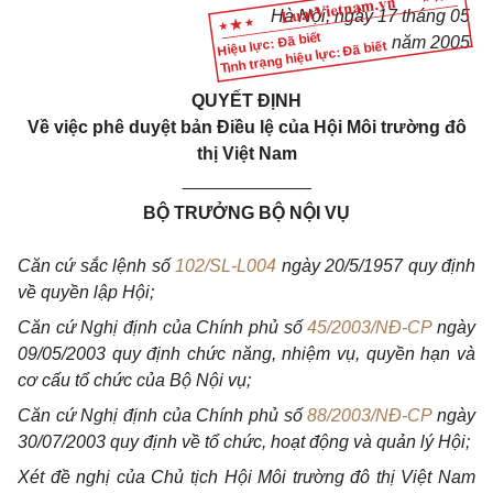
Hà Nội, ngày 17 tháng 05
Hiệu lực: Đã biết
năm 2005
Tình trạng hiệu lực: Đã biết
QUYẾT ĐỊNH
Về việc phê duyệt bản
Điều lệ của Hội Môi trường đô
thị Việt Nam
_____________
BỘ TRƯỞNG BỘ NỘI VỤ
Căn cứ sắc lệnh số
102/SL-L004
ngày 20/5/1957 quy định
về quyền lập Hội;
Căn cứ Nghị định của Chính phủ số
45/2003/NĐ-CP
ngày
09/05/2003 quy định chức năng, nhiệm vụ, quyền hạn và
cơ cấu tổ chức của Bộ Nội vụ;
Căn cứ Nghị định của Chính phủ số
88/2003/NĐ-CP
ngày
30/07/2003 quy định về tổ chức, hoạt động và quản lý Hội;
Xét đề nghị của Chủ tịch Hội Môi trường đô thị Việt Nam