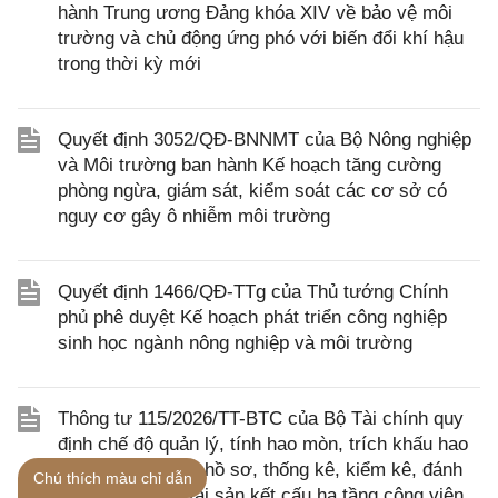
hành Trung ương Đảng khóa XIV về bảo vệ môi
trường và chủ động ứng phó với biến đổi khí hậu
trong thời kỳ mới
Quyết định 3052/QĐ-BNNMT của Bộ Nông nghiệp
và Môi trường ban hành Kế hoạch tăng cường
phòng ngừa, giám sát, kiểm soát các cơ sở có
nguy cơ gây ô nhiễm môi trường
Quyết định 1466/QĐ-TTg của Thủ tướng Chính
phủ phê duyệt Kế hoạch phát triển công nghiệp
sinh học ngành nông nghiệp và môi trường
Thông tư 115/2026/TT-BTC của Bộ Tài chính quy
định chế độ quản lý, tính hao mòn, trích khấu hao
và hướng dẫn về hồ sơ, thống kê, kiểm kê, đánh
Chú thích màu chỉ dẫn
giá lại, báo cáo tài sản kết cấu hạ tầng công viên,