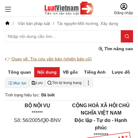
Đăng nhập
Văn bản pháp luật
Tài nguyên-Môi trường,
Xây dựng
Tìm nâng cao
👉
Quay về: Tra cứu văn bản (phiên bản cũ)
Tổng quan
Nội dung
VB gốc
Tiếng Anh
Lược đồ
Lưu
Tìm từ trong trang
Mục lục
Tình trạng hiệu lực:
Đã biết
BỘ NỘI VỤ
CỘNG HOÀ XÃ HỘI CHỦ
******
NGHĨA VIỆT NAM
Số: 56/2005/QĐ-BNV
Độc lập - Tự do - Hạnh
phúc
********