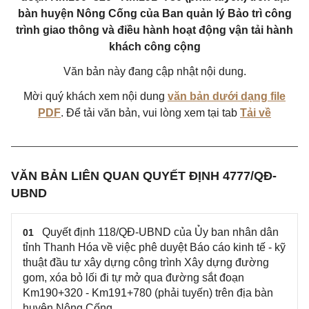
bàn huyện Nông Cống của Ban quản lý Bảo trì công
trình giao thông và điều hành hoạt động vận tải hành
khách công cộng
Văn bản này đang cập nhật nội dung.
Mời quý khách xem nội dung
văn bản dưới dạng file
PDF
. Để tải văn bản, vui lòng xem tại tab
Tải về
VĂN BẢN LIÊN QUAN QUYẾT ĐỊNH 4777/QĐ-
UBND
Quyết định 118/QĐ-UBND của Ủy ban nhân dân
01
tỉnh Thanh Hóa về việc phê duyệt Báo cáo kinh tế - kỹ
thuật đầu tư xây dựng công trình Xây dựng đường
gom, xóa bỏ lối đi tự mở qua đường sắt đoạn
Km190+320 - Km191+780 (phải tuyến) trên địa bàn
huyện Nông Cống