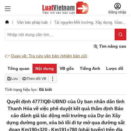
Đăng nhập
Văn bản pháp luật
Tài nguyên-Môi trường,
Xây dựng,
Giao thông
Tìm nâng cao
👉
Quay về: Tra cứu văn bản (phiên bản cũ)
Tổng quan
Nội dung
VB gốc
Tiếng Anh
Lược đồ
Lưu
Theo dõi VB
Tình trạng hiệu lực:
Đã biết
Quyết định 4777/QĐ-UBND của Ủy ban nhân dân tỉnh
Thanh Hóa về việc phê duyệt kết quả thẩm định Báo
cáo đánh giá tác động môi trường của Dự án Xây
dựng đường gom, xóa bỏ lối đi tự mở qua đường sắt
đoạn Km190+320 - Km191+780 (phải tuyến) trên địa