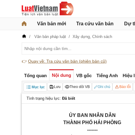
Văn bản mới
Tra cứu văn bản
Dự t
Văn bản pháp luật
Xây dựng,
Chính sách
👉
Quay về: Tra cứu văn bản (phiên bản cũ)
Nội dung
Tổng quan
VB gốc
Tiếng Anh
Hiệu 
Lưu
Theo dõi VB
Ghi chú
Báo lỗi
Mục lục
Tình trạng hiệu lực:
Đã biết
ỦY BAN NHÂN DÂN
THÀNH PHỐ HẢI PHÒNG
-------