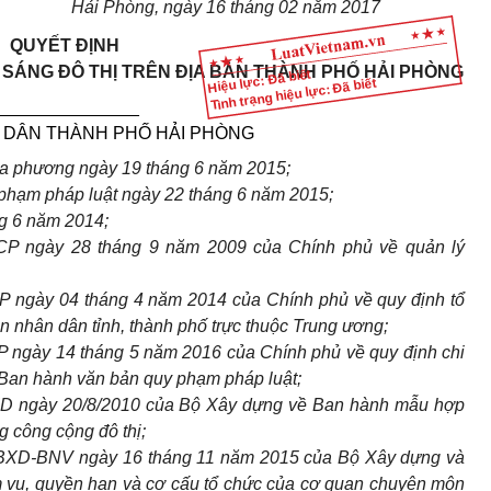
Hải Phòng, ngày 16
tháng
02 năm 20
1
7
QUYẾT ĐỊNH
 SÁNG ĐÔ THỊ TRÊN ĐỊA BÀN THÀNH PHỐ HẢI PHÒNG
Hiệu lực: Đã biết
Tình trạng hiệu lực: Đã biết
_______________
 DÂN THÀNH PHỐ HẢI PHÒNG
ịa phương ngày 19 tháng 6 năm 2015;
phạm pháp luật ngày 22 tháng 6 năm 2015;
g 6 năm 2014;
CP ngày 28 tháng 9 năm 2009 của Chính phủ về quản lý
P ngày 04 tháng 4 năm 2014 của Chính phủ về quy định tổ
 nhân dân tỉnh, thành phố trực thuộc Trung ương;
 ngày 14 tháng 5 năm 2016 của Chính phủ về quy định chi
t Ban hành văn bản quy phạm pháp luật;
XD ngày 20/8/2010 của Bộ Xây dựng về Ban hành mẫu hợp
g công cộng đô thị;
-BXD-BNV ngày 16 tháng 11 năm 2015 của Bộ Xây dựng và
 vụ, quyền hạn và cơ cấu tổ chức của cơ quan chuyên môn