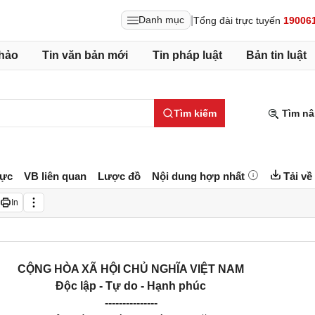
|
Danh mục
Tổng đài trực tuyến
19006
hảo
Tin văn bản mới
Tin pháp luật
Bản tin luật
Tìm kiếm
Tìm nâ
lực
VB liên quan
Lược đồ
Nội dung hợp nhất
Tải về
In
CỘNG HÒA XÃ HỘI CHỦ NGHĨA VIỆT NAM
Độc lập - Tự do - Hạnh phúc
---------------