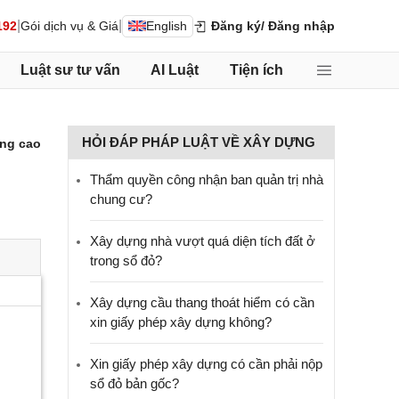
|
|
192
Gói dịch vụ & Giá
English
Đăng ký
/ Đăng nhập
Luật sư tư vấn
AI Luật
Tiện ích
HỎI ĐÁP PHÁP LUẬT VỀ XÂY DỰNG
ng cao
Thẩm quyền công nhận ban quản trị nhà
chung cư?
Xây dựng nhà vượt quá diện tích đất ở
trong sổ đỏ?
Xây dựng cầu thang thoát hiểm có cần
xin giấy phép xây dựng không?
Xin giấy phép xây dựng có cần phải nộp
sổ đỏ bản gốc?