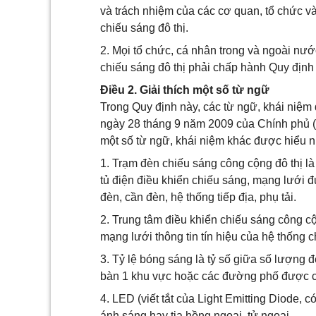
và trách nhiệm của các cơ quan, tổ chức và
chiếu sáng đô thị.
2. Mọi tổ chức, cá nhân trong và ngoài nướ
chiếu sáng đô thị phải chấp hành Quy định 
Điều 2. Giải thích một số từ ngữ
Trong Quy định này, các từ ngữ, khái niệm
ngày 28 tháng 9 năm 2009 của Chính phủ (s
một số từ ngữ, khái niệm khác được hiểu 
1. Trạm đèn chiếu sáng công cộng đô thị là
tủ điện điều khiển chiếu sáng, mạng lưới đư
đèn, cần đèn, hệ thống tiếp địa, phụ tải.
2. Trung tâm điều khiển chiếu sáng công c
mạng lưới thông tin tín hiệu của hệ thống c
3. Tỷ lệ bóng sáng là tỷ số giữa số lượng đ
bàn 1 khu vực hoặc các đường phố được cấp
4. LED (viết tắt của Light Emitting Diode, c
ánh sáng hay tia hồng ngoại, tử ngoại.