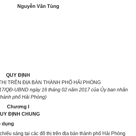
Nguyễn Văn Tùng
QUY ĐỊNH
THỊ TRÊN ĐỊA BÀN THÀNH PHỐ HẢI PHÒNG
17
/QĐ-UBND ngày
16
tháng
02
năm 20
17
của
Ủy ban
nhân
thành phố
Hải Phòng)
Chương I
UY ĐỊNH CHUNG
p dụng
chiếu sáng tại các đô thị trên địa bàn thành phố Hải Phòng