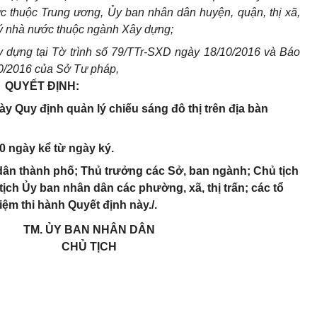
ực thuộc Trung ương, Ủy ban nhân dân huyện, quận, thị xã,
 lý nhà nước thuộc ngành Xây dựng;
 dựng tại Tờ trình số 79/TTr-SXD ngày 18/10/2016 và Báo
0/2016 của Sở Tư pháp,
QUYẾT ĐỊNH:
y Quy định quản lý chiếu sáng đô thị trên địa bàn
10 ngày kể từ ngày ký.
ân thành phố; Thủ trưởng các Sở, ban ngành; Chủ tịch
ịch Ủy ban nhân dân các phường, xã, thị trấn; các tổ
iệm thi hành Quyết định này./.
TM. ỦY B
A
N NHÂN DÂN
CHỦ T
Ị
CH