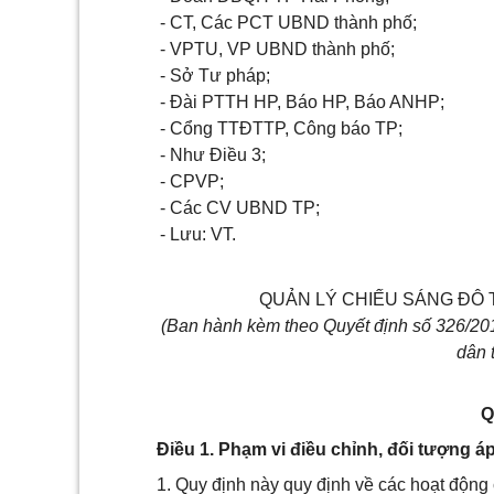
- CT, Các PCT UBND
thành phố
;
- VPTU, VP UBND thành phố;
- Sở Tư pháp;
- Đài PTTH HP, Báo HP, Báo ANHP;
- Cổng TTĐTTP, Công báo TP;
- Như Điều 3;
- CPVP;
- Các CV UBND TP;
- Lưu: VT.
QUẢN LÝ CHIẾU SÁNG ĐÔ 
(Ban hành kèm theo Quyết định s
ố 326
/2
0
dân
Q
Điều 1. Phạm vi điều chỉnh, đối tượng á
1. Quy định này quy định về các hoạt động 