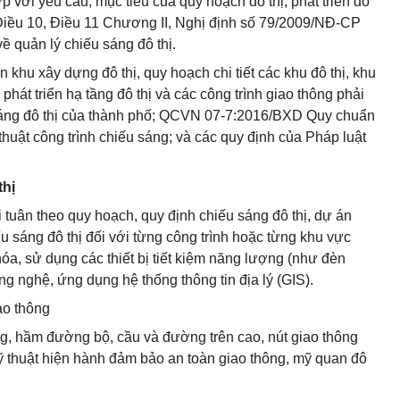
p với yêu cầu, mục tiêu của quy hoạch đô thị, phát triển đô
, Điều 10, Điều 11 Chương II, Nghị định số 79/2009/NĐ-CP
 quản lý chiếu sáng đô thị.
 khu xây dựng đô thị, quy hoạch chi tiết các khu đô thị, khu
hát triển hạ tầng đô thị và các công trình giao thông phải
sáng đô thị của thành phố; QCVN 07-7:2016/BXD Quy chuẩn
 thuật công trình chiếu sáng; và các quy định của Pháp luật
thị
ải tuân theo quy hoạch, quy định chiếu sáng đô thị, dự án
ếu sáng đô thị đối với từng công trình hoặc từng khu vực
, sử dụng các thiết bị tiết kiệm năng lượng (như đèn
ng nghệ, ứng dụng hệ thống thông tin địa lý (GIS).
iao thông
ng, hầm đường bộ, cầu và đường trên cao, nút giao thông
kỹ thuật hiện hành đảm bảo an toàn giao thông, mỹ quan đô