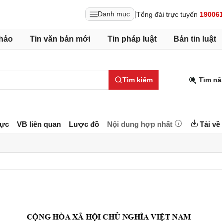
|
Danh mục
Tổng đài trực tuyến
19006
hảo
Tin văn bản mới
Tin pháp luật
Bản tin luật
Tìm kiếm
Tìm nâ
lực
VB liên quan
Lược đồ
Nội dung hợp nhất
Tải về
CỘ
NG HÒA XÃ HỘI CHỦ 
NGHĨA VIỆT NAM