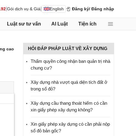
|
|
192
Gói dịch vụ & Giá
English
Đăng ký
/ Đăng nhập
Luật sư tư vấn
AI Luật
Tiện ích
HỎI ĐÁP PHÁP LUẬT VỀ XÂY DỰNG
ng cao
Thẩm quyền công nhận ban quản trị nhà
chung cư?
Xây dựng nhà vượt quá diện tích đất ở
trong sổ đỏ?
Xây dựng cầu thang thoát hiểm có cần
xin giấy phép xây dựng không?
Xin giấy phép xây dựng có cần phải nộp
sổ đỏ bản gốc?