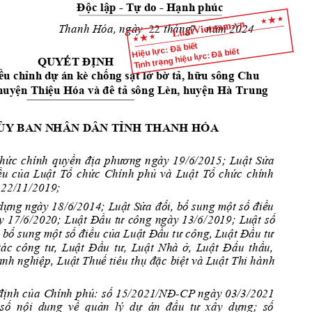
Đ
ộc lập 
Tự
 do 
Hạnh phúc
- 
- 
năm 
202
          Than
h H
óa, ngày       tháng   
4 
Hiệu lực: Đã biết
Tình trạng hiệu lực: Đã biết
QU
YẾT ĐỊNH
ều chỉnh 
dự án k
è chống sạt lở bờ t
ả, hữu sông Chu 
 huyện Thiệu Hóa và
 đê tả sông Lèn, huyện Hà Trung
ỦY BAN N
HÂN DÂN TỈNH THANH HÓA
hức
chính
quyền 
địa 
phư
ơng 
n
g
ày 
19/6/20
15; 
Lu
ậ
t
Sửa
ều 
của 
Luật 
Tổ
chức 
Chính 
phủ 
và 
Luật 
T
ổ
chức 
chính
 22/11/
2019;
dng ngày 18/6/2014; Luật Sử
a
 đổi, bổ sung một số điều 
y 
17/6/2020;
Luậ
t
Đầu 
tư 
công 
ngày 
13
/6/
Lu
ật
số
2019;
 bổ sung 
m
ột 
số điều của Luật 
Đ
ầu t
ư công, Luật Đầu tư 
tác 
công 
tư, 
Luậ
t 
Đầu 
tư
, 
Luật 
Nh
à
ở, 
Luật 
Đấu 
thầu,
anh nghiệp,
Luật Thuế tiêu thụ đặc 
b
iệt và Lu
ật Thi hành 
định 
của 
C
hính 
phủ: 
số 15/2021/NĐ
-CP
ngày
03
/3/2021
 số  nội  d
ung  về  quản 
lý  d  á
n  đầu  tư 
xy  dng;  s
ố 