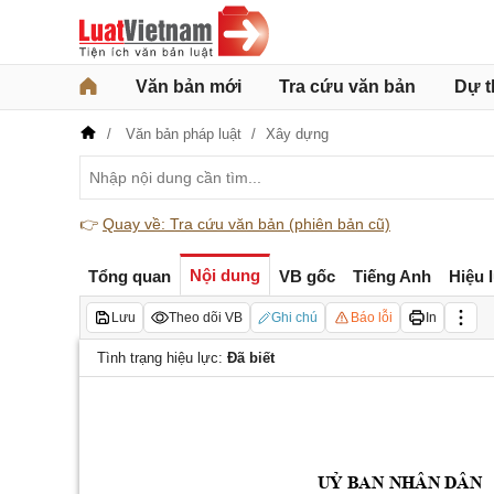
Văn bản mới
Tra cứu văn bản
Dự t
Văn bản pháp luật
Xây dựng
👉
Quay về: Tra cứu văn bản (phiên bản cũ)
Nội dung
Tổng quan
VB gốc
Tiếng Anh
Hiệu 
Lưu
Theo dõi VB
Ghi chú
Báo lỗi
In
Tình trạng hiệu lực:
Đã biết
UỶ BAN 
NHÂN DÂN