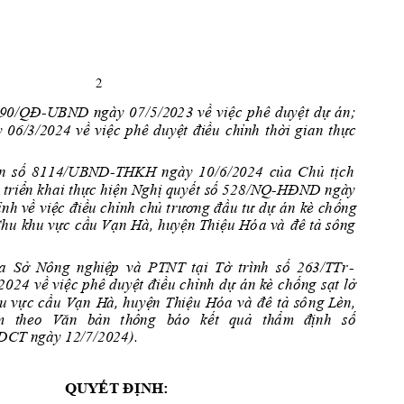
2 
90/QĐ
UBND 
ngày 
07/5/20
2
3 
về 
việc 
phê
duyệt 
d
án; 
-
 
06/3/2
0
24 
về 
việc 
phê 
duyệt 
điều 
ch
ỉnh 
thời
gian 
thc 
n 
số 
8114/UBND
TH
KH 
ng
ày 
10/6/
2
0
2
4
của 
Chủ 
tị
c
-
h
 triển khai 
th
c 
hiện Nghị quyết 
s
ố 
528/NQ
Đ
-H
ND
ngày
ỉnh về 
việc 
điề
u 
chỉnh 
chủ t
rươ
đ
ầu tư
d 
án 
kè 
c
h
ố
ng 
ng
hu 
khu vc 
cầu Vạn 
H
à, 
huyện Thiệu 
H
ó
a 
v
à 
đê t
ả
sông 
a 
Sở 
Nông 
ngh
i
ệ
p 
và 
PTNT 
tại 
Tờ 
trình 
số
263/TTr
-
về 
việc 
phê 
duyệt 
điều 
chỉnh 
d 
án kè
 chố
n
g 
sạt 
lở 
/2024
u 
v
c cầu
Vạn 
H
à
,
huyện 
Th
i
ệu 
Hóa 
và 
đê
tả 
sô
ng 
Lèn,
Vă
n 
bản 
t
h
ông
b
á
o 
kết 
quả 
th
ẩ
m
định 
số 
m
theo
DCT
ngày
12/7/2024).
QU
YẾT ĐỊNH: