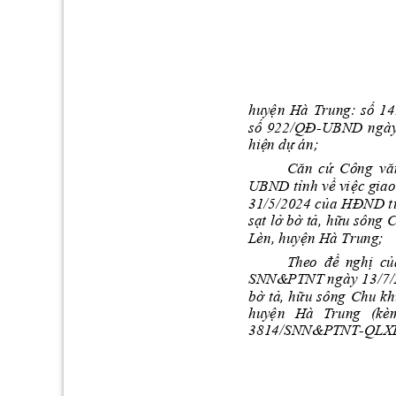
hu
yệ
n 
Hà 
Trung: 
số 
14
số 
922/
Q
Đ
UBND 
ngày
-
hiệ
n
d án;
ăn 
cứ 
Công 
vă
C
UBND 
tỉnh về vi
ệc giao
31
/
5/2024 của 
H
ĐND t
sạ
t
 lở bờ 
tả, h
ữu sôn
g 
C
Lèn, 
huyện Hà Trung
;
đề 
nghị 
củ
The
o
SNN&
PTNT
ng
ày
13/7
bờ 
tả, 
hữu
 sông 
Chu kh
hu
yệ
n
Hà 
Trun
g
(kè
3814/SNN
&
PTNT-QLX