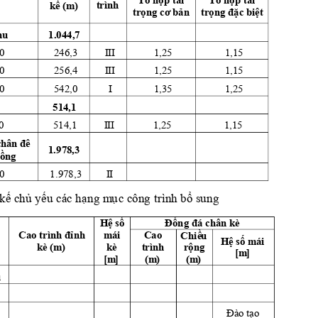
kế
 (
m
)
t
rình
trọng cơ bản
trọng đặc biệt
hu
1.044,7 
0
246,3 
I
II
1,25 
1
,15 
0
256,4 
I
II
1,25 
1
,15 
0
542,0 
I 
1,35 
1
,25 
514,1 
0
514,1 
I
II
1,25 
1
,15 
c
hân đê 
1.978,3 
đồng
0
1.978,3 
I
I
 kế chủ yếu
các hạng m
ụ
c côn
g
 trình 
bổ sung
Đốn
g đá chân kè
Hệ
 số 
Cao trình đ
ỉnh 
Ch
iề
u
mái 
C
ao 
Hệ
 số mái 
rộng 
kè (m
)
kè
t
rình
[m
]
[m
]
(m
)
(m
)
u
Đào tạo 