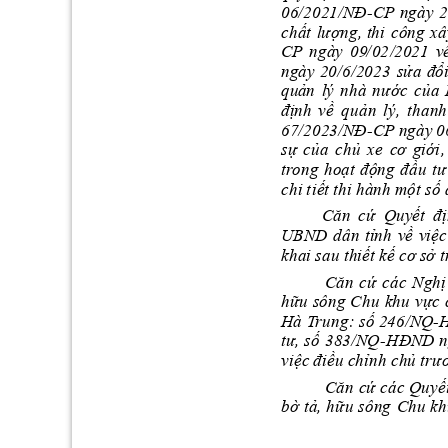
06
/
2021/NĐ
CP 
ngày 
2
-
chất
lượng, 
thi 
công 
x
CP
ngày 
09
/
0
2
/
2021 
v
ửa 
đổi
ng
à
y
20/6/2023
s
qu
ản 
lý 
nhà 
nư
ớc
của 
đị
nh 
về
quản 
lý, 
thanh
67
/
2023/NĐ
CP ngày
 0
-
s
của 
chủ 
xe 
c
ơ
giới
,
tr
ong
hoạt 
động 
đầu 
tư
ch
i 
t
iết
 thi hành một số 
Că
n 
cứ
Quy
ết  đ
UBND 
dn 
t
ỉ
nh 
về 
v
i
ệc
khai
sau thiết kế cơ s
ở
 t
Că
n 
cứ 
các 
Nghị
hữ
u 
sông 
Chu 
khu 
vc 
Hà 
T
rung: số 246/NQ
H
-
tư
, 
số 
383/NQ
HĐND 
n
-
vi
ệc 
điều chỉnh chủ trư
Că
n 
cứ các 
Quyết
bờ 
tả, 
hữu
 sông 
Chu kh