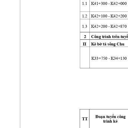
1.1 
K
41+
300 - K
42
+000
K
42+
100 - K
42
+200
1.2 
1.3 
K
42+
200 - K
42
+870
Côn
g t
rìn
h trên tuy
ế
2 
Kè bờ tả sông Chu
II 
K
33+
750 - K
34
+130
Đoạn
 t
u
yế
n
 cô
n
g 
TT 
t
rình
 kè 