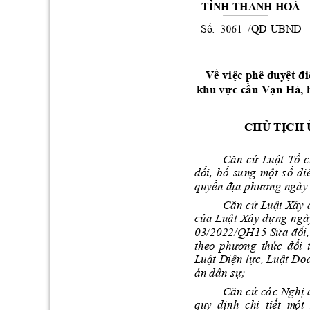
TỈNH THANH HOÁ
Số
:        
QĐ
    /
-UBND
Về vi
ệc 
phê duyệt đi
khu vực cầu Vạn Hà
,
CHỦ TỊCH 
Că
n 
cứ 
Luậ
t 
Tổ
c
đổ
i
, 
bổ 
s
u
n
g
một 
s
ố 
đi
qu
yền
địa phươn
g
 n
gày
Că
n 
cứ Luậ
t
 
y 
của 
Luật 
y d
ng 
ngà
03
/
2022/QH15 Sửa đổi,
the
o
phương 
t
h
ức 
đối 
Luậ
t
 Điện lc, Luật Do
án 
dn s;
Că
n 
cứ 
c
á
c Nghị 
qu
y 
định  chi  tiết  m
ột 