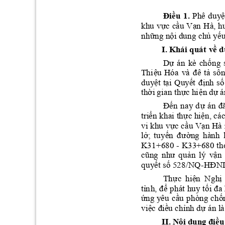
Điều 
1.
Phê 
duyệ
kh
u
vực 
cầu Vạn 
H
à
, 
h
những n
ộ
i 
dung chủ yếu
về 
I. 
Khái quát
Dự 
án 
kè 
c
hống 
Thi
ệ
u 
Hóa 
và 
đê
tả 
sôn
duy
ệt 
tại 
Quyế
t 
địn
h
số
th
ờ
i 
gian t
hự
c hi
ện 
dự á
Đến
nay 
d
ự 
án 
đ
tri
ển
 kha
i
 thực hiện, các
vi khu 
vự
c 
cầu
Vạn Hà 
lở; 
tuyến 
đường 
hà
nh 
K33
+680 th
K
31
+6
8
0
- 
cũng 
nh
ư
quản 
lý 
vận 
quy
ết số 528/NQ
HĐND 
-
Thực 
h
i
ện
Nghị 
tỉ
n
h
để 
phá
t 
huy
tối đa 
,
ứn
g 
y
êu 
cầu 
phòng ch
ố
việ
c 
điề
u chỉnh dự án là
I. 
Nội dung điều
I