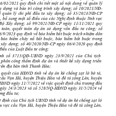
6/01/2021 
quy 
định 
chi 
t
iết 
một 
số 
nội 
d
ung 
về 
quản 
lý 
y 
d
ng 
và 
bả
o 
trì 
công 
trình 
xy 
d
ng;
số 
10/2021
/NĐ
-
ề 
q
u
ản 
lý 
c
hi 
phí 
đầu 
tư 
xy
dng
số 
35/2023/NĐ
;
-CP
, 
bổ 
sung 
mộ
t
s
ố
điều 
của 
các 
Nghị 
định 
thuộc 
l
ĩnh 
vc 
Bộ 
y 
dn
g
số 
99/2021/NĐ
;
-CP
ngày
11/11/2021
quy
 
toán, 
quyế
t
toán 
d 
án 
sử 
dụng 
vốn 
đầu 
tư 
công
số
;
6/9/2023 quy định về bảo hiểm b
ắ
t 
buộc trách 
n
h
iệm dn 
 
bảo 
hiểm 
cháy 
nổ 
bắt 
buộc, 
bảo 
hiểm 
bắt 
buộc 
trong 
x
y 
dng;
số 
40/2020/NĐ
CP
ngày 
06/4/2020 
q
uy 
định 
-
đi
ều của Luật 
Đ
ầu tư 
cô
n
g
;
ịn
h
số 
3715/QĐ
UBND 
ngày 
23/9/2021 
của 
Chủ 
tịc
h 
-
 
phn 
công 
thẩm 
định 
d
án 
và 
t
hiết
kế 
xy 
dng 
t
riển
rê
n
 đ
ịa
bàn
 tỉnh Than
h
 H
óa;
 
quyết 
của 
HĐND 
tỉnh 
về 
d 
án 
kè 
chống 
sạt 
lở 
bờ 
tả, 
cầu 
Vạn 
Hà,
 huyện 
Th
iệ
u 
Hóa 
và
 đê 
tả 
sông 
Lèn, 
huyện 
ĐND ngày 11/7/2022 về việc quyết định chủ trương
 đầu 
gày 
24/3/2023 
và 
số 
528/NQ
HĐND 
ngày 
31/5/
2
0
24 
về 
-
ơng đầu tư
;
 
đ
ịnh 
của 
Chủ 
tịch U
BND
tỉnh 
về d
 án 
kè 
ch
ố
ng sạt 
lở 
u 
v
c cầu
Vạn 
Hà, 
huyện 
Th
i
ệu
Hóa 
và 
đê 
tả 
sô
ng Lèn, 