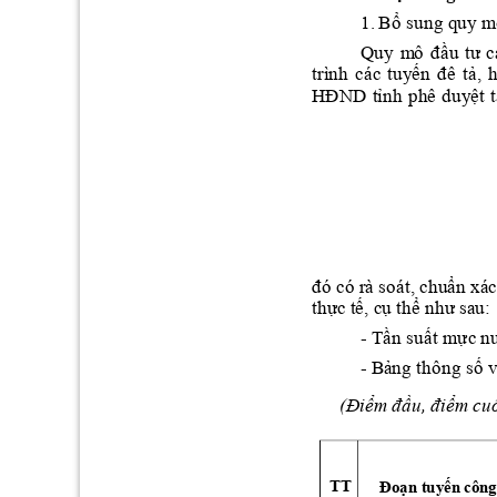
1. 
Bổ
 sung quy m
Quy 
m
ô
đầu 
tư 
c
trì
nh 
các 
tuyến 
đê 
tả, 
h
HĐND 
tỉnh 
phê 
duy
ệt 
t
đó có rà soát, chu
ẩn
 x
ác
thực t
ế, cụ thể như sa
u:
Tần suất mực
 n
- 
Bả
ng th
ông số v
- 
(Điểm đầu, điểm c
u
Đoạn
 t
u
yến công
TT 