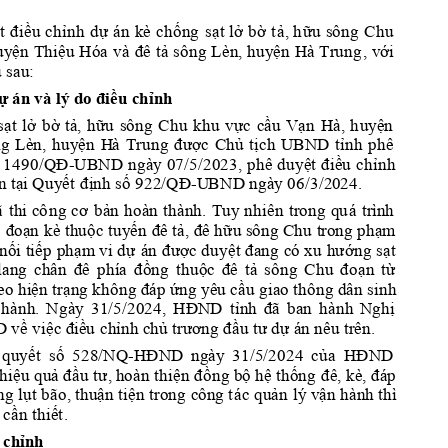
t 
điều 
chỉnh 
dự
án 
kè 
chống 
sạt 
lở 
bờ 
t
ả,
h
ữu 
sông 
Chu 
uyện 
Thiệu 
Hóa 
và 
đê
tả sông 
Lèn, 
huy
ện 
Hà Trung
vớ
i 
, 
 sau:
dự
 án
ý d
o điều chỉnh 
 và 
l
sạt 
lở 
bờ 
tả, 
hữu
sông 
Chu 
khu 
vực 
cầ
u 
Vạn 
Hà, 
h
uy
ện 
g 
Lèn, 
huyện 
H
à 
Trung 
được 
Chủ 
tịch 
U
BND 
tỉnh 
phê 
 
149
0/QĐ
UBND 
ngày
07/5/2023, 
phê 
duyệt 
điề
u 
chỉnh 
-
n t
ạ
i Quyết 
định số 922/QĐ
-U
B
ND ngày 06/3/20
24.
ã
ơ
bả
n 
hoàn 
thành. 
Tuy
n
hiên 
trong 
qu
á 
tr
ình 
th
i 
cô
ng 
c
 
đoạ
n 
kè thuộc tuyến 
đê
tả, đê
hữu sông Chu 
t
rong phạm 
nối tiếp 
phạm
vi dự
được duyệt 
đ
ướng 
sạt
án 
a
ng 
có xu 
h
lang 
ch
đê
đồng
thuộc 
đê
tả 
sông 
C
hu 
đoạn
từ 
ân 
phía 
e
o hiện trạng không đáp ứ
ng yêu cầu giao thông dân sinh 
hành.
HĐND 
tỉn
h
đã 
ba
n
hành 
Nghị 
Ngà
y 
31/5/20
24
, 
về việc điề
u
 ch
ỉnh chủ trương đầu tư
dự án nêu tr
ên
.
quyết 
số 
528/NQ
HĐND
của 
HĐND 
-
  ngày
31/5/2024 
hiệu quả đầu 
tư, h
o
à
n 
thiện 
đồng bộ hệ thống 
đê
đá
, kè, 
p 
ng 
lụt bão, thuận tiện 
tro
ng 
quản 
lý vận hành thì 
c
ông t
ác
 cần thiết
. 
 ch
ỉ
nh