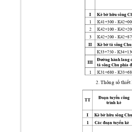
Kè bờ hữu sông C
I 
1 
K
41+
300 - K
42
+00
2 
K
42+
100 - K
42
+20
3 
K
42+
200 - K
42
+87
Kè bờ tả sông Chu
II 
K
33+
750 - K
34
+13
Đường hành lan
g 
III 
tả sôn
g C
hu phía 
1 
K
31+
680 - K
33
+68
2. 
Thôn
g số thiết
Đoạn
 t
u
yế
n
 cô
n
g 
TT 
t
rình
 kè 
Kè bờ hữu sông Ch
I 
Các đoạn
 t
u
yến kè
1 