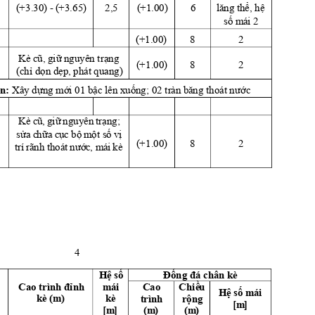
lă
ng thể, hệ 
(
+
3.30)
- (
+
3.65) 
2,5 
(
+
1.00) 
6 
số má
i 2
(
+
1.00) 
8 
2 
Kè cũ, giữ nguyên tr
ạ
n
g
(
+
1.00) 
8 
2 
(chỉ dọn dẹp, phát quang)
n: 
Xây dựng mới 01 bậc lên xuống; 02 tràn bă
n
g
 thoát nư
ớc
Kè c
ũ,
 giữ 
nguyên
 trạng;
sửa c
hữa cụ
c bộ 
một số 
vị 
(
+
1.00) 
8 
2 
trí
 rã
nh thoá
t nướ
c, mái
 kè
4 
Đốn
g đá chân kè
Hệ
 số 
Cao trình đ
ỉnh 
Ch
iề
u
mái 
C
ao 
Hệ
 số mái 
rộng 
kè (m
)
kè
t
rình
[m
]
[m
]
(m
)
(m
)