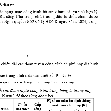
ô đầu tư
á
c 
hạn
g 
m
ục 
bổ 
sung 
bám 
sát 
và 
p
h
ù
hợp 
l
ý 
công 
trình 
ữu 
sông 
Chu 
trong 
chủ 
trương 
đầu 
tư 
đi
ều
chỉnh 
đư
ợ
c 
ại 
Nghị 
quy
ết 
s
ố
528/NQ
HĐND 
ngày 
31/5/202
4, 
trong 
-
3 
 
ch
i
ều dài các đoạn tuyến công trình để phù hợp địa hì
n
h 
ư
ớc trun
g
 bìn
h mùa cạn thiết kế: P = 
95 %.
ề 
các h
ạn
g mục công trình bổ sung:
q
uy m
ô 
ố
i các đoạn tuyế
n
 cô
ng trình trong bản
g
 l
à tư
ơ
ng ứng 
lý t
r
ì
nh đê theo từ
ng đoạn kè)
Hệ
 số an
 t
oàn
 ổn định c
hốn
g 
Ch
iề
u
Cấp
trượt tròn cho phép 
K
 trình
dài thiết 
c
ông 
Tổ hợp tải 
Tổ hợp tải 