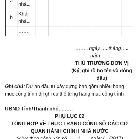
a
nhà....
Khối
b
nhà....
……
…….
, ngày
…..
tháng
…..
năm
……..
THỦ TRƯỞNG ĐƠN VỊ
(Ký, ghi rõ họ tên và đóng
dấu)
Ghi chú:
Dự án đầu tư xây dựng bao gồm nhiều hạng
mục công trình thì ghi cụ thể từng hạng mục công trình
UBND Tỉnh/Thành phố:
…….
PHỤ LỤC 02
TỔNG HỢP VỀ THỰC TRẠNG CÔNG SỞ CÁC CƠ
QUAN HÀNH CHÍNH NHÀ NƯỚC
(Kèm theo công văn số
……
/
……
ngày /..../2017)