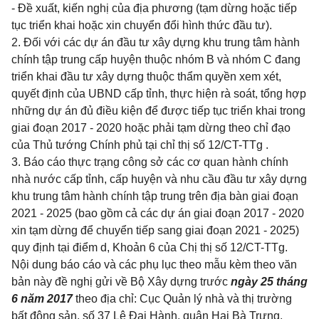
- Đề xuất, kiến nghị của địa phương (tạm dừng hoặc tiếp
tục triển khai hoặc xin chuyển đổi hình thức đầu tư).
2. Đối với các dự án đầu tư xây dựng khu trung tâm hành
chính tập trung cấp huyện thu
ộc
nh
ó
m B và nh
ó
m C đang
triển khai đầu tư xây dựng thuộc thẩm quyền xem xét,
quyết định của UBND cấp tỉnh, thực hiện rà soát, t
ổ
ng hợp
nh
ữ
ng dự án đủ điều kiện đ
ể đ
ược tiếp tục triển khai trong
giai đoạn 2017 - 2020 ho
ặ
c phải tạm dừng theo chỉ đạo
của Thủ tướng Chính phủ tại chỉ thị số
12/CT-TTg
.
3. Báo cáo thực trạng công sở các cơ quan hành chính
nhà nước cấp tỉnh, cấp huyện và nhu cầu đầu tư xây dựng
khu trung tâm hành chính tập trung trên địa bàn giai đoạn
2021 - 2025 (bao gồm cả các dự án giai đoạn 2017 - 2020
xin tạm dừng để chuyển tiếp sang giai đoạn 2021 - 2025)
quy định tại
điểm d, Khoản 6 của Chị thị số 12/CT-TTg
.
Nội dung báo cáo và các phụ lục theo mẫu kèm theo văn
bản này đề nghị gửi về Bộ Xây dựng trước
ngày 25 tháng
6 năm 2017
theo địa chỉ: Cục Quản lý nhà và thị trường
bất động sản, số 37 Lê Đại Hành, quận Hai Bà Trưng,