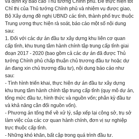
và định kỳ báo cáo Thủ tướng Chính phủ. Để thực hiện tốt
Chỉ thị của Thủ tướng Chính phủ và nhiệm vụ được giao,
Bộ Xây dựng đề nghị UBND các tỉnh, thành phố trực thuộc
Trung ương thực hiện rà soát, báo cáo một số nội dung
sau:
1. Đối với các dự án đầu tư xây dựng khu liên cơ quan
cấp tỉnh, khu trung tâm hành chính tập trung cấp tỉnh giai
đoạn 2017 - 2020 (bao gồm cả các dự án đã được Thủ
tướng Chính phủ chấp thuận chủ trương đầu tư hoặc dự
án đang xin chủ trương đầu tư), nội dung báo cáo như
sau:
- Tình hình triển khai, thực hiện dự án đầu tư xây dựng
khu trung tâm hành chính tập trung cấp tỉnh (quy mô dự án,
tổng mức đầu tư, hình thức và nguồn vốn; phân kỳ đầu tư
và khả năng cân đối nguồn vốn).
- Phương án tổng thể về xử lý, s
ắ
p xếp lại công sở, trụ sở
làm việc của các cơ quan hành chính, đơn vị sự nghiệp
trực thuộc cấp tỉnh.
- Những khó khăn, bất cập trong quá trình đầu tư.