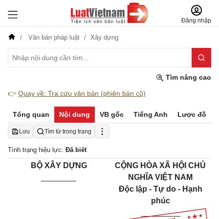
Đăng nhập
Văn bản pháp luật
Xây dựng
Tìm nâng cao
👉
Quay về: Tra cứu văn bản (phiên bản cũ)
Tổng quan
Nội dung
VB gốc
Tiếng Anh
Lược đồ
Lưu
Tìm từ trong trang
Tình trạng hiệu lực:
Đã biết
BỘ XÂY DỰNG
CỘNG HÒA XÃ HỘI CHỦ
________
NGHĨA VIỆT NAM
Độc lập - Tự do - Hạnh
phúc
_________