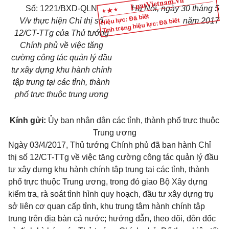
Số:
1221
/BXD-QLN
Hà Nội, ngày
30
tháng
5
Hiệu lực: Đã biết
V/v
th
ực hiện Ch
ỉ
thị s
ố
năm
2017
Tình trạng hiệu lực: Đã biết
12/CT-TTg của Thủ tướng
Chính phủ về việc tăng
cường công tác quản lý đầu
tư xây dựng khu hành chính
tập trung tại các tỉnh, thành
phố
trực thuộc trung ương
Kính gửi:
Ủy ban nhân dân
cá
c
tỉnh, thành phố
trực thuộc
Trung ương
Ngày 03/4/2017, Thủ tướng Chính phủ đã ban hành Chỉ
thị số
12/CT-TTg
về việc tăng cường công tác quản lý đầu
tư xây dựng khu hành chính tập trung tại các tỉnh, thành
phố trực thuộc Trung ương, trong đó giao Bộ Xây dựng
kiểm tra, rà soát tình hình quy hoạch, đầu tư xây dựng trụ
sở liên cơ quan cấp tỉnh, khu trung tâm hành chính tập
trung trên địa bàn cả nước; hướng dẫn, theo dõi, đôn đốc