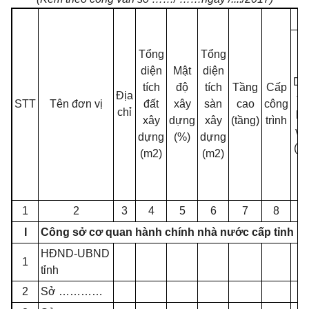
Tổng
Tổng
diện
Mật
diện
Di
tích
độ
tích
Tầng
Cấp
Địa
tí
STT
Tên đơn vị
đất
xây
sàn
ca
o
c
ô
ng
ch
ỉ
là
xây
dựng
xây
(tầng)
trình
vi
dựng
(%)
dựng
(m
(m2)
(m2)
1
2
3
4
5
6
7
8
9
I
Công sở cơ quan hành chính nhà nước cấp tỉnh
HĐND-UBND
1
tỉnh
2
Sở
…………