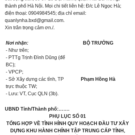
thành phố Hà Nội. Mọi chi tiết liên hệ: Đ/c Lê Ngọc Hà;
điện thoại: 0904984545; địa chỉ email:
quanlynha.bxd@gmai
l.com.
Xin trân trọng cảm ơn.
/.
Nơi nhận:
BỘ TRƯỞNG
- Như trên;
- PTTg Trịnh Đình Dũng (để
BC);
- VPCP;
- Sở Xây dựng các tỉnh, TP
Phạm Hồng Hà
trực thuộc TW;
- Lưu: VT, Cục QLN (3b).
UBND Tỉnh/Thành phố:
…….
PHỤ LỤC SỐ 01
TỔNG HỢP VỀ TÌNH HÌNH QUY HOẠCH ĐẦU TƯ XÂY
DỰNG KHU HÀNH CHÍNH TẬP TRUNG CẤP TỈNH,