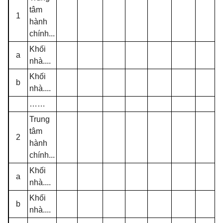
tâm
1
hành
chính...
Khối
a
nhà....
Khối
b
nhà....
……
Trung
tâm
2
hành
chính...
Khối
a
nhà....
Khối
b
nhà....