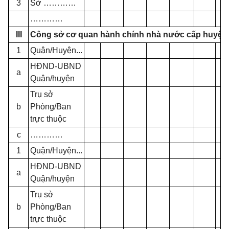
3
Sở
…………
…………
III
Công sở cơ quan hành chính nhà nước cấp huyện (Q
1
Quận/Huyện...
HĐND-UBND
a
Quận/huyện
Trụ sở
b
Phòng/Ban
trực thuộc
c
…………
1
Quận/Huyện...
HĐND-UBND
a
Quận/huyện
Trụ sở
b
Phòng/Ban
trực thuộc