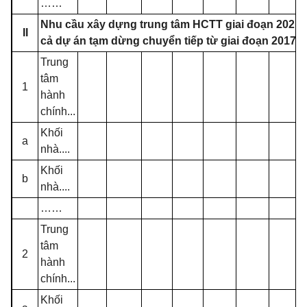
……
Nhu cầu xây dựng trung tâm HCTT giai đoạn 2021
II
cả dự án tạm dừng chuyển tiếp từ giai đoạn 2017 - 
Trung
tâm
1
hành
chính...
Khối
a
nhà....
Khối
b
nhà....
……
Trung
tâm
2
hành
chính...
Khối