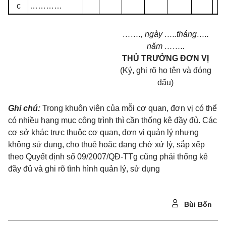
c
…………
…….
, ngày
…..
tháng
…..
năm
……..
THỦ TRƯỞNG ĐƠN VỊ
(Ký, ghi rõ họ tên và đóng
dấu)
Ghi chú:
Trong khuôn viên của mỗi cơ quan, đơn vị có thể
có nhiều hạng mục công tr
ì
nh thì cần thống kê đầy đủ. Các
cơ sở khác trực thuộc cơ quan, đơn vị quản lý nhưng
không sử dụng, cho thuê hoặc đang chờ xử lý, sắp xếp
theo Quyết định số
09/2007/QĐ-TTg
cũng phải thống kê
đầy đủ và ghi rõ tình hình quản lý, sử dụng
Bùi Bốn