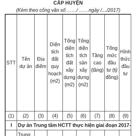
CẤP HUYỆN
(Kèm theo công văn số
……
/
……
ngày /..../2017)
Tổng
Tổng
Diện
diện
diện
T
ổ
ng
N
tích
Hình
tích
tích
Tầng
mức
Tên
Địa
đất
thức
STT
đất
sàn
cao
đầu
dự án
điểm
quy
đầu
xây
xây
(tầng)
tư (t
ỷ
hoạch
tư
dựng
dựng
đồng)
(m2)
(m2)
(m2)
(1)
(2)
(3)
(4)
(5)
(6)
(7)
(8)
(9)
I
Dự án Trung tâm HCTT thực hiện giai đoạn 2017-2
Trung