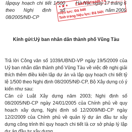
lập
quy hoạch chi tiết 1/500
Hà Nội, ngày 17 tháng 6
Hiệu lực: Đã biết
theo Nghị định số
năm 2009
Tình trạng hiệu lực: Đã biết
08/2005/NĐ-CP
Kính gửi:
Uỷ ban nhân dân thành phố Vũng Tàu
Trả lời Công văn số 1039/UBND-VP ngày 19/5/2009 của
Uỷ ban nhân dân thành phố Vũng Tàu về việc đề nghị giải
thích thêm điều kiện lập dự án và lập quy hoạch chi tiết tỷ
lệ 1/500 theo Nghị định 08/2005/NĐ-CP, Bộ Xây dựng có ý
kiến như sau:
Căn cứ Luật Xây dựng năm 2003; Nghị định số
08/2005/NĐ-CP ngày 24/01/2005 của Chính phủ về quy
hoạch xây dựng, Nghị định số 12/2009/NĐ-CP ngày
12/2/2009 của Chính phủ về quản lý dự án đầu tư xây
dựng công trình thì quy hoạch chi tiết là cơ sở pháp lý lập
dự án đầu tư xây dựng.