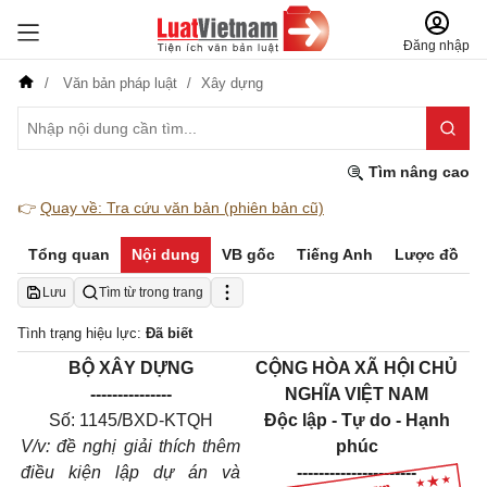
Đăng nhập
Văn bản pháp luật
Xây dựng
Tìm nâng cao
👉
Quay về: Tra cứu văn bản (phiên bản cũ)
Tổng quan
Nội dung
VB gốc
Tiếng Anh
Lược đồ
Lưu
Tìm từ trong trang
Tình trạng hiệu lực:
Đã biết
BỘ XÂY DỰNG
CỘNG HÒA XÃ HỘI CHỦ
---------------
NGHĨA VIỆT NAM
Số: 1145/BXD-KTQH
Độc lập - Tự do - Hạnh
V/v: đề nghị giải thích thêm
phúc
điều kiện lập dự án và
----------------------