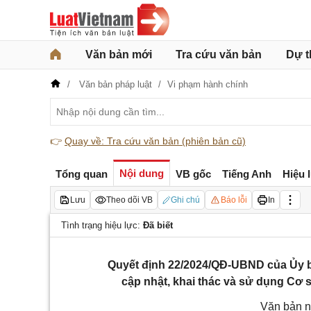
Văn bản mới
Tra cứu văn bản
Dự t
Văn bản pháp luật
Vi phạm hành chính
👉
Quay về: Tra cứu văn bản (phiên bản cũ)
Nội dung
Tổng quan
VB gốc
Tiếng Anh
Hiệu 
Lưu
Theo dõi VB
Ghi chú
Báo lỗi
In
Tình trạng hiệu lực:
Đã biết
Quyết định 22/2024/QĐ-UBND của Ủy b
cập nhật, khai thác và sử dụng Cơ s
Văn bản n