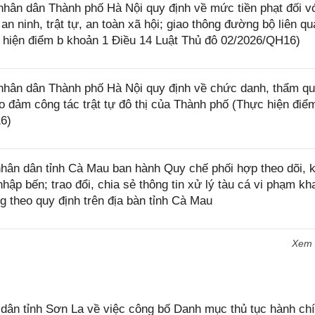
ân dân Thành phố Hà Nội quy định về mức tiền phạt đối v
n ninh, trật tự, an toàn xã hội; giao thông đường bộ liên qu
ực hiện điểm b khoản 1 Điều 14 Luật Thủ đô 02/2026/QH16)
hân dân Thành phố Hà Nội quy định về chức danh, thẩm q
o đảm công tác trật tự đô thị của Thành phố (Thực hiện điể
6)
ân dân tỉnh Cà Mau ban hành Quy chế phối hợp theo dõi, 
hập bến; trao đổi, chia sẻ thông tin xử lý tàu cá vi phạm kh
g theo quy định trên địa bàn tỉnh Cà Mau
Xem
n tỉnh Sơn La về việc công bố Danh mục thủ tục hành chí