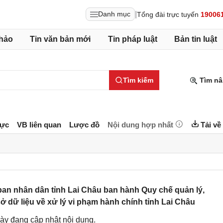
|
Danh mục
Tổng đài trực tuyến
19006
hảo
Tin văn bản mới
Tin pháp luật
Bản tin luật
Tìm kiếm
Tìm nâ
lực
VB liên quan
Lược đồ
Nội dung hợp nhất
Tải về
an nhân dân tỉnh Lai Châu ban hành Quy chế quản lý,
ở dữ liệu về xử lý vi phạm hành chính tỉnh Lai Châu
ày đang cập nhật nội dung.