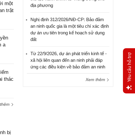
ới một
địa phương
an trật
Nghị định 312/2026/NĐ-CP: Bảo đảm
an ninh quốc gia là một tiêu chí xác định
dự án ưu tiên trong kế hoạch sử dụng
uyền
đất
m a
Từ 22/9/2026, dự án phát triển kinh tế -
xã hội liên quan đến an ninh phải đáp
ứng các điều kiện về bảo đảm an ninh
kiểm
ai thác
Xem thêm
Yêu
 thêm
cầu
hỗ trợ
nh bị