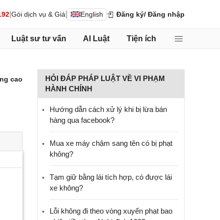
|
|
192
Gói dịch vụ & Giá
English
Đăng ký
/ Đăng nhập
Luật sư tư vấn
AI Luật
Tiện ích
HỎI ĐÁP PHÁP LUẬT VỀ VI PHẠM
ng cao
HÀNH CHÍNH
Hướng dẫn cách xử lý khi bị lừa bán
hàng qua facebook?
Mua xe máy chậm sang tên có bị phạt
không?
Tạm giữ bằng lái tích hợp, có được lái
xe không?
Lỗi không đi theo vòng xuyến phạt bao