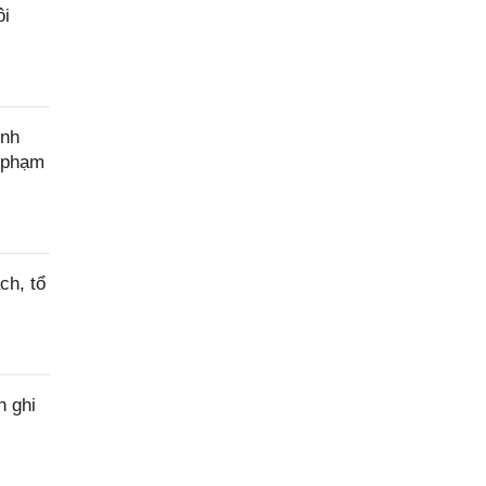
ôi
ính
c phạm
ch, tổ
h ghi