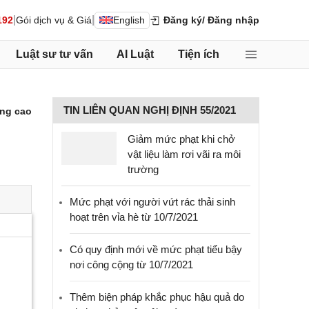
|
|
192
Gói dịch vụ & Giá
English
Đăng ký
/ Đăng nhập
Luật sư tư vấn
AI Luật
Tiện ích
TIN LIÊN QUAN NGHỊ ĐỊNH 55/2021
ng cao
Giảm mức phạt khi chở
vật liệu làm rơi vãi ra môi
trường
Mức phạt với người vứt rác thải sinh
hoạt trên vỉa hè từ 10/7/2021
Có quy định mới về mức phạt tiểu bậy
nơi công cộng từ 10/7/2021
Thêm biện pháp khắc phục hậu quả do