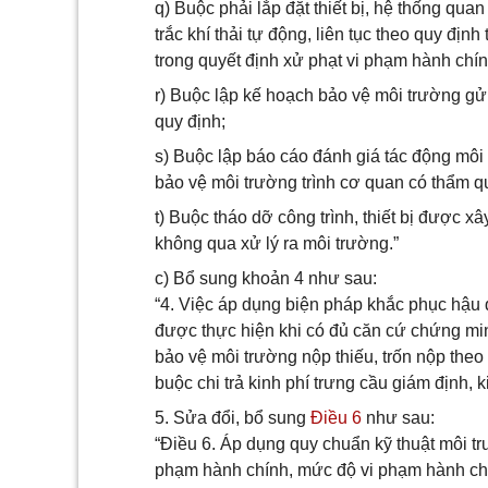
q) Buộc phải lắp đặt thiết bị, hệ thống quan
trắc khí thải tự động, liên tục theo quy đị
trong quyết định xử phạt vi phạm hành chín
r) Buộc lập kế hoạch bảo vệ môi trường g
quy định;
s) Buộc lập báo cáo đánh giá tác động môi 
bảo vệ môi trường trình cơ quan có thẩm q
t) Buộc tháo dỡ công trình, thiết bị được xâ
không qua xử lý ra môi trường.”
c) Bổ sung khoản 4 như sau:
“4. Việc áp dụng biện pháp khắc phục hậu q
được thực hiện khi có đủ căn cứ chứng mi
bảo vệ môi trường nộp thiếu, trốn nộp theo
buộc chi trả kinh phí trưng cầu giám định, 
5. Sửa đổi, bổ sung
Điều 6
như sau:
“Điều 6. Áp dụng quy chuẩn kỹ thuật môi t
phạm hành chính, mức độ vi phạm hành chín