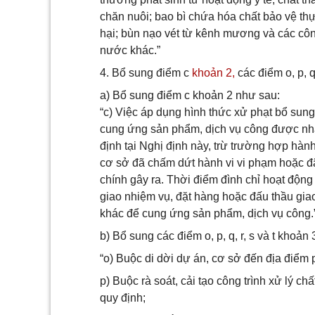
chăn nuôi; bao bì chứa hóa chất bảo vệ t
hại; bùn nạo vét từ kênh mương và các công
nước khác.”
4. Bổ sung điểm c
khoản 2,
các điểm o, p, q,
a) Bổ sung điểm c khoản 2 như sau:
“c) Việc áp dụng hình thức xử phạt bổ sung
cung ứng sản phẩm, dịch vụ công được nhà
định tại Nghị định này, trừ trường hợp hà
cơ sở đã chấm dứt hành vi vi phạm hoặc đ
chính gây ra. Thời điểm đình chỉ hoạt độn
giao nhiệm vụ, đặt hàng hoặc đấu thầu gia
khác để cung ứng sản phẩm, dịch vụ công.
b) Bổ sung các điểm o, p, q, r, s và t khoản
“o) Buộc di dời dự án, cơ sở đến địa điể
p) Buộc rà soát, cải tạo công trình xử lý c
quy định;