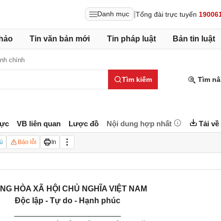
|
Danh mục
Tổng đài trực tuyến
19006
hảo
Tin văn bản mới
Tin pháp luật
Bản tin luật
nh chính
Tìm kiếm
Tìm nâ
lực
VB liên quan
Lược đồ
Nội dung hợp nhất
Tải về
ú
Báo lỗi
In
NG HÒA XÃ HỘI CHỦ NGHĨA VIỆT NAM
Độc lập - Tự do - Hạnh phúc
________________________