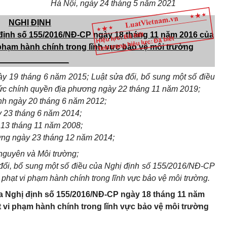
Hà Nội, ngày 24 tháng 5 năm 2021
NGHỊ ĐỊNH
 định số 155/2016/NĐ-CP
ngày 18 tháng 11 năm 2016 của
Hiệu lực: Đã biết
Tình trạng hiệu lực: Đã biết
phạm hành chính trong lĩnh vực bảo vệ môi trường
________________
y 19 tháng 6 năm 2015; Luật sửa đổi, bổ sung một số điều
ức chính quyền địa phương ngày 22 tháng 11 năm 2019;
nh ngày 20 tháng 6 năm 2012;
y 23 tháng 6 năm 2014;
 13 tháng 11 năm 2008;
ờng ngày 23 tháng 12 năm 2014;
nguyên và Môi trường;
ổi, bổ sung một số điều của Nghị định
số
155/2016/NĐ-CP
phạt vi phạm hành chính trong lĩnh vực bảo vệ môi trường.
ủa Nghị định số 155/2016/NĐ-CP ngày 18 tháng 11 năm
 vi phạm hành chính trong lĩnh vực bảo vệ môi trường