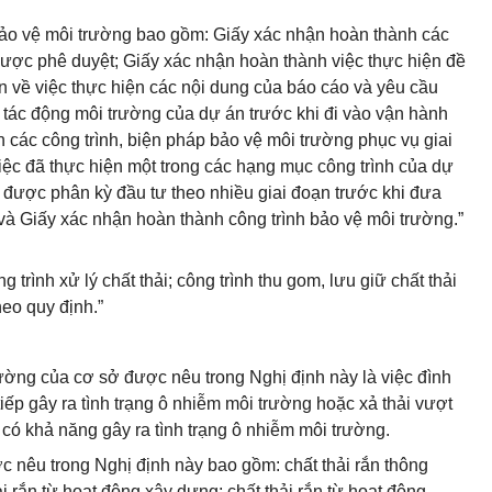
bảo vệ môi trường bao gồm: Giấy xác nhận hoàn thành các
ược phê duyệt; Giấy xác nhận hoàn thành việc thực hiện đề
ận về việc thực hiện các nội dung của báo cáo và yêu cầu
 tác động môi trường của dự án trước khi đi vào vận hành
n các công trình, biện pháp bảo vệ môi trường phục vụ giai
ệc đã thực hiện một trong các hạng mục công trình của dự
được phân kỳ đầu tư theo nhiều giai đoạn trước khi đưa
và Giấy xác nhận hoàn thành công trình bảo vệ môi trường.”
 trình xử lý chất thải; công trình thu gom, lưu giữ chất thải
heo quy định.”
rường của cơ sở được nêu trong Nghị định này là việc đình
iếp gây ra tình trạng ô nhiễm môi trường hoặc xả thải vượt
có khả năng gây ra tình trạng ô nhiễm môi trường.
c nêu trong Nghị định này bao gồm: chất thải rắn thông
ải rắn từ hoạt động xây dựng; chất thải rắn từ hoạt động