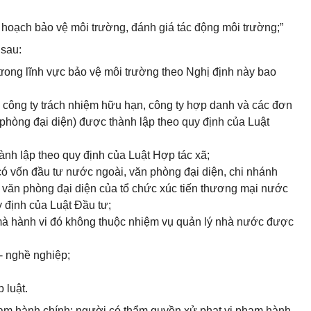
 hoạch bảo vệ môi trường, đánh giá tác động môi trường;”
sau:
trong lĩnh vực bảo vệ môi trường theo Nghị định này bao
 công ty trách nhiệm hữu hạn, công ty hợp danh và các đơn
 phòng đại diện) được thành lập theo quy định của Luật
hành lập theo quy định của Luật Hợp tác xã;
có vốn đầu tư nước ngoài, văn phòng đại diện, chi nhánh
 văn phòng đại diện của tổ chức xúc tiến thương mại nước
 định của Luật Đầu tư;
mà hành vi đó không thuộc nhiệm vụ quản lý nhà nước được
 - nghề nghiệp;
 luật.
hạm hành chính; người có thẩm quyền xử phạt vi phạm hành