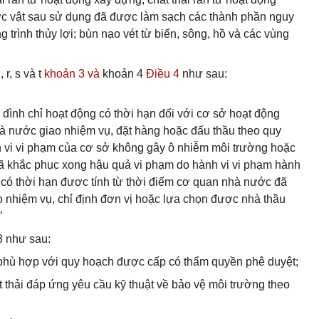
hực vật sau sử dụng đã được làm sạch các thành phần nguy
 trình thủy lợi; bùn nạo vét từ biển, sông, hồ và các vùng
 r, s và t
khoản 3 và
khoản 4
Điều 4
như sau:
 đình chỉ hoạt động có thời hạn đối với cơ sở hoạt động
 nước giao nhiệm vụ, đặt hàng hoặc đấu thầu theo quy
nh vi vi phạm của cơ sở không gây ô nhiễm môi trường hoặc
ã khắc phục xong hậu quả vi phạm do hành vi vi phạm hành
g có thời hạn được tính từ thời điểm cơ quan nhà nước đã
o nhiệm vụ, chỉ định đơn vị hoặc lựa chọn được nhà thầu
”
 3 như sau:
m phù hợp với quy hoạch được cấp có thẩm quyền phê duyệt;
hất thải đáp ứng yêu cầu kỹ thuật về bảo vệ môi trường theo