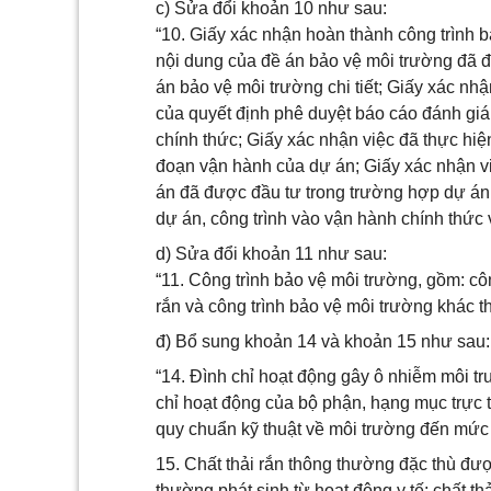
c) Sửa đổi khoản 10 như sau:
“10. Giấy xác nhận hoàn thành công trình 
nội dung của đề án bảo vệ môi trường đã đ
án bảo vệ môi trường chi tiết; Giấy xác nh
của quyết định phê duyệt báo cáo đánh giá
chính thức; Giấy xác nhận việc đã thực hiệ
đoạn vận hành của dự án; Giấy xác nhận vi
án đã được đầu tư trong trường hợp dự án 
dự án, công trình vào vận hành chính thức 
d) Sửa đổi khoản 11 như sau:
“11. Công trình bảo vệ môi trường, gồm: công
rắn và công trình bảo vệ môi trường khác t
đ) Bổ sung khoản 14 và khoản 15 như sau:
“14. Đình chỉ hoạt động gây ô nhiễm môi t
chỉ hoạt động của bộ phận, hạng mục trực t
quy chuẩn kỹ thuật về môi trường đến mức 
15. Chất thải rắn thông thường đặc thù đượ
thường phát sinh từ hoạt động y tế; chất th