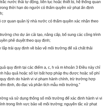
 trắc nước thải tự động, liên tục hoặc thiết bị, hệ thống quan
nh trong thời hạn do người có thẩm quyền xử phạt ấn định
h;
ửi cơ quan quản lý nhà nước có thẩm quyền xác nhận theo
trường cho dự án cải tạo, nâng cấp, bổ sung các công trình
uyền phê duyệt theo quy định;
y lắp trái quy định về bảo vệ môi trường để xả chất thải
uả quy định tại các điểm a, c, h và m khoản 3 Điều này chỉ
nh hậu quả hoặc số lợi bất hợp pháp thu được hoặc số phí
 quy định do hành vi vi phạm hành chính, trừ trường hợp
kiểm định, đo đạc và phân tích mẫu môi trường.”
rường và sử dụng thông số môi trường để xác định hành vi vi
h trong lĩnh vực bảo vệ môi trường; nguyên tắc xử phạt