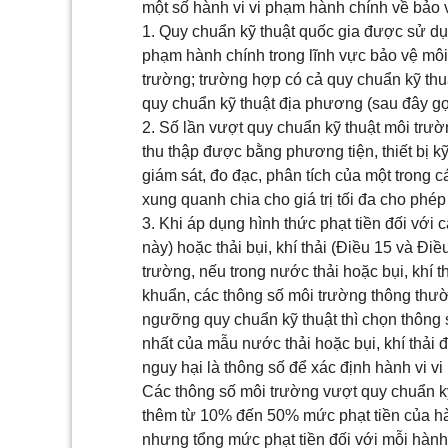
một số hành vi vi phạm hành chính về bảo 
1. Quy chuẩn kỹ thuật quốc gia được sử dụ
phạm hành chính trong lĩnh vực bảo vệ môi 
trường; trường hợp có cả quy chuẩn kỹ thu
quy chuẩn kỹ thuật địa phương (sau đây gọi
2. Số lần vượt quy chuẩn kỹ thuật môi trườn
thu thập được bằng phương tiện, thiết bị kỹ
giám sát, đo đạc, phân tích của một trong 
xung quanh chia cho giá trị tối đa cho phé
3. Khi áp dụng hình thức phạt tiền đối với
này) hoặc thải bụi, khí thải (Điều 15 và Đi
trường, nếu trong nước thải hoặc bụi, khí t
khuẩn, các thông số môi trường thông thườ
ngưỡng quy chuẩn kỹ thuật thì chọn thông 
nhất của mẫu nước thải hoặc bụi, khí thải 
nguy hại là thông số để xác định hành vi v
Các thông số môi trường vượt quy chuẩn kỹ 
thêm từ 10% đến 50% mức phạt tiền của hà
nhưng tổng mức phạt tiền đối với mỗi hành 