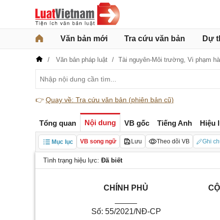
Văn bản mới
Tra cứu văn bản
Dự t
Văn bản pháp luật
Tài nguyên-Môi trường,
Vi phạm hà
👉
Quay về: Tra cứu văn bản (phiên bản cũ)
Nội dung
Tổng quan
VB gốc
Tiếng Anh
Hiệu 
VB song ngữ
Lưu
Theo dõi VB
Ghi ch
Mục lục
Tình trạng hiệu lực:
Đã biết
CHÍNH PHỦ
CỘ
_____
S
ố
: 55/2021/NĐ-CP