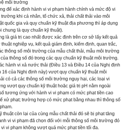
vệ môi trường
ng để xác định hành vi vi phạm hành chính và mức độ vi
trường khi cá nhân, tổ chức xả, thải chất thải vào môi
ật quốc gia và quy chuẩn kỹ thuật địa phương thì áp dụng
 chung là quy chuẩn kỹ thuật).
g là giá trị cao nhất được xác định trên cơ sở lấy kết quả
 thuật nghiệp vụ, kết quả giám định, kiểm định, quan trắc,
các thông số môi trường của mẫu chất thải, mẫu môi trường
p của thông số đó trong các quy chuẩn kỹ thuật môi trường.
 các hành vi xả nước thải (Điều 13 và Điều 14 của Nghị định
ều 16 của Nghị định này) vượt quy chuẩn kỹ thuật môi
hải có cả các thông số môi trường nguy hại, các loại vi
ng vượt quy chuẩn kỹ thuật hoặc giá trị pH nằm ngoài
số tương ứng với hành vi vi phạm có mức phạt tiền cao
để xử phạt; trường hợp có mức phạt bằng nhau thì thông số
i phạm.
thuật còn lại của cùng mẫu chất thải đó sẽ bị phạt tăng
nh vi vi phạm đã chọn đối với mỗi thông số môi trường đó
vi vi phạm không vượt quá mức phạt tiền tối đa.