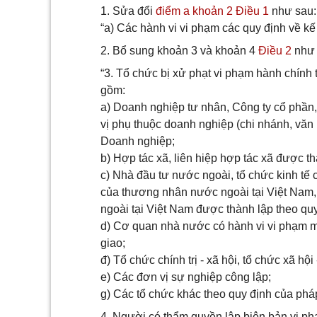
1. Sửa đổi
điểm a khoản 2 Điều 1
như sau:
“a) Các hành vi vi phạm các quy định về kế
2. Bổ sung khoản 3 và khoản 4
Điều 2
như 
“3. Tổ chức bị xử phạt vi phạm hành chính 
gồm:
a) Doanh nghiệp tư nhân, Công ty cổ phần,
vị phụ thuộc doanh nghiệp (chi nhánh, văn
Doanh nghiệp;
b) Hợp tác xã, liên hiệp hợp tác xã được t
c) Nhà đầu tư nước ngoài, tổ chức kinh tế 
của thương nhân nước ngoài tại Việt Nam,
ngoài tại Việt Nam được thành lập theo quy
d) Cơ quan nhà nước có hành vi vi phạm 
giao;
đ) Tổ chức chính trị - xã hội, tổ chức xã hội
e) Các đơn vị sự nghiệp công lập;
g) Các tổ chức khác theo quy định của pháp
4. Người có thẩm quyền lập biên bản vi p