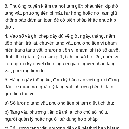
3. Thường xuyên kiểm tra nơi tạm giữ; phát hiện kịp thời
tang vật, phương tiện bị mất, hư hỏng hoặc nơi tạm giữ
không bảo đảm an toàn để có biện pháp khắc phục kịp
thời.
4. Vào sổ và ghi chép đầy đủ về giờ, ngày, tháng, năm
tiếp nhận, trả lại, chuyển tang vật, phương tiện vi phạm;
hiện trạng tang vật, phương tiện vi phạm; ghi rõ số quyết
định, thời gian, lý do tạm giữ, tịch thu và họ, tên, chức vụ
của người ký quyết định, người giao, người nhận tang
vật, phương tiện đó.
5. Hàng ngày thống kê, định kỳ báo cáo với người đứng
đầu cơ quan nơi quản lý tang vật, phương tiện bị tạm
giữ, tịch thu về:
a) Số lượng tang vật, phương tiện bị tạm giữ, tịch thu;
b) Tang vật, phương tiện đã trả lại cho chủ sở hữu,
người quản lý hoặc người sử dụng hợp pháp;
c) Số lượng tang vật, phương tiện đã hết thời hạn bị tạm