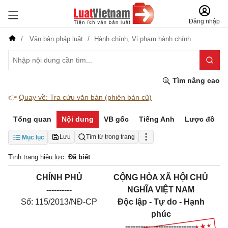
Đăng nhập
Văn bản pháp luật
Hành chính,
Vi phạm hành chính
Tìm nâng cao
👉
Quay về: Tra cứu văn bản (phiên bản cũ)
Tổng quan
Nội dung
VB gốc
Tiếng Anh
Lược đồ
Lưu
Tìm từ trong trang
Mục lục
Tình trạng hiệu lực:
Đã biết
CHÍNH PHỦ
CỘNG HÒA XÃ HỘI CHỦ
-------
---
NGHĨA VIỆT NAM
Số: 115/2013/NĐ-CP
Độc lập - Tự do - Hạnh
phúc
---------------
-------------