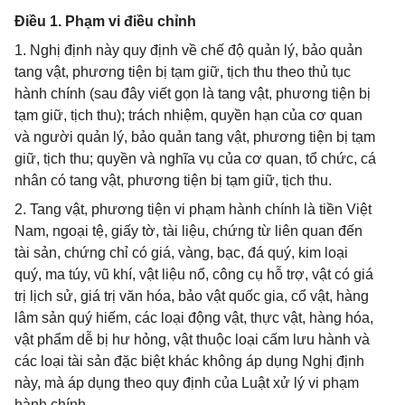
Điều 1. Phạm vi điều chỉnh
1. Nghị định này quy định về chế độ quản lý, bảo quản
tang vật, phương tiện bị tạm giữ, tịch thu theo thủ tục
hành chính (sau đây viết gọn là tang vật, phương tiện bị
tạm giữ, tịch thu); trách nhiệm, quyền hạn của cơ quan
và người quản lý, bảo quản tang vật, phương tiện bị tạm
giữ, tịch thu; quyền và nghĩa vụ của cơ quan, tổ chức, cá
nhân có tang vật, phương tiện bị tạm giữ, tịch thu.
2. Tang vật, phương tiện vi phạm hành chính là tiền Việt
Nam, ngoại tệ, giấy tờ, tài liệu, chứng từ liên quan đến
tài sản, chứng chỉ có giá, vàng, bạc, đá quý, kim loại
quý, ma túy, vũ khí, vật liệu nổ, công cụ hỗ trợ, vật có giá
trị lịch sử, giá trị văn hóa, bảo vật quốc gia, cổ vật, hàng
lâm sản quý hiếm, các loại động vật, thực vật, hàng hóa,
vật phẩm dễ bị hư hỏng, vật thuộc loại cấm lưu hành và
các loại tài sản đặc biệt khác không áp dụng Nghị định
này, mà áp dụng theo quy định của Luật xử lý vi phạm
hành chính.