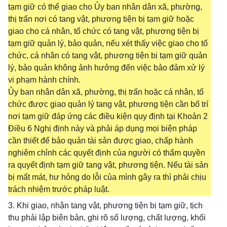
tạm giữ có thể giao cho Ủy ban nhân dân xã, phường,
thị trấn nơi có tang vật, phương tiện bị tạm giữ hoặc
giao cho cá nhân, tổ chức có tang vật, phương tiện bị
tạm giữ quản lý, bảo quản, nếu xét thấy việc giao cho tổ
chức, cá nhân có tang vật, phương tiện bị tạm giữ quản
lý, bảo quản không ảnh hưởng đến việc bảo đảm xử lý
vi phạm hành chính.
Ủy ban nhân dân xã, phường, thị trấn hoặc cá nhân, tổ
chức được giao quản lý tang vật, phương tiện cần bố trí
nơi tạm giữ đáp ứng các điều kiện quy định tại Khoản 2
Điều 6 Nghị định này và phải áp dụng mọi biện pháp
cần thiết để bảo quản tài sản được giao, chấp hành
nghiêm chỉnh các quyết định của người có thẩm quyền
ra quyết định tạm giữ tang vật, phương tiện. Nếu tài sản
bị mất mát, hư hỏng do lỗi của mình gây ra thì phải chịu
trách nhiệm trước pháp luật.
3. Khi giao, nhận tang vật, phương tiện bị tạm giữ, tịch
thu phải lập biên bản, ghi rõ số lượng, chất lượng, khối