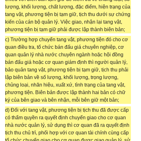
lượng, khối lượng, chất lượng, đặc điểm, hiện trạng của
tang vật, phương tiện bị tạm giữ, tịch thu dưới sự chứng
kiến của cán bộ quản lý. Việc giao, nhận lại tang vật,
phương tiện bị tạm giữ phải được lập thành biên bản;
c) Trường hợp chuyển tang vật, phương tiện đó cho cơ
quan điều tra, tổ chức bán đấu giá chuyên nghiệp, cơ
quan quản lý nhà nước chuyên ngành hoặc hội đồng
bán đấu giá hoặc cơ quan giám định thì người quản lý,
bảo quản tang vật, phương tiện bị tạm giữ, tịch thu phải
lập biên bản về số lượng, khối lượng, trọng lượng,
chủng loại, nhãn hiệu, xuất xứ, tình trạng của tang vật,
phương tiện. Biên bản được lập thành hai bản có chữ
ký của bên giao và bên nhận, mỗi bên giữ một bản;
d) Đối với tang vật, phương tiện bị tịch thu đã được cấp
có thẩm quyền ra quyết định chuyển giao cho cơ quan
nhà nước quản lý, sử dụng thì cơ quan đã ra quyết định
tịch thu chủ trì, phối hợp với cơ quan tài chính cùng cấp
tổ chức chuyển giao cho cơ quan được giao quản lý, sử