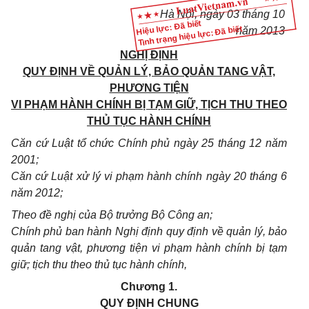
Hà Nội, ngày
03
tháng
10
Hiệu lực: Đã biết
Tình trạng hiệu lực: Đã biết
năm
2013
NGHỊ ĐỊNH
QUY ĐỊNH VỀ QUẢN LÝ, BẢO QUẢN TANG VẬT,
PHƯƠNG TIỆN
VI PHẠM HÀNH CHÍNH BỊ TẠM GIỮ, TỊCH THU THEO
THỦ TỤC HÀNH CHÍNH
Căn cứ Lu
ậ
t
tổ chức
Chính phủ ngày 25 tháng
1
2 năm
200
1
;
Căn cứ Luật xử lý vi phạm hành chính ngày 20 tháng 6
năm 20
1
2;
Theo đề nghị của Bộ trưởng Bộ Công an
;
Ch
í
nh phủ ban hành Nghị định quy định về quản lý, bảo
quản tang vật, phương tiện v
i
phạm hành chính bị tạm
giữ; tịch thu theo thủ tục hành chính
,
Chương 1.
QUY ĐỊNH CHUNG