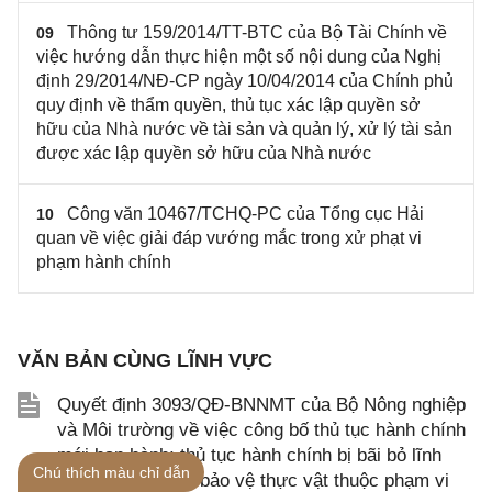
Thông tư 159/2014/TT-BTC của Bộ Tài Chính về
09
việc hướng dẫn thực hiện một số nội dung của Nghị
định 29/2014/NĐ-CP ngày 10/04/2014 của Chính phủ
quy định về thẩm quyền, thủ tục xác lập quyền sở
hữu của Nhà nước về tài sản và quản lý, xử lý tài sản
được xác lập quyền sở hữu của Nhà nước
Công văn 10467/TCHQ-PC của Tổng cục Hải
10
quan về việc giải đáp vướng mắc trong xử phạt vi
phạm hành chính
VĂN BẢN CÙNG LĨNH VỰC
Quyết định 3093/QĐ-BNNMT của Bộ Nông nghiệp
và Môi trường về việc công bố thủ tục hành chính
mới ban hành; thủ tục hành chính bị bãi bỏ lĩnh
Chú thích màu chỉ dẫn
vực trồng trọt và bảo vệ thực vật thuộc phạm vi