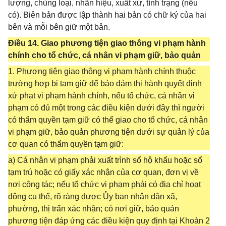
lượng, chủng loại, nhãn hiệu, xuất xứ, tình trạng (nếu
có). Biên bản được lập thành hai bản có chữ ký của hai
bên và mỗi bên giữ một bản.
Điều 14. Giao phương tiện giao thông vi phạm hành
chính cho tổ chức, cá nhân vi phạm giữ, bảo quản
1. Phương tiện giao thông vi phạm hành chính thuộc
trường hợp bị tạm giữ để bảo đảm thi hành quyết định
xử phạt vi phạm hành chính, nếu tổ chức, cá nhân vi
phạm có đủ một trong các điều kiện dưới đây thì người
có thẩm quyền tạm giữ có thể giao cho tổ chức, cá nhân
vi phạm giữ, bảo quản phương tiện dưới sự quản lý của
cơ quan có thẩm quyền tạm giữ:
a) Cá nhân vi phạm phải xuất trình sổ hộ khẩu hoặc sổ
tạm trú hoặc có giấy xác nhận của cơ quan, đơn vị về
nơi công tác; nếu tổ chức vi phạm phải có địa chỉ hoạt
động cụ thể, rõ ràng được Ủy ban nhân dân xã,
phường, thị trấn xác nhận; có nơi giữ, bảo quản
phương tiện đáp ứng các điều kiện quy định tại Khoản 2