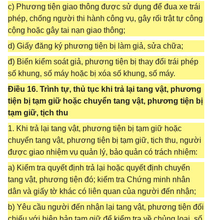
c) Phương tiện giao thông được sử dụng để đua xe trái
phép, chống người thi hành công vụ, gây rối trật tự công
cộng hoặc gây tai nạn giao thông;
d) Giấy đăng ký phương tiện bị làm giả, sửa chữa;
đ) Biển kiểm soát giả, phương tiện bị thay đổi trái phép
số khung, số máy hoặc bị xóa số khung, số máy.
Điều 16. Trình tự, thủ tục khi trả lại tang vật, phương
tiện bị tạm giữ hoặc chuyển tang vật, phương tiện bị
tạm giữ, tịch thu
1. Khi trả lại tang vật, phương tiện bị tạm giữ hoặc
chuyển tang vật, phương tiện bị tạm giữ, tịch thu, người
được giao nhiệm vụ quản lý, bảo quản có trách nhiệm:
a) Kiểm tra quyết định trả lại hoặc quyết định chuyển
tang vật, phương tiện đó; kiểm tra Chứng minh nhân
dân và giấy tờ khác có liên quan của người đến nhận;
b) Yêu cầu người đến nhận lại tang vật, phương tiện đối
chiếu với biên bản tạm giữ để kiểm tra về chủng loại, số