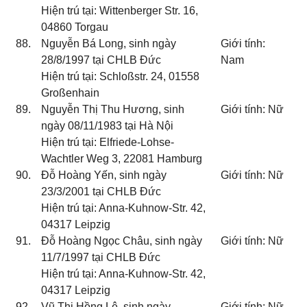
Hiện trú tại: Wittenberger Str. 16,
04860 Torgau
88.
Nguyễn Bá Long, sinh ngày
Giới tính:
28/8/1997 tại CHLB Đức
Nam
Hiện trú tại: Schloßstr. 24, 01558
Großenhain
89.
Nguyễn Thị Thu Hương, sinh
Giới tính: Nữ
ngày 08/11/1983 tại Hà Nội
Hiện trú tại: Elfriede-Lohse-
Wachtler Weg 3, 22081 Hamburg
90.
Đỗ Hoàng Yến, sinh ngày
Giới tính: Nữ
23/3/2001 tại CHLB Đức
Hiện trú tại: Anna-Kuhnow-Str. 42,
04317 Leipzig
91.
Đỗ Hoàng Ngọc Châu, sinh ngày
Giới tính: Nữ
11/7/1997 tại CHLB Đức
Hiện trú tại: Anna-Kuhnow-Str. 42,
04317 Leipzig
92.
Vũ Thị Hồng Lê, sinh ngày
Giới tính: Nữ