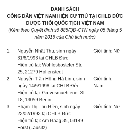
DANH SÁCH
CÔNG DÂN VIỆT NAM HIỆN CƯ TRÚ TẠI CHLB ĐỨC
ĐƯỢC THÔI QUỐC TỊCH VIỆT NAM
(Kèm theo Quyết định số 885/QĐ-CTN ngày 05 tháng 5
năm 2016 của Chủ tịch nước)
1.
Nguyễn Nhật Thu, sinh ngày
Giới tính: Nữ
31/8/1993 tại CHLB Đức
Hiện trú tại: Wohlesbosteler Str.
25, 21279 Hollenstedt
2.
Nguyễn Trần Hồng Hà Linh, sinh
Giới tính:
ngày 14/5/1998 tại CHLB Đức
Nam
Hiện trú tại: Grevesmuehlener Str.
18, 13059 Berlin
3.
Phạm Thị Thu Hiền, sinh ngày
Giới tính: Nữ
23/02/1993 tại CHLB Đức
Hiện trú tại: Am Haag 35, 03149
Forst (Lausitz)