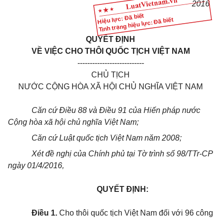
2016
Hiệu lực: Đã biết
Tình trạng hiệu lực: Đã biết
QUYẾT ĐỊNH
VỀ VIỆC CHO THÔI QUỐC TỊCH VIỆT NAM
---------------------------
CHỦ TỊCH
NƯỚC CỘNG HÒA XÃ HỘI CHỦ NGHĨA VIỆT NAM
Căn cứ Điều 88 và Điều 91 của Hiến pháp nước
Cộng hòa xã hội chủ nghĩa Việt Nam;
Căn cứ Luật quốc tịch Việt Nam năm 2008;
Xét đề nghị của Chính phủ tại Tờ trình số 98/TTr-CP
ngày 01/4/2016,
QUYẾT ĐỊNH:
Điều 1.
Cho thôi quốc tịch Việt Nam đối với 96 công