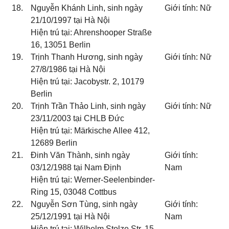
18.
Nguyễn Khánh Linh, sinh ngày
Giới tính: Nữ
21/10/1997 tại Hà Nội
Hiện trú tại: Ahrenshooper Straße
16, 13051 Berlin
19.
Trịnh Thanh Hương, sinh ngày
Giới tính: Nữ
27/8/1986 tại Hà Nội
Hiện trú tại: Jacobystr. 2, 10179
Berlin
20.
Trịnh Trần Thảo Linh, sinh ngày
Giới tính: Nữ
23/11/2003 tại CHLB Đức
Hiện trú tại: Märkische Allee 412,
12689 Berlin
21.
Đinh Văn Thành, sinh ngày
Giới tính:
03/12/1988 tại Nam Định
Nam
Hiện trú tại: Werner-Seelenbinder-
Ring 15, 03048 Cottbus
22.
Nguyễn Sơn Tùng, sinh ngày
Giới tính:
25/12/1991 tại Hà Nội
Nam
Hiện trú tại: Wilhelm Stolze Str. 15,