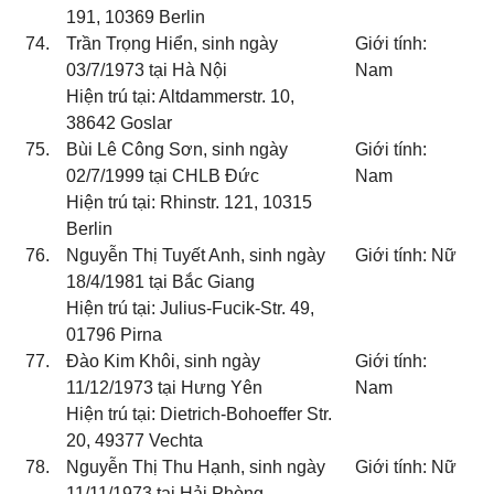
191, 10369 Berlin
74.
Trần Trọng Hiển, sinh ngày
Giới tính:
03/7/1973 tại Hà Nội
Nam
Hiện trú tại: Altdammerstr. 10,
38642 Goslar
75.
Bùi Lê Công Sơn, sinh ngày
Giới tính:
02/7/1999 tại CHLB Đức
Nam
Hiện trú tại: Rhinstr. 121, 10315
Berlin
76.
Nguyễn Thị Tuyết Anh, sinh ngày
Giới tính: Nữ
18/4/1981 tại Bắc Giang
Hiện trú tại: Julius-Fucik-Str. 49,
01796 Pirna
77.
Đào Kim Khôi, sinh ngày
Giới tính:
11/12/1973 tại Hưng Yên
Nam
Hiện trú tại: Dietrich-Bohoeffer Str.
20, 49377 Vechta
78.
Nguyễn Thị Thu Hạnh, sinh ngày
Giới tính: Nữ
11/11/1973 tại Hải Phòng