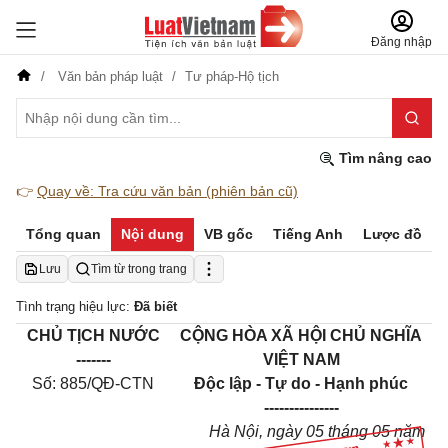
Đăng nhập
Văn bản pháp luật
Tư pháp-Hộ tịch
Tìm nâng cao
👉
Quay về: Tra cứu văn bản (phiên bản cũ)
Tổng quan
Nội dung
VB gốc
Tiếng Anh
Lược đồ
Lưu
Tìm từ trong trang
Tình trạng hiệu lực:
Đã biết
CHỦ TỊCH NƯỚC
CỘNG HÒA XÃ HỘI CHỦ NGHĨA
-------
VIỆT NAM
Số: 885/QĐ-CTN
Độc lập - Tự do - Hạnh phúc
---------------
Hà Nội, ngày 05 tháng 05 năm