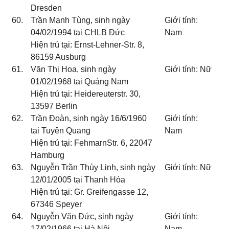
Dresden
60.
Trần Mạnh Tùng, sinh ngày
Giới tính:
04/02/1994 tại CHLB Đức
Nam
Hiện trú tại: Ernst-Lehner-Str. 8,
86159 Ausburg
61.
Văn Thị Hoa, sinh ngày
Giới tính: Nữ
01/02/1968 tại Quảng Nam
Hiện trú tại: Heidereuterstr. 30,
13597 Berlin
62.
Trần Đoàn, sinh ngày 16/6/1960
Giới tính:
tại Tuyên Quang
Nam
Hiện trú tại: FehmarnStr. 6, 22047
Hamburg
63.
Nguyễn Trần Thùy Linh, sinh ngày
Giới tính: Nữ
12/01/2005 tại Thanh Hóa
Hiện trú tại: Gr. Greifengasse 12,
67346 Speyer
64.
Nguyễn Văn Đức, sinh ngày
Giới tính:
17/02/1966 tại Hà Nội
Nam