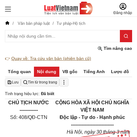
Đăng nhập
Văn bản pháp luật
Tư pháp-Hộ tịch
Tìm nâng cao
👉
Quay về: Tra cứu văn bản (phiên bản cũ)
Tổng quan
Nội dung
VB gốc
Tiếng Anh
Lược đồ
Lưu
Tìm từ trong trang
Tình trạng hiệu lực:
Đã biết
CHỦ TỊCH NƯỚC
CỘNG HÒA XÃ HỘI CHỦ NGHĨA
------------
VIỆT NAM
Số: 408/QĐ-CTN
Độc lập - Tự do - Hạnh phúc
----------------------------
Hà Nội, ngày 30 tháng 3 năm