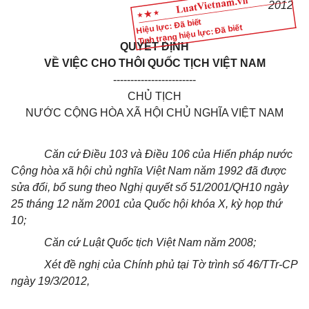
2012
Hiệu lực: Đã biết
Tình trạng hiệu lực: Đã biết
QUYẾT ĐỊNH
VỀ VIỆC CHO THÔI QUỐC TỊCH VIỆT NAM
------------------------
CHỦ TỊCH
NƯỚC CỘNG HÒA XÃ HỘI CHỦ NGHĨA VIỆT NAM
Căn cứ Điều 103 và Điều 106 của Hiến pháp nước
Cộng hòa xã hội chủ nghĩa Việt Nam năm 1992 đã được
sửa đổi, bổ sung theo Nghị quyết số 51/2001/QH10 ngày
25 tháng 12 năm 2001 của Quốc hội khóa X, kỳ họp thứ
10;
Căn cứ Luật Quốc tịch Việt Nam năm 2008;
Xét đề nghị của Chính phủ tại Tờ trình số 46/TTr-CP
ngày 19/3/2012,