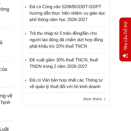
a
Đã có Công văn 5208/BGDĐT-GDPT
ường
hướng dẫn thực hiện nhiệm vụ giáo dục
phổ thông năm học 2026-2027
Trả thu nhập từ 5 triệu đồng/lần cho
người lao động đã chấm dứt hợp đồng
à
phải khấu trừ 10% thuế TNCN
Đề xuất giảm 30% thuế TNCN, thuế
Yêu
TNDN trong 2 năm 2026-2027
của
cầu
hỗ trợ
Đã có Văn bản hợp nhất các Thông tư
về quản lý thuế đối với hộ kinh doanh
ơng về
Xem thêm
Thịnh
Luật