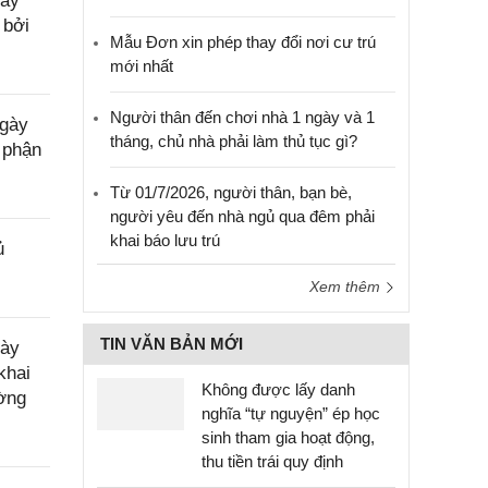
gày
 bởi
Mẫu Đơn xin phép thay đổi nơi cư trú
mới nhất
Người thân đến chơi nhà 1 ngày và 1
ngày
tháng, chủ nhà phải làm thủ tục gì?
 phận
Từ 01/7/2026, người thân, bạn bè,
người yêu đến nhà ngủ qua đêm phải
khai báo lưu trú
ủ
Xem thêm
TIN VĂN BẢN MỚI
gày
khai
Không được lấy danh
ường
nghĩa “tự nguyện” ép học
sinh tham gia hoạt động,
thu tiền trái quy định