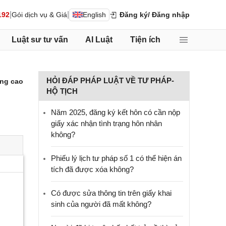
|
|
192
Gói dịch vụ & Giá
English
Đăng ký
/ Đăng nhập
Luật sư tư vấn
AI Luật
Tiện ích
HỎI ĐÁP PHÁP LUẬT VỀ TƯ PHÁP-
ng cao
HỘ TỊCH
Năm 2025, đăng ký kết hôn có cần nộp
giấy xác nhận tình trạng hôn nhân
không?
Phiếu lý lịch tư pháp số 1 có thể hiện án
tích đã được xóa không?
Có được sửa thông tin trên giấy khai
sinh của người đã mất không?