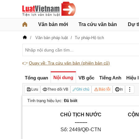
Văn bản mới
Tra cứu văn bản
Dự t
Văn bản pháp luật
Tư pháp-Hộ tịch
👉
Quay về: Tra cứu văn bản (phiên bản cũ)
Nội dung
Tổng quan
VB gốc
Tiếng Anh
Hiệu 
Lưu
Theo dõi VB
Ghi chú
Báo lỗi
In
Tình trạng hiệu lực:
Đã biết
CHỦ TỊCH NƯỚC
CỘN
--------
Số: 2449/QĐ-CTN