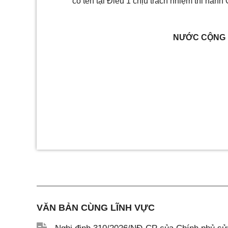
có tên tại Điều 1 chịu trách nhiệm thi hành 
NƯỚC CỘNG H
VĂN BẢN CÙNG LĨNH VỰC