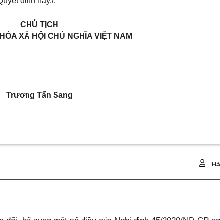
Quyết định này./.
CHỦ TỊCH
ÒA XÃ HỘI CHỦ NGHĨA VIỆT NAM
Trương Tấn Sang
Hả