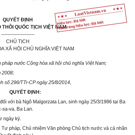
QUYẾT ĐỊNH
Hiệu lực: Đã biết
Tình trạng hiệu lực: Đã biết
 THÔI QUỐC TỊCH VIỆT NAM
----------------------
CHỦ TỊCH
 XÃ HỘI CHỦ NGHĨA VIỆT NAM
n pháp nước Cộng hòa xã hội chủ nghĩa Việt Nam;
m 2008;
ình số 296/TTr-CP ngày 25/8/2014,
QUYẾT ĐỊNH:
 đối với bà Ngô Malgorzata Lan, sinh ngày 25/3/1986 tại Ba
c-sa-va, Ba Lan.
ừ ngày ký.
 Tư pháp, Chủ nhiệm Văn phòng Chủ tịch nước và cá nhân