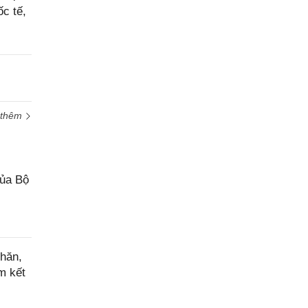
c tế,
 thêm
của Bộ
hăn,
m kết