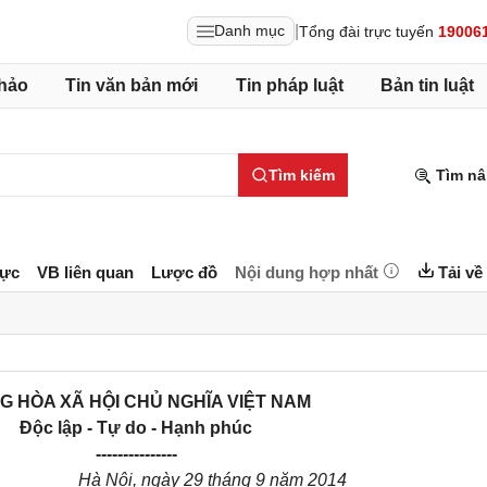
|
Danh mục
Tổng đài trực tuyến
19006
hảo
Tin văn bản mới
Tin pháp luật
Bản tin luật
Tìm kiếm
Tìm nâ
lực
VB liên quan
Lược đồ
Nội dung hợp nhất
Tải về
G HÒA XÃ HỘI CHỦ NGHĨA VIỆT NAM
Độc lập - Tự do - Hạnh phúc
---------------
Hà Nội, ngày 29 tháng 9 năm 2014