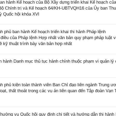
n hành Kế hoạch của Bộ Xây dựng triển khai Kế hoạch củ
 Bộ Chính trị và Kế hoạch 64/KH-UBTVQH16 của Ủy ban Th
ỳ Quốc hội khóa XVI
 phủ ban hành Kế hoạch triển khai thi hành Pháp lệnh
điều của Pháp lệnh Hợp nhất văn bản quy phạm pháp luật v
ề kỹ thuật trình bày văn bản hợp nhất
 hành Danh mục thủ tục hành chính thuộc phạm vi quản lý 
 phủ kiện toàn thành viên Ban Chỉ đạo liên ngành Trung ư
 đoạt, thất thoát trong các vụ án liên quan đến Tập đoàn Vạn 
ờng vụ Quốc hội quy định chi tiết và hướng dẫn thi hành 