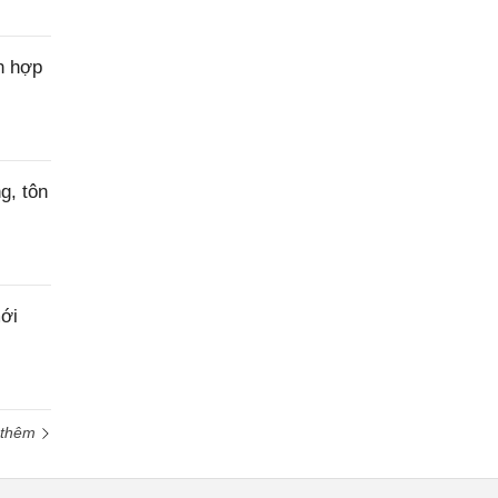
n hợp
g, tôn
ới
 thêm