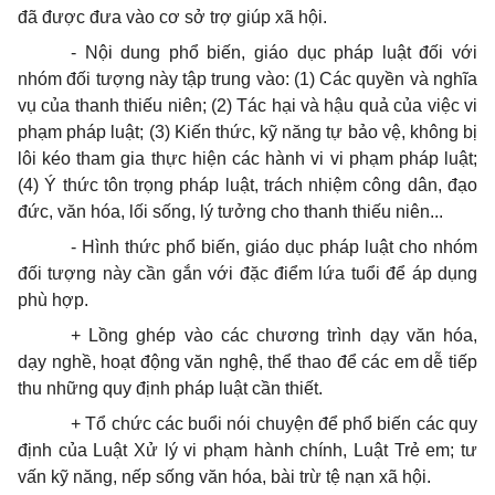
đã được đưa vào cơ sở trợ giúp xã hội.
- Nội dung phổ biến, giáo dục pháp luật đối với
nhóm đối tượng này tập trung vào: (1) Các quyền và nghĩa
vụ của thanh thiếu niên; (2) Tác hại và hậu quả của việc vi
phạm pháp luật; (3) Kiến thức, kỹ năng tự bảo vệ, không bị
lôi kéo tham gia thực hiện các hành vi vi phạm pháp luật;
(4) Ý thức tôn trọng pháp luật, trách nhiệm công dân, đạo
đức, văn hóa, lối sống, lý tưởng cho thanh thiếu niên...
- Hình thức phổ biến, giáo dục pháp luật cho nhóm
đối tượng này cần gắn với đặc điểm lứa tuổi để áp dụng
phù hợp.
+ Lồng ghép vào các chương trình dạy văn hóa,
dạy nghề, hoạt động văn nghệ, thể thao để các em dễ tiếp
thu những quy định pháp luật cần thiết.
+ Tổ chức các buổi nói chuyện để phổ biến các quy
định của Luật Xử lý vi phạm hành chính, Luật Trẻ em; tư
vấn kỹ năng, nếp sống văn hóa, bài trừ tệ nạn xã hội.