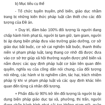
b) Mục tiêu cụ thể
- Tổ chức tuyên truyền, phổ biến, giáo dục nhằm
trang bị những kiến thức pháp luật cần thiết cho các đối
tượng của Đề án.
+ Duy trì, đảm bảo 100% đối tượng là người đang
chấp hành hình phạt tù, người bị tạm giữ, tạm giam, người
bị áp dụng biện pháp đưa vào trường giáo dưỡng, cơ sở
giáo dục bắt buộc, cơ sở cai nghiện bắt buộc, thanh thiếu
niên vi phạm pháp luật, lang thang cơ nhỡ đã được đưa
vào cơ sở trợ giúp xã hội thường xuyên được phổ biến và
nắm được các quy định pháp luật cơ bản liên quan đến
quyền, nghĩa vụ của công dân nói chung, của đối tượng
nói riêng, các hành vi bị nghiêm cấm, tác hại, trách nhiệm
pháp lý khi vi phạm pháp luật và các quy định khác liên
quan đến từng cá nhân đối tượng.
+ Phấn đấu từ 90% trở lên đối tượng là người bị áp
dụng biện pháp giáo dục tại xã, phường, thị trấn, người
đang chấp hành hình phạt cải tạo không giam giữ, quản