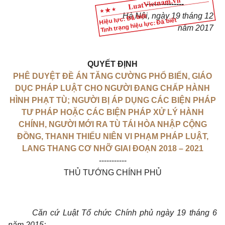
---------------
Hà Nội
, ngày
19
tháng
12
Hiệu lực: Đã biết
Tình trạng hiệu lực: Đã biết
năm
2017
QUYẾT ĐỊNH
PHÊ DUYỆT ĐỀ ÁN TĂNG CƯỜNG PHỔ BIẾN, GIÁO
DỤC PHÁP LUẬT CHO NGƯỜI ĐANG CHẤP HÀNH
HÌNH PHẠT TÙ; NGƯỜI BỊ ÁP DỤNG CÁC BIỆN PHÁP
TƯ PHÁP HOẶC CÁC BIỆN PHÁP XỬ LÝ HÀNH
CHÍNH, NGƯỜI MỚI RA TÙ TÁI HÒA NHẬP CỘNG
ĐỒNG, THANH THIẾU NIÊN VI PHẠM PHÁP LUẬT,
LANG THANG CƠ NHỠ GIAI ĐOẠN 2018 – 2021
-----------
THỦ TƯỚNG CHÍNH PHỦ
Căn cứ Luật Tổ chức Chính phủ ngày 19 tháng 6
năm 2015;