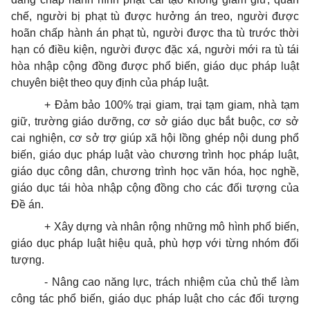
chế, người bị phạt tù được hưởng án treo, người được
hoãn chấp hành án phạt tù, người được tha tù trước thời
hạn có điều kiện, người được đặc xá, người mới ra tù tái
hòa nhập cộng đồng được phổ biến, giáo dục pháp luật
chuyên biệt theo quy định của pháp luật.
+ Đảm bảo 100% trại giam, trại tạm giam, nhà tạm
giữ, trường giáo dưỡng, cơ sở giáo dục bắt buộc, cơ sở
cai nghiện, cơ sở trợ giúp xã hội lồng ghép nội dung phổ
biến, giáo dục pháp luật vào chương trình học pháp luật,
giáo dục công dân, chương trình học văn hóa, học nghề,
giáo dục tái hòa nhập cộng đồng cho các đối tượng của
Đề án.
+ Xây dựng và nhân rộng những mô hình phổ biến,
giáo dục pháp luật hiệu quả, phù hợp với từng nhóm đối
tượng.
- Nâng cao năng lực, trách nhiệm của chủ thể làm
công tác phổ biến, giáo dục pháp luật cho các đối tượng