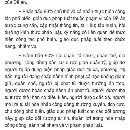
của Đề án.
+ Phấn đấu 80% chủ thể và cá nhân thực hiện công
tác phổ biến, giáo dục pháp luật thuộc phạm vi của Đề án
được cung cấp, cập nhật thông tin, tài liệu; tập huấn, bồi
dưỡng kiến thức pháp luật, kỹ năng có liên quan để thực
hiện công tác phổ biến, giáo dục pháp luật theo chức
năng, nhiệm vụ.
+ Đảm bảo 90% cơ quan, tổ chức, đoàn thể, địa
phương, cộng đồng dân cư được giao quản lý, giúp đỡ
người bị áp dụng biện pháp giáo dục tại xã, phường, thị
trấn, người đang chấp hành hình phạt cải tạo không giam
giữ, quản chế, người bị phạt tù được hưởng án treo,
người được hoãn chấp hành án phạt tù, người được tha
tù trước thời hạn có điều kiện, người được đặc xá, người
mới ra tù tái hòa nhập cộng đồng thường xuyên, tích cực,
chủ động phổ biến, giáo dục pháp luật cho các đối tượng
này, giúp các đối tượng tự tin, thuận lợi trong hòa nhập
cộng đồng, tránh tái phạm và vi phạm pháp luật.