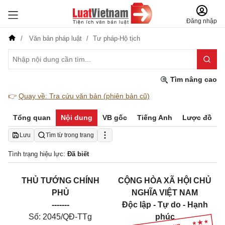
Đăng nhập
Văn bản pháp luật
Tư pháp-Hộ tịch
Tìm nâng cao
👉
Quay về: Tra cứu văn bản (phiên bản cũ)
Tổng quan
Nội dung
VB gốc
Tiếng Anh
Lược đồ
Lưu
Tìm từ trong trang
Tình trạng hiệu lực:
Đã biết
THỦ TƯỚNG CHÍNH
CỘNG HÒA XÃ HỘI CHỦ
PHỦ
NGHĨA VIỆT NAM
-------
Độc lập - Tự do - Hạnh
Số: 2045/QĐ-TTg
phúc