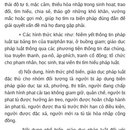
thái độ tự ti, mặc cảm, thiếu hòa nhập trong sinh hoạt; trao
đổi, tìm hiểu, chia sẻ, tháo gỡ những khó khăn, vướng
mắc hoặc gợi mở, giúp họ tìm ra biện pháp đúng đắn để
giải quyết vấn đề mà họ đang gặp phải.
+ Các hình thức khác như: Niêm yết thông tin pháp
luật tại bảng tin của trại/phân trại, ở buồng giam; giáo dục
pháp luật thông qua các phương tiện thông tin đại chúng,
loa truyền thanh, pa-nô, áp-phích, tranh cổ động; tổ chức
cho phạm nhân, học sinh, trại viên thi tìm hiểu pháp luật.
d) Nội dung, hình thức phổ biến, giáo dục pháp luật
đặc thù cho nhóm đối tượng là người bị áp dụng biện
pháp giáo dục tại xã, phường, thị trấn, người đang chấp
hành hình phạt cải tạo không giam giữ, quản chế, người bị
phạt tù được hưởng án treo, người được hoãn chấp hành
án phạt tù, người được tha tù trước thời hạn có điều kiện,
người được đặc xá, người mới ra tù tái hòa nhập cộng
đồng.
- Nội dung phổ biến, giáo dục pháp luật đối với