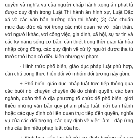
quyền và nghĩa vụ của người chấp hành xong án phạt tù
được quy định trong Luật Thi hành án hình sự, Luật Đặc
xá và các văn bản hướng dẫn thi hành; (3) Các chuẩn
mực đạo đức xã hội trong các mối quan hệ với bản thân,
với người khác, với công việc, gia đình, xã hội, sự tự tin và
các kỹ năng sống cơ bản, cần thiết trong thời gian tái hòa
nhập cộng đồng, các quy định về xử lý người được tha tù
trước thời hạn có điều kiện nhưng vi phạm.
- Hình thức phổ biến, giáo dục pháp luật phù hợp,
cần chú trọng thực hiện đối với nhóm đối tượng này gồm:
+ Phổ biến, giáo dục pháp luật trực tiếp thông qua
các buổi nói chuyện chuyên đề do chính quyền, các ban
ngành, đoàn thể ở địa phương tổ chức để phổ biến, giới
thiệu những văn bản quy phạm pháp luật mới ban hành
hoặc các quy định có liên quan trực tiếp đến quyền, nghĩa
vụ của các đối tượng, các quy định về việc làm... đáp ứng
nhu cầu tìm hiểu pháp luật của họ.
+ Sinh hoạt câu lạc bộ với sự định hướng của cơ