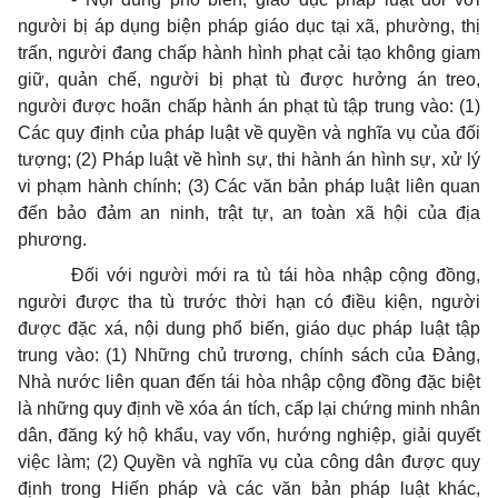
người bị áp dụng biện pháp giáo dục tại xã, phường, thị
trấn, người đang chấp hành hình phạt cải tạo không giam
giữ, quản chế, người bị phạt tù được hưởng án treo,
người được hoãn chấp hành án phạt tù tập trung vào: (1)
Các quy định của pháp luật về quyền và nghĩa vụ của đối
tượng; (2) Pháp luật về hình sự, thi hành án hình sự, xử lý
vi phạm hành chính; (3) Các văn bản pháp luật liên quan
đến bảo đảm an ninh, trật tự, an toàn xã hội của địa
phương.
Đối với người mới ra tù tái hòa nhập cộng đồng,
người được tha tù trước thời hạn có điều kiện, người
được đặc xá, nội dung phổ biến, giáo dục pháp luật tập
trung vào: (1) Những chủ trương, chính sách của Đảng,
Nhà nước liên quan đến tái hòa nhập cộng đồng đặc biệt
là những quy định về xóa án tích, cấp lại chứng minh nhân
dân, đăng ký hộ khẩu, vay vốn, hướng nghiệp, giải quyết
việc làm; (2) Quyền và nghĩa vụ của công dân được quy
định trong Hiến pháp và các văn bản pháp luật khác,