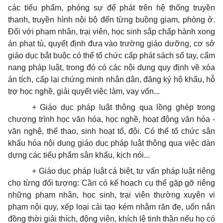
các tiểu phẩm, phóng sự để phát trên hệ thống truyền
thanh, truyền hình nội bộ đến từng buồng giam, phòng ở.
Đối với phạm nhân, trại viên, học sinh sắp chấp hành xong
án phạt tù, quyết định đưa vào trường giáo dưỡng, cơ sở
giáo dục bắt buộc có thể tổ chức cấp phát sách sổ tay, cẩm
nang pháp luật, trong đó có các nội dung quy định về xóa
án tích, cấp lại chứng minh nhân dân, đăng ký hộ khẩu, hỗ
trợ học nghề, giải quyết việc làm, vay vốn...
+ Giáo dục pháp luật thông qua lồng ghép trong
chương trình học văn hóa, học nghề, hoạt động văn hóa -
văn nghệ, thể thao, sinh hoạt tổ, đội. Có thể tổ chức sân
khấu hóa nội dung giáo dục pháp luật thông qua việc dàn
dựng các tiểu phẩm sân khấu, kịch nói...
+ Giáo dục pháp luật cá biệt, tư vấn pháp luật riêng
cho từng đối tượng: Cần có kế hoạch cụ thể gặp gỡ riêng
những phạm nhân, học sinh, trại viên thường xuyên vi
phạm nội quy, xếp loại cải tạo kém nhằm răn đe, uốn nắn
đồng thời giải thích, động viên, khích lệ tinh thần nếu họ có