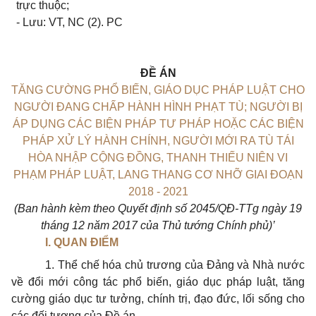
trực thuộc;
- Lưu: VT, NC (2). PC
ĐỀ ÁN
TĂNG CƯỜNG PHỔ BIẾN, GIÁO DỤC PHÁP LUẬT CHO
NGƯỜI ĐANG CHẤP HÀNH HÌNH PHẠT TÙ; NGƯỜI BỊ
ÁP DỤNG CÁC BIỆN PHÁP TƯ PHÁP HOẶC CÁC BIỆN
PHÁP XỬ LÝ HÀNH CHÍNH, NGƯỜI MỚI RA TÙ TÁI
HÒA NHẬP CỘNG ĐỒNG, THANH THIẾU NIÊN VI
PHẠM PHÁP LUẬT, LANG THANG CƠ NHỠ GIAI ĐOẠN
2018 - 2021
(Ban hành kèm theo Quyết định số 2045/QĐ-TTg ngày 19
tháng 12 năm 2017 của Thủ tướng Chính phủ)
’
I. QUAN ĐIỂM
1. Thể chế hóa chủ trương của Đảng và Nhà nước
về đổi mới công tác phổ biến, giáo dục pháp luật, tăng
cường giáo dục tư tưởng, chính trị, đạo đức, lối sống cho
các đối tượng của Đề án.