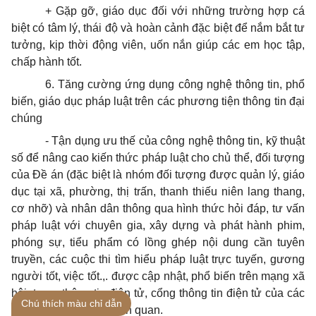
+ Gặp gỡ, giáo dục đối với những trường hợp cá
biệt có tâm lý, thái độ và hoàn cảnh đặc biệt để nắm bắt tư
tưởng, kịp thời động viên, uốn nắn giúp các em học tập,
chấp hành tốt.
6. Tăng cường ứng dụng công nghệ thông tin, phổ
biến, giáo dục pháp luật trên các phương tiện thông tin đại
chúng
- Tận dụng ưu thế của công nghệ thông tin, kỹ thuật
số để nâng cao kiến thức pháp luật cho chủ thể, đối tượng
của Đề án (đặc biệt là nhóm đối tượng được quản lý, giáo
dục tại xã, phường, thị trấn, thanh thiếu niên lang thang,
cơ nhỡ) và nhân dân thông qua hình thức hỏi đáp, tư vấn
pháp luật với chuyên gia, xây dựng và phát hành phim,
phóng sự, tiểu phẩm có lồng ghép nội dung cần tuyên
truyền, các cuộc thi tìm hiểu pháp luật trực tuyến, gương
người tốt, việc tốt.,. được cập nhật, phổ biến trên mạng xã
hội, trang thông tin điện tử, cổng thông tin điện tử của các
Chú thích màu chỉ dẫn
cơ quan, tổ chức có liên quan.