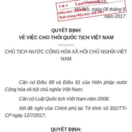
---------------
Hà Nội, ngày 06 tháng 9
Hiệu lực: Đã biết
Tình trạng hiệu lực: Đã biết
năm 2017
QUYẾT ĐỊNH
VỀ VIỆC CHO THÔI QUỐC TỊCH VIỆT NAM
-----------
CHỦ TỊCH NƯỚC CỘNG HÒA XÃ HỘI CHỦ NGHĨA VIỆT
NAM
Căn cứ Điều 88 và Điều 91 của Hiến pháp nước
Cộng hòa xã hội chủ nghĩa Việt Nam;
Căn cứ Luật Quốc tịch Việt Nam năm 2008;
Xét đề nghị của Chính phủ tại Tờ trình số 302/TTr-
CP ngày 12/7/2017,
QUYẾT ĐỊNH: