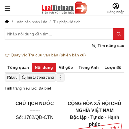
Đăng nhập
Văn bản pháp luật
Tư pháp-Hộ tịch
Tìm nâng cao
👉
Quay về: Tra cứu văn bản (phiên bản cũ)
Tổng quan
Nội dung
VB gốc
Tiếng Anh
Lược đồ
Lưu
Tìm từ trong trang
Tình trạng hiệu lực:
Đã biết
CHỦ TỊCH NƯỚC
CỘNG HÒA XÃ HỘI CHỦ
-------
NGHĨA VIỆT NAM
Số: 1782/QĐ-CTN
Độc lập - Tự do - Hạnh
phúc