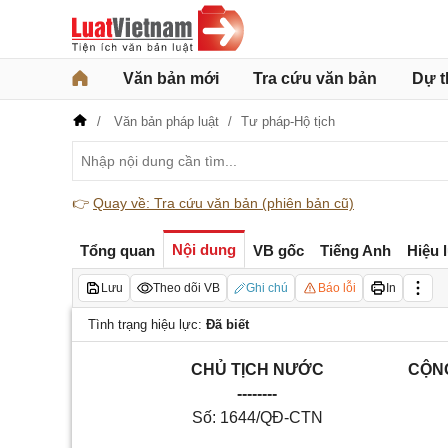
Văn bản mới
Tra cứu văn bản
Dự t
Văn bản pháp luật
Tư pháp-Hộ tịch
👉
Quay về: Tra cứu văn bản (phiên bản cũ)
Nội dung
Tổng quan
VB gốc
Tiếng Anh
Hiệu 
Lưu
Theo dõi VB
Ghi chú
Báo lỗi
In
Tình trạng hiệu lực:
Đã biết
CHỦ TỊCH NƯỚC
CỘNG
--------
Số: 1644/QĐ-CTN