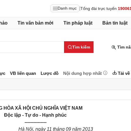
|
Danh mục
Tổng đài trực tuyến
19006
hảo
Tin văn bản mới
Tin pháp luật
Bản tin luật
Tìm kiếm
Tìm nâ
lực
VB liên quan
Lược đồ
Nội dung hợp nhất
Tải về
 HÒA XÃ HỘI CHỦ NGHĨA VIỆT NAM
Độc lập - Tự do - Hạnh phúc
---------------
Hà Nội, ngày 11 tháng 09 năm 2013