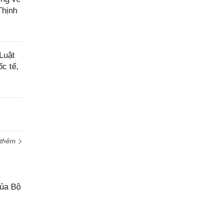
Thịnh
Luật
c tế,
 thêm
của Bộ