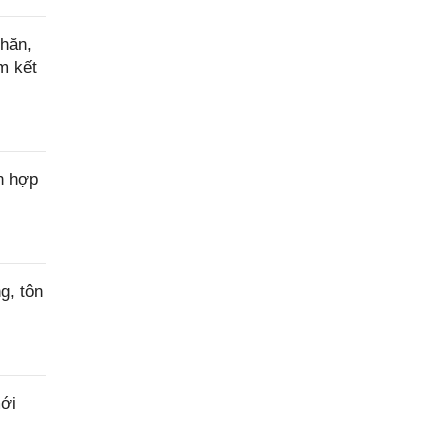
hăn,
m kết
n hợp
g, tôn
ới