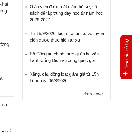
khai
Giáo viên được cắt giảm hồ sơ, sổ
ường
sách để tập trung dạy học từ năm học
2026-2027
Từ 15/9/2026, kiểm tra tần số vô tuyến
a
điện được thực hiện từ xa
ường
Bộ Công an chính thức quản lý, vận
hành Cổng Dịch vụ công quốc gia
Xăng, dầu đồng loạt giảm giá từ 15h
à
hôm nay, 06/8/2026
Yêu
cầu
Xem thêm
hỗ trợ
của
ơng về