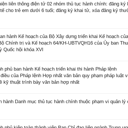
iện liên thông điện tử 02 nhóm thủ tục hành chính: đăng ký 
 tế cho trẻ em dưới 6 tuổi; đăng ký khai tử, xóa đăng ký th
n hành Kế hoạch của Bộ Xây dựng triển khai Kế hoạch củ
 Bộ Chính trị và Kế hoạch 64/KH-UBTVQH16 của Ủy ban Th
ỳ Quốc hội khóa XVI
 phủ ban hành Kế hoạch triển khai thi hành Pháp lệnh
điều của Pháp lệnh Hợp nhất văn bản quy phạm pháp luật v
ề kỹ thuật trình bày văn bản hợp nhất
 hành Danh mục thủ tục hành chính thuộc phạm vi quản lý 
 phủ kiện toàn thành viên Ban Chỉ đạo liên ngành Trung ư