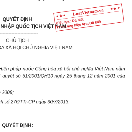
QUYẾT ĐỊNH
Hiệu lực: Đã biết
Tình trạng hiệu lực: Đã biết
 NHẬP QUỐC TỊCH VIỆT NAM
--------------------------
CHỦ TỊCH
 XÃ HỘI CHỦ NGHĨA VIỆT NAM
Hiến pháp nước Cộng hòa xã hội chủ nghĩa Việt Nam năm
ị quyết số 51/2001/QH10 ngày 25 tháng 12 năm 2001 của
m 2008;
ình số 276/TTr-CP ngày 30/7/2013,
QUYẾT ĐỊNH: