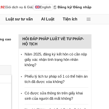
|
|
192
Gói dịch vụ & Giá
English
Đăng ký
/ Đăng nhập
Luật sư tư vấn
AI Luật
Tiện ích
HỎI ĐÁP PHÁP LUẬT VỀ TƯ PHÁP-
ng cao
HỘ TỊCH
Năm 2025, đăng ký kết hôn có cần nộp
giấy xác nhận tình trạng hôn nhân
không?
Phiếu lý lịch tư pháp số 1 có thể hiện án
tích đã được xóa không?
Có được sửa thông tin trên giấy khai
sinh của người đã mất không?