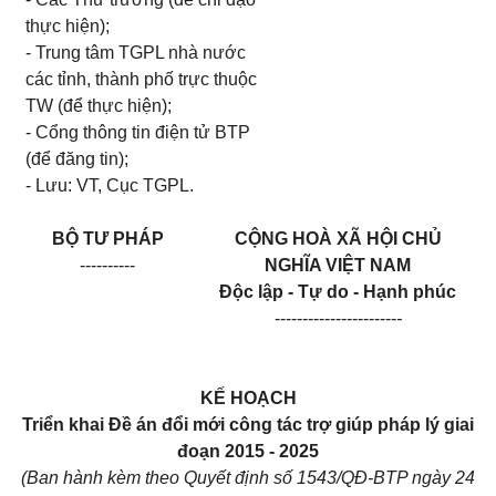
thực hiện
);
- Trung tâm TGPL nhà nước
các tỉnh, thành phố trực thuộc
TW (để thực hiện);
- Cổng thông tin điện tử B
TP
(để đăng tin);
- Lưu: VT, Cục TGPL.
BỘ TƯ PHÁP
CỘNG HOÀ XÃ HỘI CHỦ
----------
NGHĨA VIỆT NAM
Độc lập - Tự do - Hạnh phúc
----------------------
-
KẾ HOẠCH
Triển khai Đề án đổi mới công tác trợ giúp pháp lý giai
đoạn 2015 - 2025
(Ban hành kèm theo Quyết định số
1543/
QĐ-BTP ngày
24