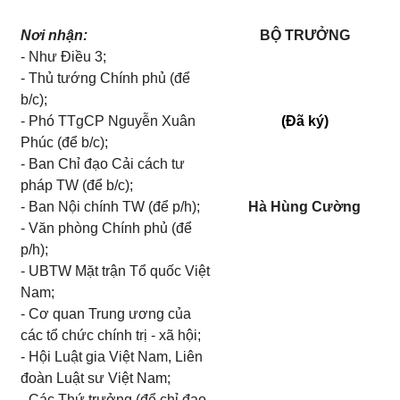
Nơi nhận:
BỘ TRƯỞNG
- Như Điều 3;
- Thủ tướng Chính phủ (để
b/c);
- Phó
TTgCP
Nguyễn Xuân
(Đã k‎ý)
Phúc (để b/c);
- Ban Chỉ đạo Cải cách tư
pháp TW (để b/c);
- Ban Nội chính TW (để p/h);
Hà Hùng Cường
- Văn phòng Chính phủ (để
p/h);
-
UBTW Mặt trận Tổ quốc Việt
Nam;
- Cơ quan Trung ương của
các tổ chức
chính trị - xã hội;
- Hội Luật gia Việt Nam, Liên
đoàn Luật sư Việt Nam;
- Các Thứ trưởng (để
chỉ đạo