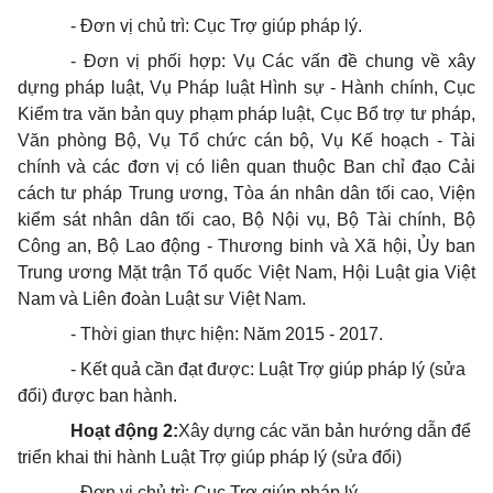
- Đơn vị chủ trì: Cục Trợ giúp pháp lý.
- Đơn vị phối hợp: Vụ Các vấn đề chung về xây
dựng pháp luật, Vụ Pháp luật Hình sự - Hành chính, Cục
Kiểm tra văn bản quy phạm pháp luật, Cục Bổ trợ tư pháp,
Văn phòng Bộ, Vụ Tổ chức cán bộ, Vụ Kế hoạch - Tài
chính và các đơn vị có liên quan thuộc Ban chỉ đạo Cải
cách tư pháp Trung ương, Tòa án nhân dân tối cao, Viện
kiểm sát nhân dân tối cao, Bộ Nội vụ, Bộ Tài chính, Bộ
Công an, Bộ Lao động - Thương binh và Xã hội, Ủy ban
Trung ương Mặt trận Tổ quốc Việt Nam, Hội Luật gia Việt
Nam và Liên đoàn Luật sư Việt Nam.
- Thời gian thực hiện: Năm 2015 - 2017.
- Kết quả cần đạt được: Luật Trợ giúp pháp lý (sửa
đổi) được ban hành.
Hoạt động
2
:
Xây dựng các văn bản hướng dẫn để
triển khai thi hành Luật Trợ giúp pháp lý
(sửa đổi)
- Đơn vị chủ trì: Cục Trợ giúp pháp lý.