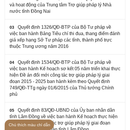
và hoạt động của Trung tâm Trợ giúp pháp lý Nhà
nước tỉnh Đồng Nai
Quyết định 1326/QĐ-BTP của Bộ Tư pháp về
03
việc ban hành Bảng Tiêu chí thi đua, thang điểm đánh
giá xếp hạng Sở Tư pháp các tỉnh, thành phố trực
thuộc Trung ương năm 2016
Quyết định 1534/QĐ-BTP của Bộ Tư pháp về
04
việc ban hành Kế hoạch sơ kết 05 năm triển khai thực
hiện Đề án đổi mới công tác trợ giúp pháp lý giai
đoạn 2015 - 2025 ban hành kèm theo Quyết định
749/QĐ-TTg ngày 01/6/2015 của Thủ tướng Chính
phủ
Quyết định 83/QĐ-UBND của Ủy ban nhân dân
05
tỉnh Lâm Đồng về việc ban hành Kế hoạch thực hiện
đề án đổi mới công tác trợ giúp pháp lý giai đoạn
Chú thích màu chỉ dẫn
2015-2025 trên địa bàn tỉnh Lâm Đồng