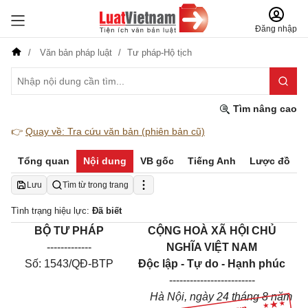
Đăng nhập
Văn bản pháp luật
Tư pháp-Hộ tịch
Tìm nâng cao
👉
Quay về: Tra cứu văn bản (phiên bản cũ)
Tổng quan
Nội dung
VB gốc
Tiếng Anh
Lược đồ
Lưu
Tìm từ trong trang
Tình trạng hiệu lực:
Đã biết
BỘ TƯ PHÁP
CỘNG HOÀ XÃ HỘI CHỦ
-------------
NGHĨA VIỆT NAM
Số: 1543/QĐ-BTP
Độc lập - Tự do - Hạnh phúc
-------------------------
Hà Nội, ngày 24 tháng 8 năm