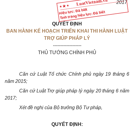
20
17
Hiệu lực: Đã biết
Tình trạng hiệu lực: Đã biết
QUYẾT ĐỊNH
BAN HÀNH KẾ HOẠCH TRIỂN KHAI THI HÀNH LUẬT
TRỢ GIÚP PHÁP LÝ
-------------------
THỦ TƯỚNG CHÍNH PHỦ
Căn cứ Luật Tổ chức Chính phủ ngày 19 tháng 6
năm 2015;
Căn cứ Luật Trợ giúp pháp lý ngày 20 tháng 6 năm
2017;
Xét đề nghị của Bộ trưởng Bộ Tư pháp,
QUYẾT ĐỊNH: