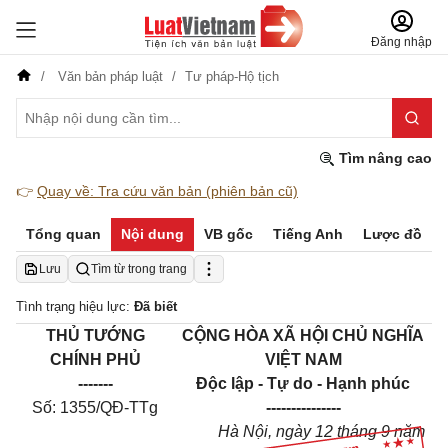
Đăng nhập
Văn bản pháp luật
Tư pháp-Hộ tịch
Tìm nâng cao
👉
Quay về: Tra cứu văn bản (phiên bản cũ)
Tổng quan
Nội dung
VB gốc
Tiếng Anh
Lược đồ
Lưu
Tìm từ trong trang
Tình trạng hiệu lực:
Đã biết
THỦ TƯỚNG
CỘNG HÒA XÃ HỘI CHỦ NGHĨA
CHÍNH PHỦ
VIỆT NAM
-------
Độc lập - Tự do - Hạnh phúc
Số: 1355/QĐ-TTg
---------------
Hà Nội
, ngày
12
tháng
9
năm