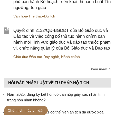
phủ ban hành Kế hoạch triển khai thi hành Luật Tín
ngưỡng, tôn giáo
Văn hóa-Thể thao-Du lịch
Quyết định 2132/QĐ-BGDĐT của Bộ Giáo dục và
Đào tạo về việc công bố thủ tục hành chính ban
hành mới lĩnh vực giáo dục và đào tạo thuộc phạm
vi, chức năng quản lý của Bộ Giáo dục và Đào tạo
Giáo dục-Đào tạo-Dạy nghề
,
Hành chính
Xem thêm
HỎI ĐÁP PHÁP LUẬT VỀ TƯ PHÁP-HỘ TỊCH
Năm 2025, đăng ký kết hôn có cần nộp giấy xác nhận tình
trạng hôn nhân không?
Chú thích màu chỉ dẫn
Phiếu lý lịch tư pháp số 1 có thể hiện án tích đã được xóa