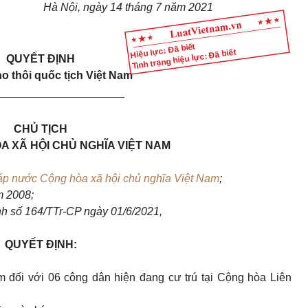
Hà Nội, ngày 14 tháng 7 năm 2021
Hiệu lực: Đã biết
Tình trạng hiệu lực: Đã biết
QUYẾT ĐỊNH
ho thôi quốc tịch Việt Nam
_____________________
CHỦ TỊCH
 XÃ HỘI CHỦ NGHĨA VIỆT NAM
áp nước Cộng hòa xã hội chủ nghĩa Việt Nam
;
 2008;
ình số 164/TTr-CP ngày 01/6/2021,
QUYẾT ĐỊNH:
m đối với 06 công dân hiện đang cư trú tại Cộng hòa Liên