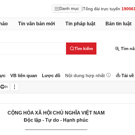
|
Danh mục
Tổng đài trực tuyến
19006
hảo
Tin văn bản mới
Tin pháp luật
Bản tin luật
Tìm kiếm
Tìm nâ
lực
VB liên quan
Lược đồ
Nội dung hợp nhất
Tải về
In
CỘNG HÒA XÃ HỘI CHỦ NGHĨA VIỆT NAM
Độc lập - Tự do - Hạnh phúc
_______________________