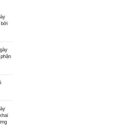
gày
 bởi
ngày
 phận
ủ
gày
khai
ường