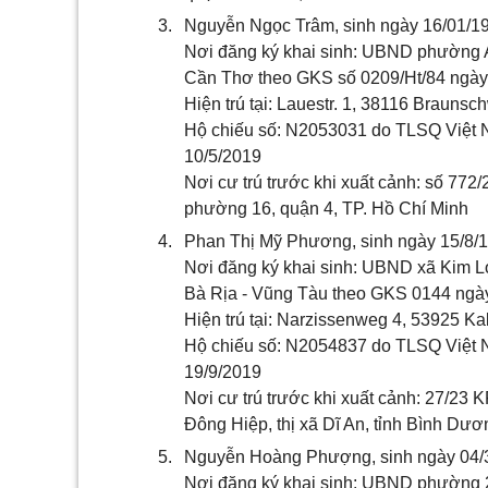
3.
Nguyễn Ngọc Trâm, sinh ngày 16/01/1
Nơi đăng ký khai sinh: UBND phường 
Cần Thơ theo GKS số 0209/Ht/84 ngày
Hiện trú tại: Lauestr. 1, 38116 Braunsc
Hộ chiếu số: N2053031 do TLSQ Việt N
10/5/2019
Nơi cư trú trước khi xuất cảnh: số 772
phường 16, quận 4, TP. Hồ Chí Minh
4.
Phan Thị Mỹ Phương, sinh ngày 15/8/1
Nơi đăng ký khai sinh: UBND xã Kim L
Bà Rịa - Vũng Tàu theo GKS 0144 ngà
Hiện trú tại: Narzissenweg 4, 53925 Kal
Hộ chiếu số: N2054837 do TLSQ Việt N
19/9/2019
Nơi cư trú trước khi xuất cảnh: 27/23
Đông Hiệp, thị xã Dĩ An, tỉnh Bình Dươ
5.
Nguyễn Hoàng Phượng, sinh ngày 04/3/
Nơi đăng ký khai sinh: UBND phường 2