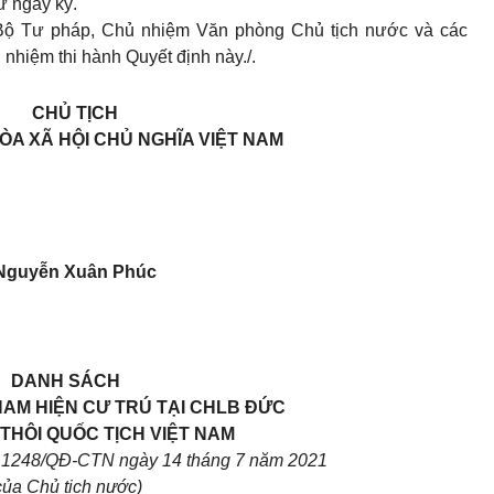
ừ ngày ký.
Bộ Tư pháp, Chủ nhiệm Văn phòng Chủ tịch nước và các
 nhiệm thi hành Quyết định này./.
CHỦ TỊCH
A XÃ HỘI CHỦ NGHĨA VIỆT NAM
Nguyễn Xuân Phúc
DANH SÁCH
NAM HIỆN CƯ TRÚ TẠI CHLB ĐỨC
THÔI QUỐC TỊCH VIỆT NAM
ố 1248/QĐ-CTN ngày 14 tháng 7 năm 2021
ủa Chủ tịch nước)