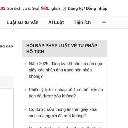
|
|
192
Gói dịch vụ & Giá
English
Đăng ký
/ Đăng nhập
Luật sư tư vấn
AI Luật
Tiện ích
HỎI ĐÁP PHÁP LUẬT VỀ TƯ PHÁP-
ng cao
HỘ TỊCH
Năm 2025, đăng ký kết hôn có cần nộp
giấy xác nhận tình trạng hôn nhân
không?
Phiếu lý lịch tư pháp số 1 có thể hiện án
tích đã được xóa không?
Có được sửa thông tin trên giấy khai
sinh của người đã mất không?