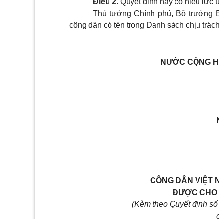
Điều 2.
Quyết định này có hiệu lực t
Thủ tướng Chính phủ, Bộ trưởng 
công dân có tên trong Danh sách chịu trách
NƯỚC CỘNG HÒ
CÔNG DÂN VIỆT 
ĐƯỢC CHO 
(Kèm theo Quyết định s
c