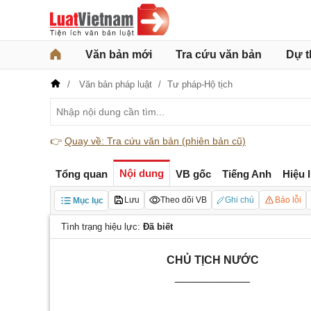
Văn bản mới
Tra cứu văn bản
Dự t
Văn bản pháp luật
Tư pháp-Hộ tịch
👉
Quay về: Tra cứu văn bản (phiên bản cũ)
Nội dung
Tổng quan
VB gốc
Tiếng Anh
Hiệu 
Lưu
Theo dõi VB
Ghi chú
Báo lỗi
Mục lục
Tình trạng hiệu lực:
Đã biết
CHỦ TỊCH NƯỚC
____________