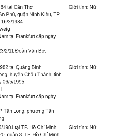
984 tại Cần Thơ
Giới tính: Nữ
An Phú, quận Ninh Kiều, TP
 16/3/1984
hweig
am tại Frankfurt cấp ngày
/23/2/11 Đoàn Văn Bơ,
982 tại Quảng Bình
Giới tính: Nữ
ong, huyện Châu Thành, tỉnh
y 06/5/1995
l
am tại Frankfurt cấp ngày
 KP Tân Long, phường Tân
ng
1981 tại TP. Hồ Chí Minh
Giới tính: Nữ
0, quận 3, TP. Hồ Chí Minh