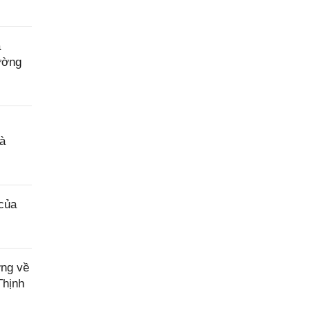
a
ường
à
của
ơng về
Thịnh