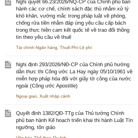
Nghị quyết 66.23/2026/NQ-CP của Chính phủ ban
hành các cơ chế, chính sách đặc thù nhằm xử lý
khó khăn, vướng mắc trong pháp luật về phòng,
chống rửa tiền nhằm đáp ứng yêu cầu cấp bách
trong thực hiện cam kết quốc tế về trao đổi thông
tin theo yêu cầu về thuế
Tài chính-Ngân hàng
,
Thuế-Phí-Lệ phí
Nghị định 293/2026/NĐ-CP của Chính phủ hướng
dẫn thực thi Công ước La Hay ngày 05/10/1961 về
miễn hợp pháp hóa đối với giấy tờ công của nước
ngoài (Công ước Apostille)
Ngoại giao
,
Xuất nhập cảnh
Quyết định 1382/QĐ-TTg của Thủ tướng Chính
phủ ban hành Kế hoạch triển khai thi hành Luật Tín
ngưỡng, tôn giáo
Văn hóa-Thể thao-Du lịch