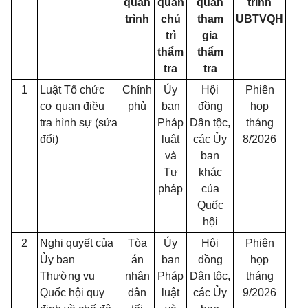
quan
quan
quan
trình
trình
chủ
tham
UBTVQH
trì
gia
thẩm
thẩm
tra
tra
1
Luật Tổ chức
Chính
Ủy
Hội
Phiên
cơ quan điều
phủ
ban
đồng
họp
tra hình sự (sửa
Pháp
Dân tộc,
tháng
đổi)
luật
các Ủy
8/2026
và
ban
Tư
khác
pháp
của
Quốc
hội
2
Nghị quyết của
Tòa
Ủy
Hội
Phiên
Ủy ban
án
ban
đồng
họp
Thường vụ
nhân
Pháp
Dân tộc,
tháng
Quốc hội quy
dân
luật
các Ủy
9/2026