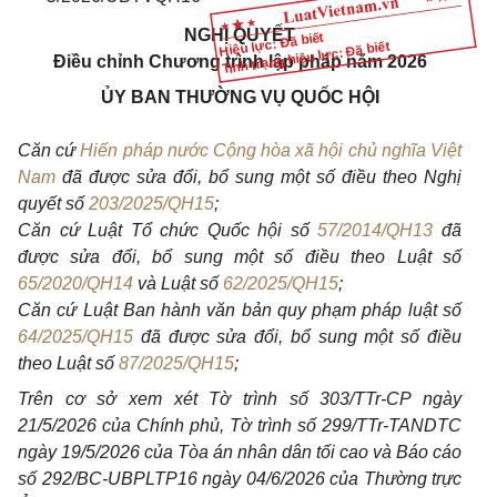
NGHỊ QUYẾT
Hiệu lực: Đã biết
Tình trạng hiệu lực: Đã biết
Điều chỉnh Chương trình lập pháp năm 2026
ỦY BAN THƯỜNG VỤ QUỐC HỘI
Căn cứ
Hiến pháp nước Cộng hòa xã hội chủ nghĩa Việt
Nam
đã được sửa đổi, bổ sung một số điều theo Nghị
quyết số
203/2025/QH15
;
Căn cứ Luật Tổ chức Quốc hội số
57/2014/QH13
đã
được sửa đổi, bổ sung một số điều theo Luật số
65/2020/QH14
và Luật số
62/2025/QH15
;
Căn cứ Luật Ban hành văn bản quy phạm pháp luật số
64/2025/QH15
đã được sửa đổi, bổ sung một số điều
theo Luật số
87/2025/QH15
;
Trên cơ sở xem xét Tờ trình số 303/TTr-CP ngày
21/5/2026 của Chính phủ, Tờ trình số 299/TTr-TANDTC
ngày 19/5/2026 của Tòa án nhân dân tối cao và Báo cáo
số 292/BC-UBPLTP16 ngày 04/6/2026 của Thường trực