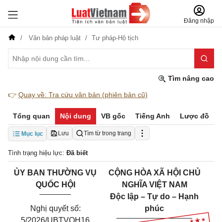
Đăng nhập
Văn bản pháp luật
Tư pháp-Hộ tịch
Tìm nâng cao
👉
Quay về: Tra cứu văn bản (phiên bản cũ)
Tổng quan
Nội dung
VB gốc
Tiếng Anh
Lược đồ
Lưu
Tìm từ trong trang
Mục lục
Tình trạng hiệu lực:
Đã biết
ỦY BAN THƯỜNG VỤ
CỘNG HÒA XÃ HỘI CHỦ
QUỐC HỘI
NGHĨA VIỆT NAM
_______
Độc lập – Tự do – Hạnh
Nghị quyết số:
phúc
_________________
5/2026/UBTVQH16