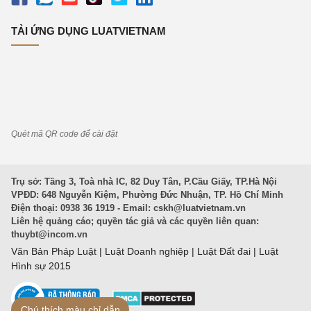
TẢI ỨNG DỤNG LUATVIETNAM
Quét mã QR code để cài đặt
Trụ sở: Tầng 3, Toà nhà IC, 82 Duy Tân, P.Cầu Giấy, TP.Hà Nội
VPĐD: 648 Nguyễn Kiệm, Phường Đức Nhuận, TP. Hồ Chí Minh
Điện thoại: 0938 36 1919 - Email:
cskh@luatvietnam.vn
Liên hệ quảng cáo; quyền tác giả và các quyền liên quan:
thuybt@incom.vn
Văn Bản Pháp Luật
|
Luật Doanh nghiệp
|
Luật Đất đai
|
Luật
Hình sự 2015
Chú thích màu chỉ dẫn