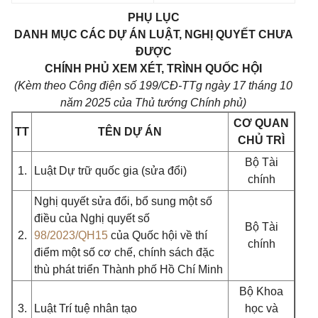
PHỤ LỤC
DANH MỤC CÁC DỰ ÁN LUẬT, NGHỊ QUYẾT CHƯA
ĐƯỢC
CHÍNH PHỦ XEM XÉT, TRÌNH QUỐC HỘI
(Kèm theo Công điện số 199/CĐ-TTg ngày 17 tháng 10
năm 2025 của Thủ tướng Chính phủ)
CƠ QUAN
TT
TÊN DỰ ÁN
CHỦ TRÌ
Bộ Tài
1.
Luật Dự trữ quốc gia (sửa đổi)
chính
Nghị quyết sửa đổi, bổ sung một số
điều của Nghị quyết số
Bộ Tài
2.
98/2023/QH15
của Quốc hội về thí
chính
điểm một số cơ chế, chính sách đặc
thù phát triển Thành phố Hồ Chí Minh
Bộ Khoa
3.
Luật Trí tuệ nhân tạo
học và