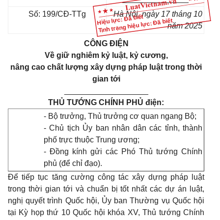
Số: 199/CĐ-TTg
Hà Nội, ngày 17 tháng 10
Hiệu lực: Đã biết
Tình trạng hiệu lực: Đã biết
năm 2025
CÔNG ĐIỆN
Về giữ nghiêm kỷ luật, kỷ cương,
nâng cao chất lượng xây dựng pháp luật trong thời
gian tới
___________________
THỦ TƯỚNG CHÍNH PHỦ điện:
- Bộ trưởng, Thủ trưởng cơ quan ngang Bộ;
- Chủ tịch Ủy ban nhân dân các tỉnh, thành
phố trực thuộc Trung ương;
- Đồng kính gửi các Phó Thủ tướng Chính
phủ (để chỉ đạo).
Để tiếp tục tăng cường công tác xây dựng pháp luật
trong thời gian tới và chuẩn bị tốt nhất các dự án luật,
nghị quyết trình Quốc hội, Ủy ban Thường vụ Quốc hội
tại Kỳ họp thứ 10 Quốc hội khóa XV, Thủ tướng Chính