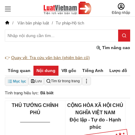
Đăng nhập
Văn bản pháp luật
Tư pháp-Hộ tịch
Tìm nâng cao
👉
Quay về: Tra cứu văn bản (phiên bản cũ)
Tổng quan
Nội dung
VB gốc
Tiếng Anh
Lược đồ
Lưu
Tìm từ trong trang
Mục lục
Tình trạng hiệu lực:
Đã biết
THỦ TƯỚNG CHÍNH
CỘNG HÒA XÃ HỘI CHỦ
PHỦ
NGHĨA VIỆT NAM
___________
Độc lập - Tự do - Hạnh
phúc
_______________