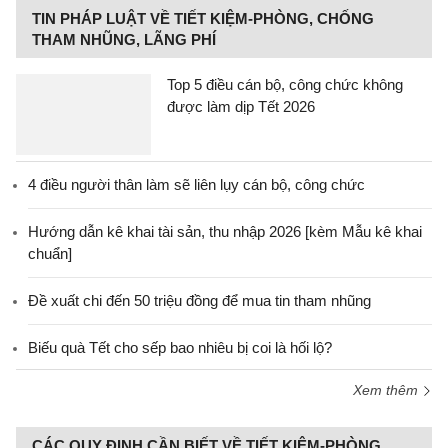
TIN PHÁP LUẬT VỀ TIẾT KIỆM-PHÒNG, CHỐNG
THAM NHŨNG, LÃNG PHÍ
Top 5 điều cán bộ, công chức không
được làm dịp Tết 2026
4 điều người thân làm sẽ liên lụy cán bộ, công chức
Hướng dẫn kê khai tài sản, thu nhập 2026 [kèm Mẫu kê khai
chuẩn]
Đề xuất chi đến 50 triệu đồng để mua tin tham nhũng
Biếu quà Tết cho sếp bao nhiêu bị coi là hối lộ?
Xem thêm
CÁC QUY ĐỊNH CẦN BIẾT VỀ TIẾT KIỆM-PHÒNG,