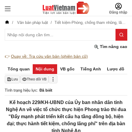
Đăng nhập
Văn bản pháp luật
Tiết kiệm-Phòng, chống tham nhũng, lãng phí
Tìm nâng cao
👉
Quay về: Tra cứu văn bản (phiên bản cũ)
Tổng quan
Nội dung
VB gốc
Tiếng Anh
Lược đồ
Lưu
Theo dõi VB
Tình trạng hiệu lực:
Đã biết
Kế hoạch 229/KH-UBND của Ủy ban nhân dân tỉnh
Nghệ An về việc tổ chức thực hiện Phong trào thi đua
"Đẩy mạnh phát triển kết cấu hạ tầng đồng bộ, hiện
đại; thực hành tiết kiệm, chống lãng phí" trên địa bàn
tỉnh Nghệ An