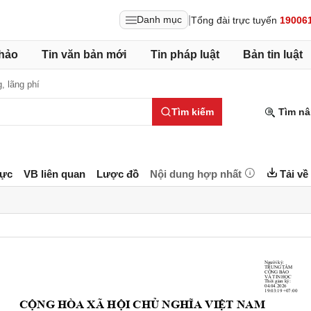
|
Danh mục
Tổng đài trực tuyến
19006
hảo
Tin văn bản mới
Tin pháp luật
Bản tin luật
, lãng phí
Tìm kiếm
Tìm nâ
lực
VB liên quan
Lược đồ
Nội dung hợp nhất
Tải về
Người ký:
TRUNG TÂM
CÔNG BÁO
VÀ TIN HỌC
Thời gian ký:
04.04.2026
19:03:19 +07:00
C
NG HÒA XÃ H
I CH
T NAM
Ộ
Ộ
Ủ
NG
HĨA VIỆ