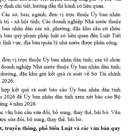
nh c
hi 
ti
ng 
d
n 
thi 
hành
 có
 li
ên 
qua
n. 
y
 đị
ế
t, 
hư
ớ
ẫ
 
Các 
s
, 
ban, 
ngành
tr
c 
thu
c 
y 
ban
nhân 
ở
, 
đơn 
vị
ự
ộ
Ủ
h 
tr
- 
x
ã 
h
i
t
nh; 
Các 
doanh 
n
ghi
c 
thu
c 
ị
ộ
ỉ
ệp 
Nhà 
nướ
ộ
 
ban 
nhân 
dân
ch
c 
các 
xã, 
phường, 
đ
ặc 
khu 
căn 
c
ứ
ứ
n 
quy 
ph
m 
pháp 
lu
n 
Lu
t 
Ti
t 
n 
bả
ạ
ật 
có 
liên 
quan 
đế
ậ
ế
a bàn qu
c phân công. 
c lĩnh 
vực, đị
ản lý nhà 
nước đượ
:
tr
c 
thu
c 
y 
ban
nhân 
dân 
t
nh
; 
các 
t
ch
c 
, 
đơn 
vị
ự
ộ
Ủ
ỉ
ổ
ứ
 
doanh 
nghi
c 
thu
c 
y 
ban 
nhân 
dân 
t
nh;
ệp 
Nhà 
nướ
ộ
Ủ
ỉ
c 
khu 
g
i 
k
t 
qu
rà 
soát
v
S
Tài 
chính 
ph
ường, 
đặ
ử
ế
ả
ề
ở
m
 2026;
 
h
p
k
t 
qu
rà 
soát 
báo 
cáo 
y 
ban 
nhân 
dân 
t
nh 
ợ
ế
ả
Ủ
ỉ
y 
ban 
nhân 
dân 
t
nh 
xem 
xét 
báo 
cáo 
B
m
2
026 
đ
ể
Ủ
ỉ
ộ
háng 4 năm
 20
26.
n 
c
n 
s
i, 
b
sung, 
thay 
th
, 
bãi 
b
ục 
văn 
bả
ầ
ửa 
đổ
ổ
ế
ỏ
. 
Văn 
c s
i, b
 sun
g, thay th
, bãi b
. 
ượ
ửa đổ
ổ
ế
ỏ
t, 
truy
n 
thông, 
ph
bi
n 
Lu
n 
quy 
ệ
ề
ổ
ế
ật 
và
các 
văn 
bả