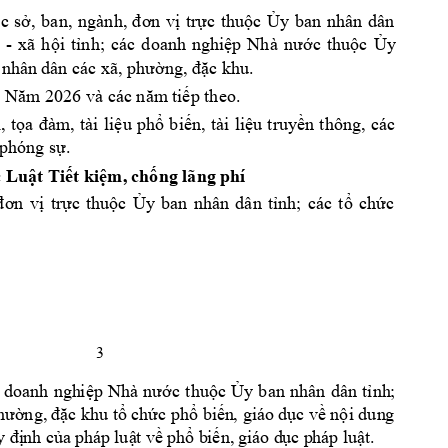
c 
s
, 
ban, 
ng
ành
tr
c 
thu
c 
y 
ban 
nhân 
dân 
ở
, 
đơn 
v
ị
ự
ộ
Ủ
- 
xã 
h
i 
t
nh; 
các 
doanh 
nghi
c 
thu
c 
y 
ộ
ỉ
ệp 
Nhà 
nư
ớ
ộ
Ủ
 nhân 
dân 
c khu. 
các xã, phường, đặ
p theo. 
: N
ăm 2026 và các năm
 tiế
, 
t
u 
ph
bi
n, 
tài 
li
u
tru
y
n 
thông, 
các 
ị
ọa 
đàm, 
tài 
li
ệ
ổ
ế
ệ
ề
 phóng s
. 
ự
c 
Lu
t Ti
t ki
m, 
ch
ng lãng phí
ậ
ế
ệ
ố
tr
c 
thu
c 
y 
ban 
nhân 
dân 
t
nh
; 
các
t
ch
c 
đơn 
vị
ự
ộ
Ủ
ỉ
ổ
ứ
3 
doan
h 
ngh
i
c 
thu
c 
y
ban 
nhân 
dân 
t
nh
; 
ệp
Nhà 
nướ
ộ
Ủ
ỉ
c khu t
ch
c ph
bi
n
, giá
o d
c
 v
 n
i dun
g 
phư
ờng,
 đặ
ổ
ứ
ổ
ế
ụ
ề
ộ
nh c
a 
pháp 
lu
t v
ph
bi
n,
 giá
o d
c p
háp l
u
t.
y
 đị
ủ
ậ
ề
ổ
ế
ụ
ậ