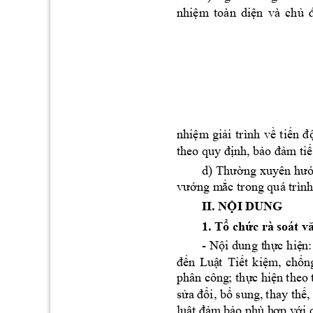
nhi
m 
to
àn 
di
n 
và 
ch
ệ
ệ
ủ
nhi
m 
gi
i 
trình 
v
ti
ệ
ả
ề
ến 
đ
nh, 
b
m ti
theo quy đị
ảo đả
ế
d) 
Thường xuyên 
hư
ng m
c trong quá trình
vư
ớ
ắ
II. N
I DUNG 
Ộ
1. T
ch
ổ
ức rà 
soát v
- 
N
i 
dung 
th
c 
hi
ộ
ự
ệ
n:
n 
Lu
t 
Ti
t 
ki
m
, 
ch
n
đế
ậ
ế
ệ
ố
phâ
n công
; th
c
hi
n theo 
ự
ệ
s
i, b
 sung,
 thay th
,
ửa
 đổ
ổ
ế
lu
m
 b
o phù h
p v
ật đ
ả
ả
ợ
ới 