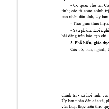
- 
trì: 
Cá
Cơ 
quan 
chủ
t
nh
; 
các 
t
ch
c 
chính 
tr
ỉ
ổ
ứ
ị
ban nhân dân t
nh
, 
y ban
ỉ
Ủ
- 
Th
i gian th
c hi
ờ
ự
ện
- 
S
n 
ph
m: 
H
i 
ng
h
ả
ẩ
ộ
p chí,
bài đăng trê
n báo, tạ
3. Ph
bi
n, giáo d
ổ
ế
ụ
Các
s
,
ban, 
ngành
ở
,
chín
h 
tr
- 
xã 
h
i
t
nh
; 
các
ị
ộ
ỉ
y ba
n nhân dâ
n 
Ủ
các xã
, 
c
a
 L
u
t 
th
c
 h
i
ủ
ậ
ự
ện 
the
o qu