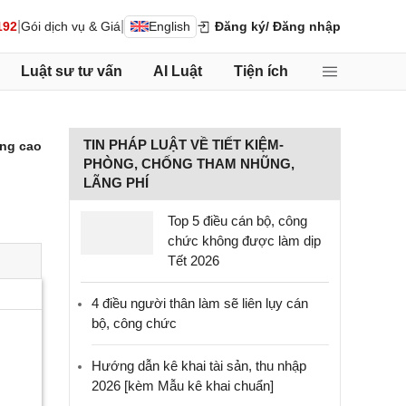
|
|
192
Gói dịch vụ & Giá
English
Đăng ký
/ Đăng nhập
Luật sư tư vấn
AI Luật
Tiện ích
TIN PHÁP LUẬT VỀ TIẾT KIỆM-
ng cao
PHÒNG, CHỐNG THAM NHŨNG,
LÃNG PHÍ
Top 5 điều cán bộ, công
chức không được làm dịp
Tết 2026
4 điều người thân làm sẽ liên lụy cán
bộ, công chức
Hướng dẫn kê khai tài sản, thu nhập
2026 [kèm Mẫu kê khai chuẩn]