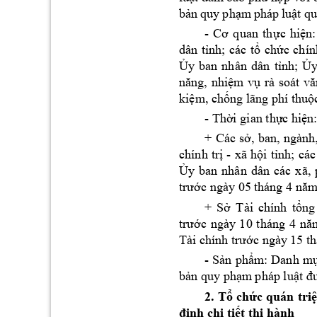
b
n 
quy
 ph
m
 phá
p lu
ả
ạ
ật 
qu
- 
c 
hi
n:
Cơ 
quan 
th
ự
ệ
dân 
t
nh
; 
các 
t
ch
c 
chín
ỉ
ổ
ứ
y 
b
an 
nh
ân 
dân 
t
nh; 
y
Ủ
ỉ
Ủ
m
v
năng, 
nhiệ
ụ
rà 
soát 
vă
ki
m, 
ch
ng lãng phí thu
ệ
ố
ộ
- 
Th
i gian th
c hi
n
ờ
ự
ệ
+ 
Các 
s
, 
ban, 
ngành
ở
chính 
tr
- 
xã 
h
i
t
nh; 
các
ị
ộ
ỉ
y 
b
an 
nhân 
dân 
Ủ
các 
x
ã, 
c ngày 
05
trướ
tháng 4 nă
+ 
S
Tài 
chính 
t
ng
ở
ổ
trước 
ngày 
1
0 
tháng 
4 
nă
c ngày
Tài chính trướ
15 t
- 
S
n 
ph
m: 
Danh 
m
ả
ẩ
b
n quy ph
m
 pháp lu
ả
ạ
ật đ
2. 
T
ch
c 
quán 
tri
ổ
ứ
nh chi ti
t thi h
ành 
đị
ế