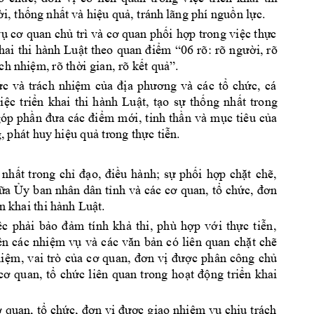
i, th
ng nh
t 
và hi
u qu
, tránh 
lãng phí ngu
n l
c.
ờ
ố
ấ
ệ
ả
ồ
ự
v
i 
h
p trong vi
c th
c 
ụ
cơ quan chủ
trì và cơ quan phố
ợ
ệ
ự
hai 
thi 
hành 
Lu
i, 
rõ 
ật 
theo 
quan 
đi
ểm 
“06 
rõ: 
rõ 
ngư
ờ
ách n
hi
m, 
rõ th
i gian, rõ k
t qu
ệ
ờ
ế
ả
”.
c 
và 
trách
nhi
m 
c
c 
t
ch
c, 
cá 
ứ
ệ
ủa 
địa 
phương 
và 
cá
ổ
ứ
i
c 
tri
n 
khai 
thi 
hành 
Lu
t, 
t
o 
s
th
ng 
nh
t 
trong 
ệ
ể
ậ
ạ
ự
ố
ấ
óp 
ph
m 
m
i, 
tinh 
th
n 
và 
m
c 
tiêu 
c
a 
ần 
đưa 
các 
đi
ể
ớ
ầ
ụ
ủ
, 
phát huy hi
u qu
 tr
ong th
c ti
n.
ệ
ả
ự
ễ
 
nh
t 
trong 
ch
u 
hành; 
s
ph
i 
h
p 
ch
t 
ch
, 
ấ
ỉ
đ
ạo, 
điề
ự
ố
ợ
ặ
ẽ
a 
y 
ban 
nhân 
dân 
t
ch
ữ
Ủ
ỉnh 
và 
các 
cơ 
quan, 
t
ổ
ức, 
đơn 
n khai thi h
ành Lu
t.
ậ
c
p
h
i
b
m 
t
ính
kh
t
hi
, 
ph
ù 
h
p
v
i
t
h
c 
ti
n,
ệ
ả
ảo
đ
ả
ả
ợ
ớ
ự
ễ
n
các 
nhi
m 
v
n 
có
liê
n 
q
uan 
ch
t 
ch
ệ
ệ
ụ
và
c
ác 
v
ăn
b
ả
ặ
ẽ
i
m, 
v
ai
trò
c
c 
ph
ân 
cô
ng 
ch
ệ
ủa 
c
ơ 
qu
an,
đơn
v
ị
đư
ợ
ủ
ch
c 
l
iên
quan
t
rong
ho
n
g 
t
ri
n
k
hai 
cơ
qu
an
, 
t
ổ
ứ
ạt
đ
ộ
ể
ch
c 
giao 
nhi
m v
ch
u 
trách 
ơ 
quan, 
t
ổ
ức, 
đơn 
vị
đư
ợ
ệ
ụ
ị