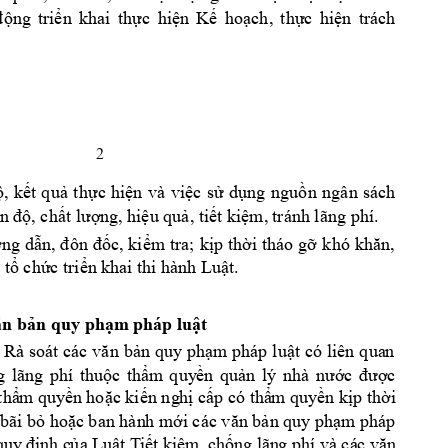
ng 
tri
n 
khai 
th
c 
hi
n 
K
ho
ch, 
th
c 
hi
n 
trách 
độ
ể
ự
ệ
ế
ạ
ự
ệ
2 
, 
k
t 
qu
th
c 
hi
n 
và 
vi
c 
s
d
ng 
ngu
n 
ngân 
sách 
ộ
ế
ả
ự
ệ
ệ
ử
ụ
ồ
n 
, ch
ng, 
hi
u qu
, ti
t ki
m, 
tránh lãng phí. 
độ
ất lượ
ệ
ả
ế
ệ
ng 
d
c, 
ki
m tra; 
k
p th
i
 tháo 
g
ớ
ẫn, đôn 
đố
ể
ị
ờ
ỡ
khó 
khăn,
 t
ch
c tri
n 
khai thi hành L
u
t.
ổ
ứ
ể
ậ
n quy ph
m
 pháp lu
t 
ăn bả
ạ
ậ
n 
quy
ph
m
pháp 
lu
t
có 
liên 
qua
n 
 
Rà 
soát 
các 
văn 
bả
ạ
ậ
g 
lãng 
phí 
th
u
c 
th
m
quy
n 
qu
c 
ộ
ẩ
ề
ản 
lý 
nhà 
nướ
c 
đượ
th
m
 quy
n ho
c ki
n ng
h
 c
p có
th
m quy
n
k
p th
i 
ẩ
ề
ặ
ế
ị
ấ
ẩ
ề
ị
ờ
 bãi b
ho
c ban hàn
h 
m
n quy ph
m
 pháp 
ỏ
ặ
ới các văn bả
ạ
nh c
a L
u
t T
i
t ki
m,
 ch
quy
 đị
ủ
ậ
ế
ệ
ống
 lãn
g phí v
à cá
c văn