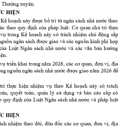
ng xuyên. 
: T
hườ
C HI
N 
Ự
Ệ
 K
ho
c b
 trí 
t
c theo 
ế
ạch n
ày đượ
ố
ừ
ngân 
sách nhà 
nướ
nh 
c
a 
pháp 
lu
ch
trì 
th
c 
ác 
theo 
quy 
đị
ủ
ật. 
Cơ 
q
uan
ủ
ự
v
trong 
K
ho
ch
này 
có 
trách 
nhi
m 
ch
ng 
s
p 
ụ
ế
ạ
ệ
ủ
độ
ắ
ngu
n 
c 
giao 
và 
các 
ngu
n 
kinh phí
 h
p 
ồ
ngân 
sách đượ
ồ
ợ
c
a 
Lu
ng 
ủ
ật 
Ngân 
sách 
nhà 
nướ
c 
v
à 
các 
văn 
bản
h
ướ
i
n.
ệ
v
 tri
a 
ụ
ển khai trong năm
 2026
, các cơ quan, đơn vị
, đị
rong ngu
ồn ngâ
n sách nhà nước được giao năm 2026 để
trì 
th
c 
hi
n 
nhi
m 
v
theo 
K
ho
ch 
này 
có 
trách 
ự
ệ
ệ
ụ
ế
ạ
oán, 
quy
t 
toán, 
qu
n 
lý 
s
d
ng 
và 
báo 
cáo 
c
p 
có 
ế
ả
ử
ụ
ấ
nh 
c
a 
Lu
t 
c 
và 
pháp 
lu
t 
o 
quy 
đ
ị
ủ
ậ
Ngân 
sách 
nhà 
nư
ớ
ậ
C HI
N 
Ự
Ệ
ách 
nhi
c 
các 
a 
ệm 
theo 
dõi, 
đôn 
đ
ố
cơ 
quan, 
đơn 
vị, 
đị