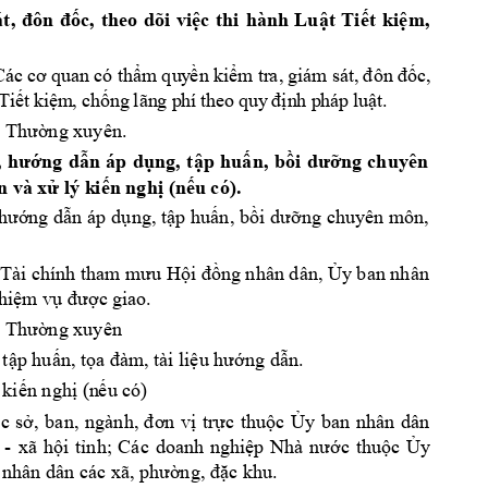
c, 
theo 
dõi 
vi
c 
thi 
hành 
Lu
t 
Ti
t 
ki
m, 
át, 
đôn 
đố
ệ
ậ
ế
ệ
m
qu
y
n ki
c
,
C
ác
cơ
 qua
n có
thẩ
ề
ểm
tr
a,
giá
m
sá
t,
đôn
đố
T
i
t 
ki
m
, 
ch
n
h p
háp
 lu
t.
ế
ệ
ốn
g 
lãn
g p
hí 
the
o q
uy
đị
ậ
ng xuyên. 
: T
hườ
ng 
d
n 
áp 
d
ng, 
t
p 
hu
n, 
b
ng 
chuyên 
 
hướ
ẫ
ụ
ậ
ấ
ồi 
dưỡ
n và x
 lý k
i
n ngh
(n
u có).
ử
ế
ị
ế
ng d
n
 áp d
ng, t
p 
hu
n, 
b
ng 
chuyên môn, 
 hướ
ẫ
ụ
ậ
ấ
ồi dưỡ
 Tài chính 
ng nhân dân
, 
y ban nhân 
tham mưu Hội đồ
Ủ
m v
c 
giao. 
hiệ
ụ
đư
ợ
ng xuyên 
: T
hườ
 t
p hu
n, t
ng d
n.
ậ
ấ
ọa đàm
, tài liệu hướ
ẫ
 ki
n ngh
(n
u có) 
ế
ị
ế
c 
s
, 
ban, 
ng
ành
tr
c 
thu
c 
y 
ban 
nhân 
dân 
ở
, 
đơn 
v
ị
ự
ộ
Ủ
- 
xã 
h
i 
t
nh; 
Các 
doanh 
nghi
c 
thu
c 
y 
ộ
ỉ
ệp 
Nhà 
nướ
ộ
Ủ
 nhân dân 
c khu. 
các xã, phườ
ng, đặ