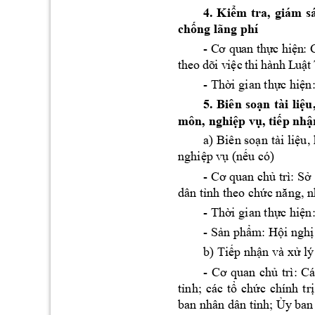
4. 
Ki
m 
tra, 
giám 
ể
s
ch
ng lãng phí 
ố
- 
c
hi
C
ơ qu
an
 thự
ện
: 
th
eo
 dõ
i v
i
c
 t
hi
 h
àn
h 
L
u
t 
ệ
ậ
- 
Th
i gian th
c hi
ờ
ự
ện
5. 
Biên 
so
n 
tài 
li
ạ
ệu,
môn, nghi
p v
, ti
p
 nh
ệ
ụ
ế
ậ
a)
 Bi
ên so
n 
tài li
ạ
ệu,
nghi
p v
(n
u c
ó) 
ệ
ụ
ế
- 
 trì: S
Cơ quan chủ
ở
dân t
nh theo c
h
ỉ
ức năng, n
- 
Th
i gian th
c hi
ờ
ự
ện
- S
n ph
m: H
i ng
h
ả
ẩ
ộ
ị
b)
Ti
p nh
n và x
 l
ý
ế
ậ
ử
- 
trì: 
Cá
Cơ 
quan 
chủ
t
nh
; 
các 
t
ch
c 
chính 
t
r
ỉ
ổ
ứ
ị
ban nhân dân t
nh; 
y ban
ỉ
Ủ