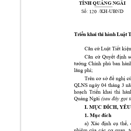
T
NH 
QU
NG NGÃI 
Ỉ
Ả
S
:
/KH-UB
ND 
120
ố
T
ri
ể
n
k
h
a
i
th
i
h
à
n
h
 L
u
ậ
t 
Lu
t Ti
t ki
Căn cứ
ậ
ế
ệ
Quy
nh 
s
Căn 
cứ
ết 
đị
ng 
Chính 
ph
ban 
hàn
tư
ớ
ủ
lãng phí;  
ngh
c
Trên 
cơ 
sở
đ
ề
ị
QLNS 
n
gày 
04 
tháng 
3
n
ho
ch
Tri
n 
khai 
thi 
hàn
ạ
ể
Qu
ng Ngãi 
i t
ả
(sau đây gọ
I. M
ỤC Đ
ÍCH, YÊU
1. M
ục đích
nh 
c
th
a) 
Xác 
đị
ụ
ể, 
nhi
m 
c
ệ
ủa 
các 
cơ 
quan, 
t