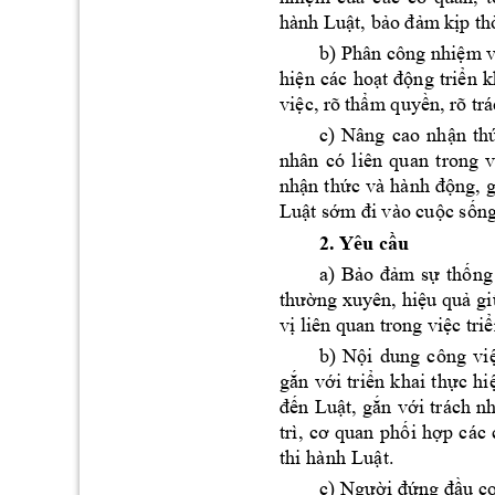
hành Lu
t, b
m
 k
p th
ậ
ảo đả
ị
b) Phân công nhi
m 
ệ
hi
n 
các 
ho
ng 
tri
n 
k
ệ
ạt 
độ
ể
vi
c, rõ 
th
m quy
n, rõ tr
ệ
ẩ
ề
c) 
Nâng 
cao 
nh
n 
th
ậ
nhân 
có 
l
iên 
quan 
t
rong 
v
nh
n 
th
ng, 
g
ậ
ức 
và 
h
ành 
đ
ộ
Lu
t s
c s
ng
ậ
ớm đi vào cuộ
ố
2. Yêu c
u 
ầ
a) 
B
m 
s
th
ng
ảo 
đả
ự
ố
n
g 
xuyên, 
hi
u 
qu
gi
thư
ờ
ệ
ả
v
 liên quan 
trong vi
c tri
ị
ệ
ể
b) 
N
i
d
ung 
c
ông
vi
ộ
g
n 
v
i 
t
ri
n 
kha
i 
t
h
c 
h
i
ắ
ớ
ể
ự
n
Lu
t,
 g
n
v
i 
trác
h 
nh
đế
ậ
ắ
ớ
i 
h
trì
, 
cơ
qu
an 
ph
ố
ợp 
c
ác 
thi
 hà
nh 
Lu
t. 
ậ
c) 
Người 
đ
ứng đầu 
c