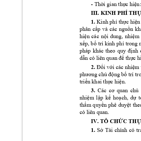
- 
Th
i gian th
c hi
ờ
ự
ện
III. KINH PH
Í TH
1.
 Kinh phí 
th
c 
hi
n
ự
ệ
phân 
c
p 
và 
các 
ngu
ấ
ồn 
kh
hi
n 
các 
n
i 
dung, 
nhi
m 
ệ
ộ
ệ
x
p, b
trí kinh 
phí 
trong 
ế
ố
nh 
pháp 
khác 
theo 
quy 
đ
ị
d
th
c h
ẫn có liên 
quan để
ự
2.
i v
i các nhi
m
Đố
ớ
ệ
ng b
 trí t
phương chủ
độ
ố
tri
n khai th
c hi
n.
ể
ự
ệ
3.
Các 
cơ 
quan 
ch
ủ
nhi
m 
l
p 
k
ho
ch, 
d
t
ệ
ậ
ế
ạ
ự
th
m qu
y
n 
phê 
duy
ẩ
ề
ệt 
the
có liên quan.
IV. T
CH
C TH
Ổ
Ứ
1.
S
Tài 
chính 
có 
tr
ở