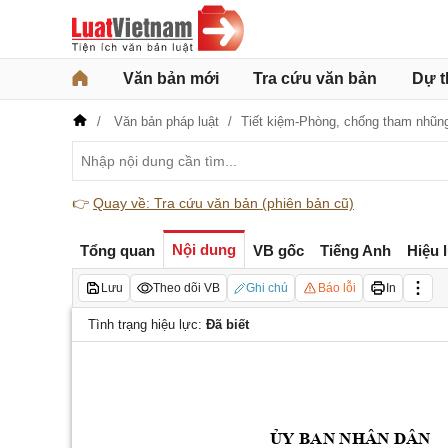
Văn bản mới
Tra cứu văn bản
Dự t
Văn bản pháp luật
Tiết kiệm-Phòng, chống tham nhũng
👉
Quay về: Tra cứu văn bản (phiên bản cũ)
Nội dung
Tổng quan
VB gốc
Tiếng Anh
Hiệu 
Lưu
Theo dõi VB
Ghi chú
Báo lỗi
In
Tình trạng hiệu lực:
Đã biết
Y BAN NHÂN DÂN
Ủ