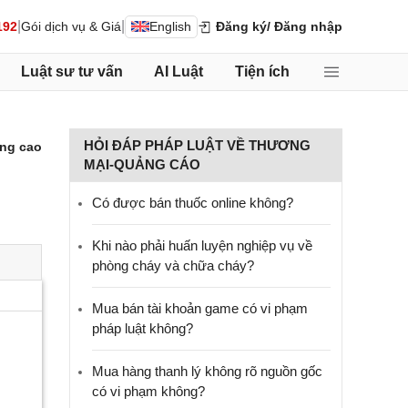
|
|
192
Gói dịch vụ & Giá
English
Đăng ký
/ Đăng nhập
Luật sư tư vấn
AI Luật
Tiện ích
HỎI ĐÁP PHÁP LUẬT VỀ THƯƠNG
ng cao
MẠI-QUẢNG CÁO
Có được bán thuốc online không?
Khi nào phải huấn luyện nghiệp vụ về
phòng cháy và chữa cháy?
Mua bán tài khoản game có vi phạm
pháp luật không?
Mua hàng thanh lý không rõ nguồn gốc
có vi phạm không?