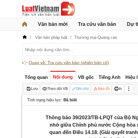
Văn bản mới
Tra cứu văn bản
Dự t
Văn bản pháp luật
Thương mại-Quảng cáo
👉
Quay về: Tra cứu văn bản (phiên bản cũ)
Nội dung
Tổng quan
VB gốc
Tiếng Anh
Hiệu 
Lưu
Theo dõi VB
Ghi chú
Báo lỗi
In
Tình trạng hiệu lực:
Đã biết
Thông báo 39/2023/TB-LPQT của Bộ Ngoạ
nhớ giữa Chính phủ nước Cộng hòa xã 
quan đến Điều 14.18. (Giải quyết tra