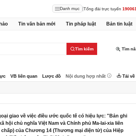
|
Danh mục
Tổng đài trực tuyến
19006
hảo
Tin văn bản mới
Tin pháp luật
Bản tin luật
Tìm kiếm
Tìm nâ
lực
VB liên quan
Lược đồ
Nội dung hợp nhất
Tải về
i giao về việc điều ước quốc tế có hiệu lực: "Bản ghi
hội chủ nghĩa Việt Nam và Chính phủ Ma-lai-xia liên
nh chấp) của Chương 14 (Thương mại điện tử) của Hiệp