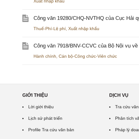
Xuất nhập khẩu
Công văn 19280/CHQ-NVTHQ của Cục Hải quan 
Thuế-Phí-Lệ phí
,
Xuất nhập khẩu
Công văn 7918/BNV-CCVC của Bộ Nội vụ về v
Hành chính
,
Cán bộ-Công chức-Viên chức
GIỚI THIỆU
DỊCH VỤ
Lời giới thiệu
Tra cứu văn
Lịch sử phát triển
Phân tích v
Profile Tra cứu văn bản
Pháp lý doa