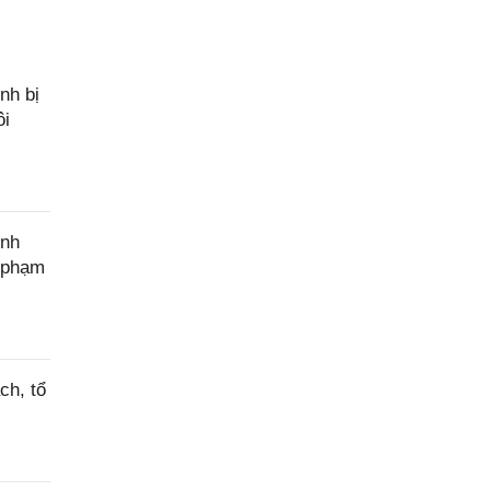
nh bị
ôi
ính
c phạm
ch, tổ