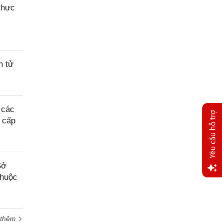
thực
n tử
 các
a cấp
Sở
thuộc
Yêu
cầu
hỗ trợ
 thêm