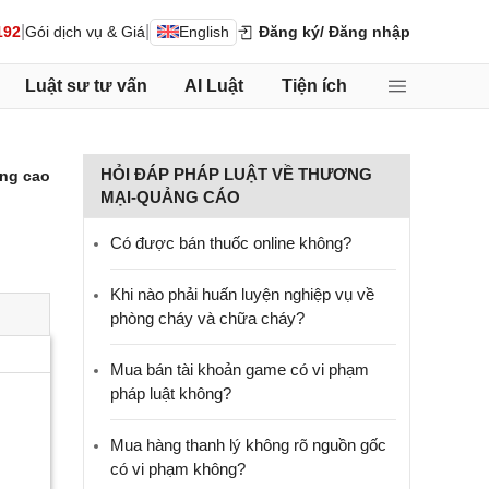
|
|
192
Gói dịch vụ & Giá
English
Đăng ký
/ Đăng nhập
Luật sư tư vấn
AI Luật
Tiện ích
HỎI ĐÁP PHÁP LUẬT VỀ THƯƠNG
ng cao
MẠI-QUẢNG CÁO
Có được bán thuốc online không?
Khi nào phải huấn luyện nghiệp vụ về
phòng cháy và chữa cháy?
Mua bán tài khoản game có vi phạm
pháp luật không?
Mua hàng thanh lý không rõ nguồn gốc
có vi phạm không?