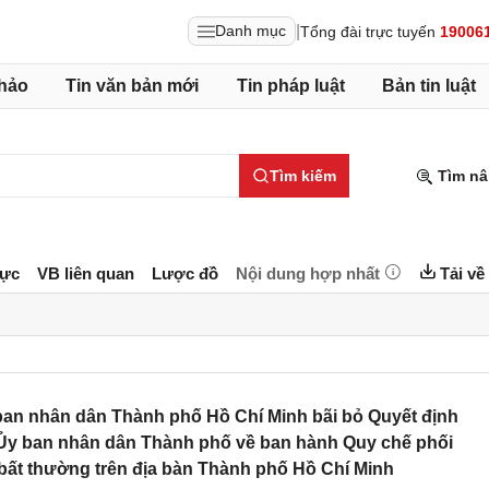
|
Danh mục
Tổng đài trực tuyến
19006
hảo
Tin văn bản mới
Tin pháp luật
Bản tin luật
Tìm kiếm
Tìm nâ
lực
VB liên quan
Lược đồ
Nội dung hợp nhất
Tải về
an nhân dân Thành phố Hồ Chí Minh bãi bỏ Quyết định
Ủy ban nhân dân Thành phố về ban hành Quy chế phối
 bất thường trên địa bàn Thành phố Hồ Chí Minh