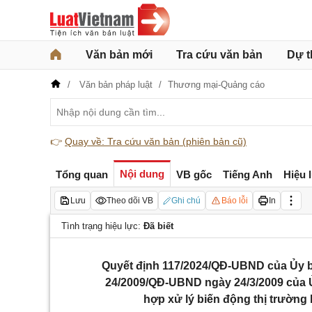
Văn bản mới
Tra cứu văn bản
Dự t
Văn bản pháp luật
Thương mại-Quảng cáo
👉
Quay về: Tra cứu văn bản (phiên bản cũ)
Nội dung
Tổng quan
VB gốc
Tiếng Anh
Hiệu 
Lưu
Theo dõi VB
Ghi chú
Báo lỗi
In
Tình trạng hiệu lực:
Đã biết
Quyết định 117/2024/QĐ-UBND của Ủy b
24/2009/QĐ-UBND ngày 24/3/2009 của 
hợp xử lý biến động thị trường