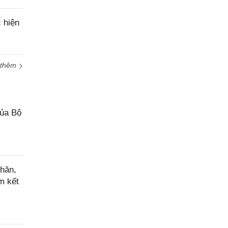
 hiện
 thêm
của Bộ
hăn,
m kết