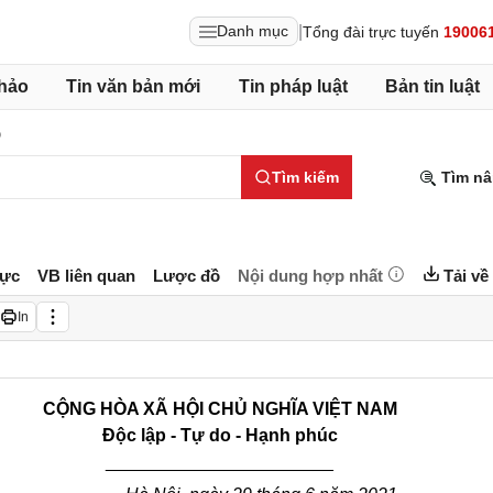
|
Danh mục
Tổng đài trực tuyến
19006
hảo
Tin văn bản mới
Tin pháp luật
Bản tin luật
o
Tìm kiếm
Tìm nâ
lực
VB liên quan
Lược đồ
Nội dung hợp nhất
Tải về
In
CỘNG HÒA XÃ HỘI CHỦ NGHĨA VIỆT NAM
Độc lập - Tự do - Hạnh phúc
_______________________