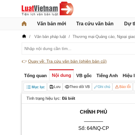
Văn bản mới
Tra cứu văn bản
Dự t
Văn bản pháp luật
Thương mại-Quảng cáo,
Ngoại gia
👉
Quay về: Tra cứu văn bản (phiên bản cũ)
Nội dung
Tổng quan
VB gốc
Tiếng Anh
Hiệu 
Lưu
Theo dõi VB
Ghi chú
Báo lỗi
Mục lục
Tình trạng hiệu lực:
Đã biết
CHÍNH PHỦ
_______
Số: 64/NQ-CP