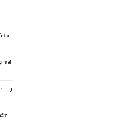
 tại
g mại
QĐ-TTg
thẩm