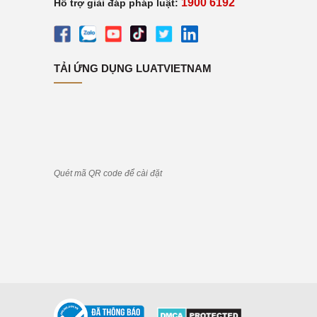
1900 6192
Hỗ trợ giải đáp pháp luật:
TẢI ỨNG DỤNG LUATVIETNAM
Quét mã QR code để cài đặt