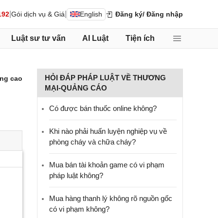
|
|
192
Gói dịch vụ & Giá
English
Đăng ký
/ Đăng nhập
Luật sư tư vấn
AI Luật
Tiện ích
HỎI ĐÁP PHÁP LUẬT VỀ THƯƠNG
ng cao
MẠI-QUẢNG CÁO
Có được bán thuốc online không?
Khi nào phải huấn luyện nghiệp vụ về
phòng cháy và chữa cháy?
Mua bán tài khoản game có vi phạm
pháp luật không?
Mua hàng thanh lý không rõ nguồn gốc
có vi phạm không?