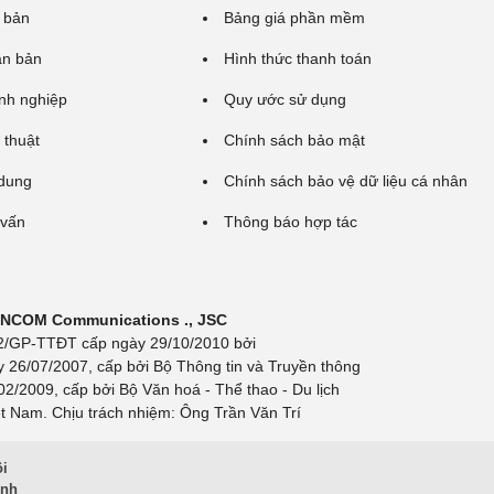
 bản
Bảng giá phần mềm
ăn bản
Hình thức thanh toán
nh nghiệp
Quy ước sử dụng
 thuật
Chính sách bảo mật
 dung
Chính sách bảo vệ dữ liệu cá nhân
 vấn
Thông báo hợp tác
 INCOM Communications ., JSC
 692/GP-TTĐT cấp ngày 29/10/2010 bởi
y 26/07/2007, cấp bởi Bộ Thông tin và Truyền thông
/2009, cấp bởi Bộ Văn hoá - Thể thao - Du lịch
t Nam. Chịu trách nhiệm: Ông Trần Văn Trí
ội
inh