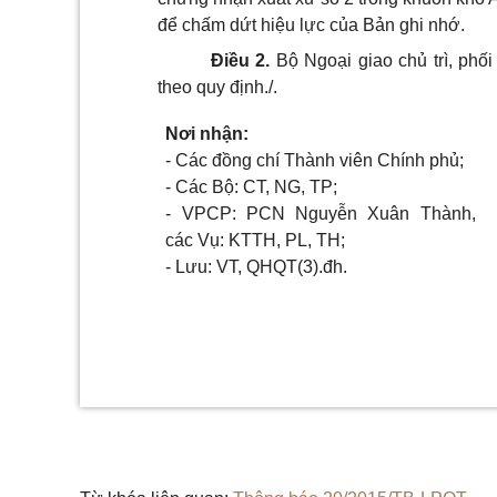
để chấm dứt hiệu lực của Bản ghi nhớ.
Điều 2.
Bộ Ngoại giao chủ trì, phố
theo quy định./.
Nơi nhận:
-
Các đồng chí Thành viên Chính phủ;
-
Các Bộ:
CT, NG, TP;
-
VPCP: PCN Nguyễn Xuân Thành,
các Vụ: KTTH,
PL, TH;
-
Lưu: VT, QHQT(3).đh.