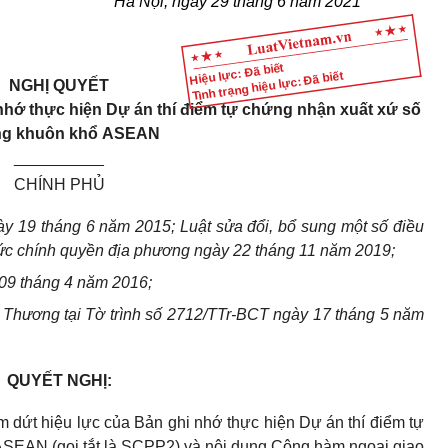
Hà Nội, ngày 29 tháng 6 năm 2021
Hiệu lực: Đã biết
Tình trạng hiệu lực: Đã biết
NGHỊ QUYẾT
nhớ thực hiện
Dự án thí điểm tự chứng nhận xuất xứ số
ng khuôn kh
ổ
ASEAN
__________
CHÍNH PHỦ
y 19 tháng 6 năm 2015; Luật sửa đổi, bổ sung một số điều
ức chính quyền địa phương ngày 22 tháng 11 năm 2019;
 09 tháng 4 năm 2016;
 Thương tại Tờ trình số 2712/TTr-BCT ngày 17 tháng 5 năm
QUYẾT NGHỊ:
 dứt hiệu lực của Bản ghi nhớ thực hiện Dự án thí điểm tự
ASEAN
(gọi tắt là SCPP2) và nội dung Công hàm ngoại giao