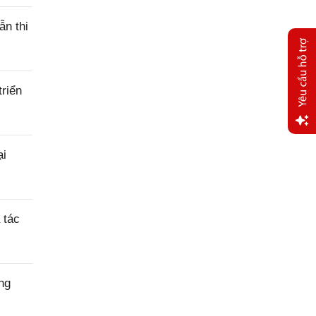
ẫn thi
riển
Yêu
ại
cầu
hỗ trợ
 tác
ng