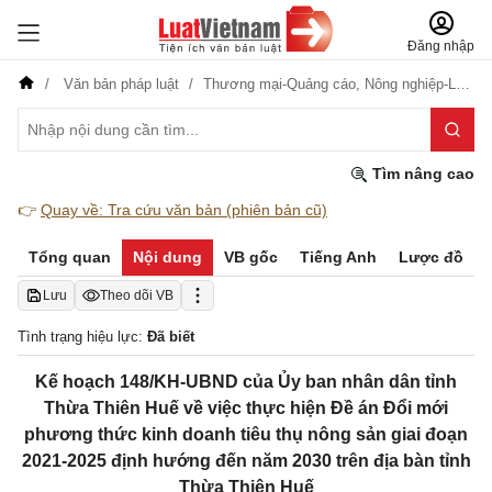
Đăng nhập
Văn bản pháp luật
Thương mại-Quảng cáo,
Nông nghiệp-Lâm nghiệp
Tìm nâng cao
👉
Quay về: Tra cứu văn bản (phiên bản cũ)
Tổng quan
Nội dung
VB gốc
Tiếng Anh
Lược đồ
Lưu
Theo dõi VB
Tình trạng hiệu lực:
Đã biết
Kế hoạch 148/KH-UBND của Ủy ban nhân dân tỉnh
Thừa Thiên Huế về việc thực hiện Đề án Đổi mới
phương thức kinh doanh tiêu thụ nông sản giai đoạn
2021-2025 định hướng đến năm 2030 trên địa bàn tỉnh
Thừa Thiên Huế