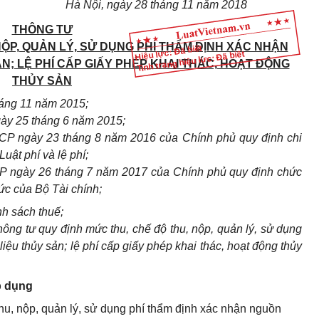
Hà Nội, ngày 28 tháng 11 năm 2018
THÔNG TƯ
NỘP, QUẢN LÝ, SỬ DỤNG PHÍ THẨM ĐỊNH XÁC NHẬN
Hiệu lực: Đã biết
Tình trạng hiệu lực: Đã biết
; LỆ PHÍ CẤP GIẤY PHÉP KHAI THÁC, HOẠT ĐỘNG
THỦY SẢN
háng 11 năm 2015;
ày 25 tháng 6 năm 2015;
CP ngày 23 tháng 8 năm 2016 của Chính phủ quy định chi
uật phí và lệ phí;
P ngày 26 tháng 7 năm 2017 của Chính phủ quy định chức
ức của Bộ Tài chính;
h sách thuế;
ông tư quy định mức thu, chế độ thu, nộp, quản lý, sử dụng
ệu thủy sản; lệ phí cấp giấy phép khai thác, hoạt động thủy
p dụng
thu, nộp, quản lý, sử dụng phí thẩm định xác nhận nguồn