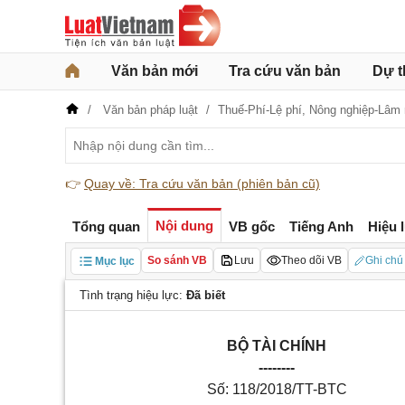
Văn bản mới
Tra cứu văn bản
Dự t
Văn bản pháp luật
Thuế-Phí-Lệ phí,
Nông nghiệp-Lâm 
👉
Quay về: Tra cứu văn bản (phiên bản cũ)
Nội dung
Tổng quan
VB gốc
Tiếng Anh
Hiệu 
So sánh VB
Lưu
Theo dõi VB
Ghi chú
Mục lục
Tình trạng hiệu lực:
Đã biết
BỘ TÀI CHÍNH
--------
Số: 118/2018/TT-BTC