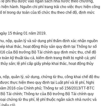
iền lệ phí thu được vào ngân sách nhà nước theo chương,
hiện hành. Nguồn chi phí trang trải cho việc thực hiện công
ố trí trong dự toán của tổ chức thu theo chế độ, định mức
 ngày 15 tháng 01 năm 2019.
thu, nộp, quản lý và sử dụng phí thẩm định xác nhận nguồn
hép khai thác, hoạt động thủy sản quy định tại Thông tư số
16 của Bộ trưởng Bộ Tài chính quy định mức thu, chế độ
toàn kỹ thuật tàu cá, kiểm định trang thiết bị nghề cá; phí
hủy sản; lệ phí cấp giấy phép khai thác, hoạt động thủy
u, nộp, quản lý, sử dụng, chứng từ thu, công khai chế độ thu
 được thực hiện theo quy định tại Luật phí và lệ phí, Nghị
năm 2016 của Chính phủ; Thông tư số 156/2013/TT-BTC
Bộ Tài chính; Thông tư của Bộ trưởng Bộ Tài chính quy
 loại chứng từ thu phí, lệ phí thuộc ngân sách nhà nước và
 (nếu có).