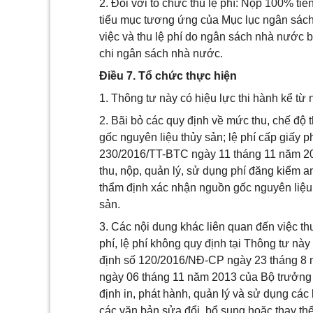
2. Đối với tổ chức thu lệ phí: Nộp 100% t
tiểu mục tương ứng của Mục lục ngân sách 
việc và thu lệ phí do ngân sách nhà nước b
chi ngân sách nhà nước.
Điều 7. Tổ chức thực hiện
1. Thông tư này có hiệu lực thi hành kể từ
2. Bãi bỏ các quy định về mức thu, chế độ 
gốc nguyên liệu thủy sản; lệ phí cấp giấy p
230/2016/TT-BTC ngày 11 tháng 11 năm 20
thu, nộp, quản lý, sử dụng phí đăng kiểm an 
thẩm định xác nhận nguồn gốc nguyên liệu t
sản.
3. Các nội dung khác liên quan đến việc th
phí, lệ phí không quy định tại Thông tư này
định số 120/2016/NĐ-CP ngày 23 tháng 8 
ngày 06 tháng 11 năm 2013 của Bộ trưởng 
định in, phát hành, quản lý và sử dụng các
các văn bản sửa đổi, bổ sung hoặc thay thế