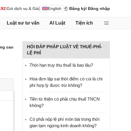
|
|
192
Gói dịch vụ & Giá
English
Đăng ký
/ Đăng nhập
Luật sư tư vấn
AI Luật
Tiện ích
HỎI ĐÁP PHÁP LUẬT VỀ THUẾ-PHÍ-
ng cao
LỆ PHÍ
Thời hạn truy thu thuế là bao lâu?
Hóa đơn lập sai thời điểm có coi là chi
phí hợp lý được trừ không?
Tiền từ thiện có phải chịu thuế TNCN
không?
Có phải nộp lệ phí môn bài trong thời
gian tạm ngừng kinh doanh không?