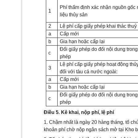
Phí thẩm định xác nhận nguồn gốc
1
liệu thủy sản
2
Lệ phí cấp giấy phép khai thác thuỷ
a
Cấp mới
b
Gia hạn hoặc cấp lại
Đổi giấy phép do đổi nội dung trong
c
phép
Lệ phí cấp giấy phép hoạt động thủ
3
đối với tàu cá nước ngoài:
a
Cấp mới
b
Gia hạn hoặc cấp lại
Đổi giấy phép do đổi nội dung trong
c
phép
Điều 5. Kê khai, nộp phí, lệ phí
1. Chậm nhất là ngày 20 hàng tháng, tổ chức
khoản phí chờ nộp ngân sách mở tại Kho 