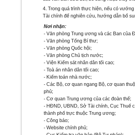
4. Trong quá trình thực hiện, nếu có vướng
Tài chính để nghiên cứu, hướng dẫn bổ sun
Nơi nhận:
- Văn phòng Trung ương và các Ban của 
- Văn phòng Tổng Bí thư;
- Văn phòng Quốc hội;
- Văn phòng Chủ tịch nước;
- Viện Kiểm sát nhân dân tối cao;
- Toà án nhân dân tối cao;
- Kiểm toán nhà nước;
- Các Bộ, cơ quan ngang Bộ, cơ quan thu
phủ;
- Cơ quan Trung ương của các đoàn thể;
- HĐND, UBND, Sở Tài chính, Cục Thuế cá
thành phố trực thuộc Trung ương;
- Công báo;
- Website chính phủ;
- Cục Kiểm tra văn bản (Bộ Tư pháp);