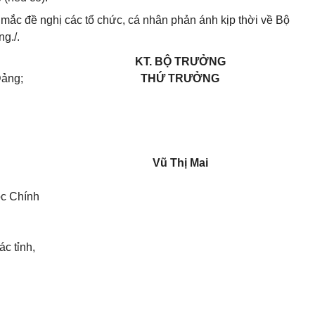
 mắc đề nghị các tổ chức, cá nhân phản ánh kịp thời về Bộ
g./.
KT. BỘ TRƯỞNG
Đảng;
THỨ TRƯỞNG
Vũ Thị Mai
ộc Chính
c tỉnh,