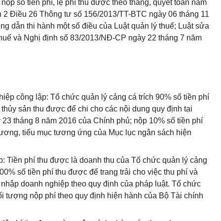
, nộp số tiền phí, lệ phí thu được theo tháng, quyết toán năm
n 2 Điều 26 Thông tư số 156/2013/TT-BTC ngày 06 tháng 11
 dẫn thi hành một số điều của Luật quản lý thuế; Luật sửa
 thuế và Nghị định số 83/2013/NĐ-CP ngày 22 tháng 7 năm
hiệp công lập: Tổ chức quản lý cảng cá trích 90% số tiền phí
thủy sản thu được để chi cho các nội dung quy định tại
23 tháng 8 năm 2016 của Chính phủ; nộp 10% số tiền phí
ương, tiểu mục tương ứng của Mục lục ngân sách hiện
p: Tiền phí thu được là doanh thu của Tổ chức quản lý cảng
0% số tiền phí thu được để trang trải cho việc thu phí và
thu nhập doanh nghiệp theo quy định của pháp luật. Tổ chức
ối tượng nộp phí theo quy định hiện hành của Bộ Tài chính