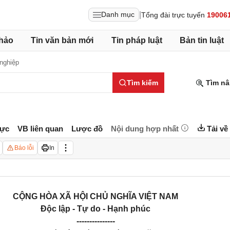
|
Danh mục
Tổng đài trực tuyến
19006
hảo
Tin văn bản mới
Tin pháp luật
Bản tin luật
nghiệp
Tìm kiếm
Tìm nâ
lực
VB liên quan
Lược đồ
Nội dung hợp nhất
Tải về
Báo lỗi
In
CỘNG HÒA XÃ HỘI CHỦ NGHĨA VIỆT NAM
Độc lập - Tự do - Hạnh phúc
---------------