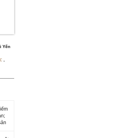
i Yến
tc
,
kiểm
ản;
sản