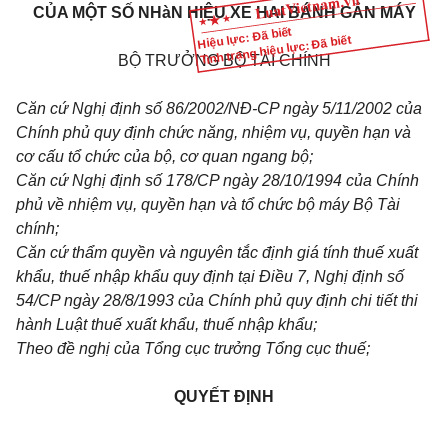
CỦA MỘT SỐ NHàN HIỆU XE HAI BÁNH GẮN MÁY
Hiệu lực: Đã biết
Tình trạng hiệu lực: Đã biết
BỘ TRƯỞNG BỘ TÀI CHÍNH
Căn cứ Nghị định số 86/2002/NĐ-CP ngày 5/11/2002 của
Chính phủ quy định chức năng, nhiệm vụ, quyền hạn và
cơ cấu tổ chức của bộ, cơ quan ngang bộ;
Căn cứ Nghị định số 178/CP ngày 28/10/1994 của Chính
phủ về nhiệm vụ, quyền hạn và tổ chức bộ máy Bộ Tài
chính;
Căn cứ thẩm quyền và nguyên tắc định giá tính thuế xuất
khẩu, thuế nhập khẩu quy định tại Điều 7, Nghị định số
54/CP ngày 28/8/1993 của Chính phủ quy định chi tiết thi
hành Luật thuế xuất khẩu, thuế nhập khẩu;
Theo đề nghị của Tổng cục trưởng Tổng cục thuế;
QUYẾT ĐỊNH