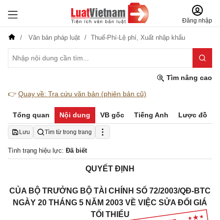
Đăng nhập
Văn bản pháp luật
Thuế-Phí-Lệ phí,
Xuất nhập khẩu
Tìm nâng cao
👉
Quay về: Tra cứu văn bản (phiên bản cũ)
Tổng quan
Nội dung
VB gốc
Tiếng Anh
Lược đồ
Lưu
Tìm từ trong trang
Tình trạng hiệu lực:
Đã biết
QUYẾT ĐỊNH
CỦA BỘ TRƯỞNG BỘ TÀI CHÍNH SỐ 72/2003/QĐ-BTC
NGÀY 20 THÁNG 5 NĂM 2003 VỀ VIỆC SỬA ĐỔI GIÁ
TỐI THIỂU