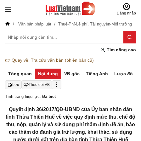
Đăng nhập
Văn bản pháp luật
Thuế-Phí-Lệ phí,
Tài nguyên-Môi trường
Tìm nâng cao
👉
Quay về: Tra cứu văn bản (phiên bản cũ)
Tổng quan
Nội dung
VB gốc
Tiếng Anh
Lược đồ
Lưu
Theo dõi VB
Tình trạng hiệu lực:
Đã biết
Quyết định 36/2017/QĐ-UBND của Ủy ban nhân dân
tỉnh Thừa Thiên Huế về việc quy định mức thu, chế độ
thu, nộp, quản lý và sử dụng phí thẩm định đề án, báo
cáo thăm dò đánh giá trữ lượng, khai thác, sử dụng
nước dưới đất trên địa bàn tỉnh Thừa Thiên Huế