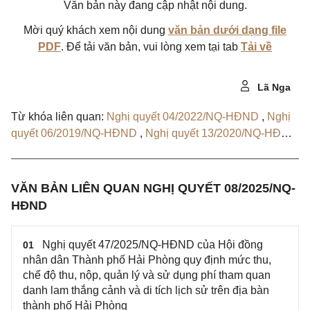
Văn bản này đang cập nhật nội dung.
Mời quý khách xem nội dung
văn bản dưới dạng file
PDF
. Để tải văn bản, vui lòng xem tại tab
Tải về
Lã Nga
Từ khóa liên quan:
Nghị quyết 04/2022/NQ-HĐND
,
Nghị
quyết 06/2019/NQ-HĐND
,
Nghị quyết 13/2020/NQ-HĐND
,
Nghị quyết 17/2016/NQ-HĐND
,
Nghị quyết 15/2019/NQ-
HĐND
,
Nghị quyết 09/2024/NQ-HĐND
,
Nghị quyết
27/2024/NQ-HĐND
,
Nghị quyết 34/2025/NQ-HĐND
,
VĂN BẢN LIÊN QUAN NGHỊ QUYẾT 08/2025/NQ-
Nghị quyết 47/2025/NQ-HĐND
HĐND
Nghị quyết 47/2025/NQ-HĐND của Hội đồng
01
nhân dân Thành phố Hải Phòng quy định mức thu,
chế độ thu, nộp, quản lý và sử dụng phí tham quan
danh lam thắng cảnh và di tích lịch sử trên địa bàn
thành phố Hải Phòng