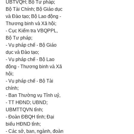
UBTVQH; Bộ Tư pháp;
Bộ Tài Chính; Bộ Giáo dục
và Đào tạo; Bộ Lao động -
Thương binh và Xã hội;
- Cục Kiểm tra VBQPPL,
Bộ Tư pháp;
- Vụ pháp chế - Bộ Giáo
dục và Đào tạo;
- Vụ pháp chế - Bộ Lao
động - Thương binh và Xã
hội;
- Vụ pháp chế - Bộ Tài
chính;
- Ban Thường vụ Tỉnh uỷ,
- TT HĐND; UBND;
UBMTTQVN tỉnh;
- Đoàn ĐBQH tỉnh; Đại
biểu HĐND tỉnh;
- Các sở, ban, ngành, đoàn