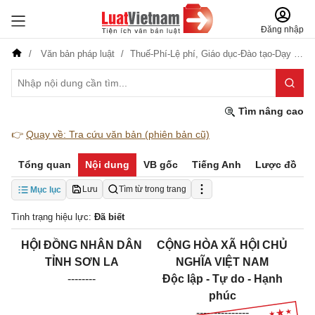
Đăng nhập
Văn bản pháp luật
Thuế-Phí-Lệ phí,
Giáo dục-Đào tạo-Dạy nghề
Tìm nâng cao
👉
Quay về: Tra cứu văn bản (phiên bản cũ)
Tổng quan
Nội dung
VB gốc
Tiếng Anh
Lược đồ
Lưu
Tìm từ trong trang
Mục lục
Tình trạng hiệu lực:
Đã biết
HỘI ĐỒNG NHÂN DÂN
CỘNG HÒA XÃ HỘI CHỦ
TỈNH SƠN LA
NGHĨA VIỆT NAM
--------
Độc lập - Tự do - Hạnh
phúc
---------------