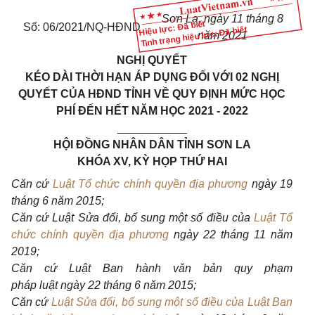
Sơn La, ngày 11 tháng 8
Hiệu lực: Đã biết
Số: 06/2021/NQ-HĐND
Tình trạng hiệu lực: Đã biết
năm 2021
NGHỊ QUYẾT
KÉO DÀI THỜI HẠN ÁP DỤNG ĐỐI VỚI 02 NGHỊ
QUYẾT CỦA HĐND TỈNH VỀ QUY ĐỊNH MỨC HỌC
PHÍ ĐẾN HẾT NĂM HỌC 2021 - 2022
___________
HỘI ĐỒNG NHÂN DÂN TỈNH SƠN LA
KHÓA XV, KỲ HỌP THỨ HAI
Căn cứ
Luật Tổ chức chính quyền địa phương
ngày 19
tháng 6 năm 2015;
Căn cứ
Luật
S
ửa đổi, bổ sung một số điều của
Luật Tổ
chức chính quyền địa phương
ngày 22 tháng 11 năm
2019;
Căn cứ
Luật Ban hành văn bản quy phạm
pháp luật
ngày 22 tháng 6
năm 2015
;
Căn cứ
Luật Sửa đổi, bổ sung một số điều của Luật Ban