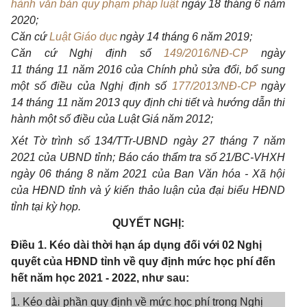
hành văn bản quy phạm pháp luật
ngày 18 tháng 6 năm
2020;
Căn cứ
Luật Giáo dục
ngày 14 tháng 6
năm 2019
;
Căn cứ Nghị định số
149/2016/NĐ-CP
ngày
11
tháng
11
năm
2016 của Chính phủ sửa đổi, bổ sung
một số điều của Nghị định số
177/2013/NĐ-CP
ngày
14
tháng
11
năm
2013 quy định chi tiết và hướng dẫn thi
hành một số điều của Luật Giá năm 2012;
Xét Tờ trình số 134/TTr-UBND ngày 27 tháng 7 năm
2021 của UBND tỉnh; Báo cáo thẩm tra số 21/BC-VHXH
ngày 06 tháng 8 năm 2021 của Ban Văn hóa - Xã hội
của HĐND tỉnh và ý kiến thảo luận của đại biểu HĐND
tỉnh tại kỳ họp.
QUYẾT NGHỊ:
Điều 1. Kéo dài thời hạn áp dụng đối với 02 Nghị
quyết của HĐND tỉnh về quy định mức học phí đến
hết năm học 2021 - 2022, như sau:
1. Kéo dài phần quy định về mức học phí trong Nghị