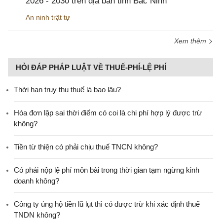
2026 - 2030 trên địa bàn tỉnh Bắc Ninh
An ninh trật tự
Xem thêm
HỎI ĐÁP PHÁP LUẬT VỀ THUẾ-PHÍ-LỆ PHÍ
Thời hạn truy thu thuế là bao lâu?
Hóa đơn lập sai thời điểm có coi là chi phí hợp lý được trừ
không?
Tiền từ thiện có phải chịu thuế TNCN không?
Có phải nộp lệ phí môn bài trong thời gian tạm ngừng kinh
doanh không?
Công ty ủng hộ tiền lũ lụt thì có được trừ khi xác định thuế
TNDN không?