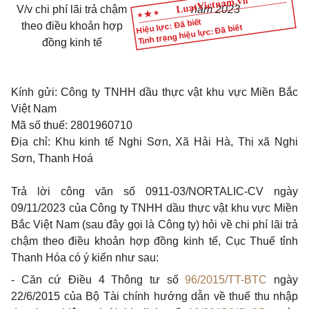
V/v
chi phí lãi trả chậm
năm 2023
Hiệu lực: Đã biết
theo điều khoản hợp
Tình trạng hiệu lực: Đã biết
đồng kinh tế
Kính gửi: Công ty TNHH dầu thực vật khu vực Miền Bắc
Việt Nam
Mã số thuế: 2801960710
Địa chỉ: Khu kinh tế Nghi Sơn, Xã Hải Hà, Thị xã Nghi
Sơn, Thanh Hoá
Trả lời công văn số 0911-03/NORTALIC-CV ngày
09/11/2023 của Công ty TNHH dầu thực vật khu vực Miền
Bắc Việt Nam (sau đây gọi là Công ty) hỏi về chi phí lãi trả
chậm theo điều khoản hợp đồng kinh tế, Cục Thuế tỉnh
Thanh Hóa có ý kiến như sau:
- Căn cứ Điều 4 Thông tư số
96/2015/TT-BTC
ngày
22/6/2015 của Bộ Tài chính hướng dẫn về thuế thu nhập