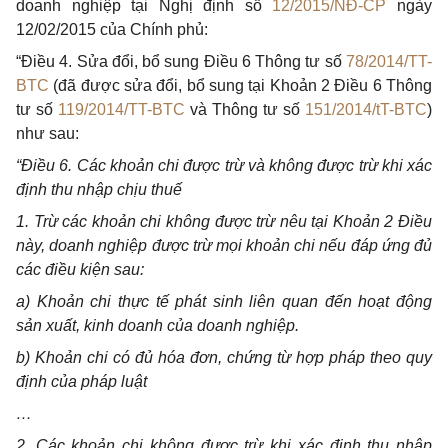
doanh nghiệp tại Nghị định số
12/2015/NĐ-CP
ngày
12/02/2015 của Chính phủ:
“Điều 4. Sửa đổi, bổ sung Điều 6 Thông tư số
78/2014/TT-
BTC
(đã được sửa đổi, bổ sung tại Khoản 2 Điều 6 Thông
tư số
119/2014/TT-BTC
và Thông tư số
151/2014/tT-BTC
)
như sau:
“Điều 6. Các khoản chi được trừ và không được trừ khi xác
định thu nhập chịu thuế
1.
Trừ các khoản chi không được trừ nêu tại Khoản 2 Điều
này, doanh nghiệp được trừ mọi khoản chi nếu đáp ứng đủ
các điều kiện sau:
a)
Khoản chi thực tế phát sinh liên quan đến hoạt động
sản xuất, kinh doanh của doanh nghiệp.
b)
Khoản chi có đủ hóa đơn, chứng từ hợp pháp theo quy
định của pháp luật
…
2.
Các khoản chi
không được trừ khi xác định thu nhập