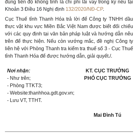
đúng tiến độ không tính là chi phí lãi vay trong kỳ nêu tại
Khoản 3 Điều 16 Nghị định
132/2020/NĐ-CP
.
Cục Thuế tỉnh Thanh Hóa trả lời để Công ty TNHH dầu
thực vật khu vực Miền Bắc Việt Nam được biết đối chiếu
với các quy định tại văn bản pháp luật và hướng dẫn nêu
trên để thực hiện. Nếu còn vướng mắc, đề nghị Công ty
liên hệ với Phòng Thanh tra kiểm tra thuế số 3 - Cục Thuế
tỉnh Thanh Hóa để được hướng dẫn, giải quyết./.
Nơi nhận:
KT. CỤC TRƯỞNG
-
Như trên;
PHÓ CỤC TRƯỞNG
- Phòng TTKT3;
- Website:thanhhoa.gdt.gov.vn
;
-
Lưu VT, TTHT.
Mai Đình Tú