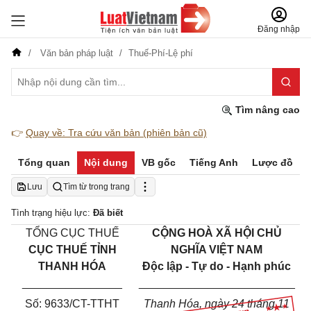
Đăng nhập
Văn bản pháp luật
Thuế-Phí-Lệ phí
Tìm nâng cao
👉
Quay về: Tra cứu văn bản (phiên bản cũ)
Tổng quan
Nội dung
VB gốc
Tiếng Anh
Lược đồ
Lưu
Tìm từ trong trang
Tình trạng hiệu lực:
Đã biết
TỔNG CỤC THU
Ế
C
ỘNG HOÀ XÃ HỘI CHỦ
CỤC THU
Ế
T
ỈNH
NGHĨA VIỆT NAM
THANH HÓA
Độc lập - Tự do - Hạnh phúc
________________
_________________________
Số:
9633
/CT-TTHT
Thanh Hóa
, ngày
24
tháng
11