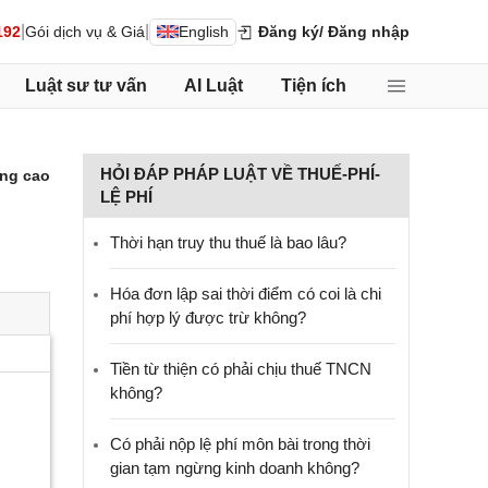
|
|
192
Gói dịch vụ & Giá
English
Đăng ký
/ Đăng nhập
Luật sư tư vấn
AI Luật
Tiện ích
HỎI ĐÁP PHÁP LUẬT VỀ THUẾ-PHÍ-
ng cao
LỆ PHÍ
Thời hạn truy thu thuế là bao lâu?
Hóa đơn lập sai thời điểm có coi là chi
phí hợp lý được trừ không?
Tiền từ thiện có phải chịu thuế TNCN
không?
Có phải nộp lệ phí môn bài trong thời
gian tạm ngừng kinh doanh không?