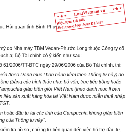
Hiệu lực: Đã biết
Tình trạng hiệu lực: Đã biết
c Hải quan tỉnh Bình Phước
 củ mỳ do Nhà máy TBM Vedan-Phước Long thuộc Công ty cổ
chia; Bộ Tài chính có ý kiến như sau:
số 61/2006/TT-BTC ngày 29/06/2006 của Bộ Tài chính, thì:
iến (theo Danh mục I ban hành kèm theo Thông tư này) do
ồng (bằng các hình thức như: bỏ vốn, trực tiếp trồng hoặc
a Campuchia giáp biên giới Việt Nam (theo danh mục II ban
 liệu sản xuất hàng hóa tại Việt Nam được miễn thuế nhập
GTGT.
m hoặc đầu tư tại các tỉnh của Campuchia không giáp biên
ng của Thông tư này".
ểm tra hồ sơ, chứng từ liên quan đến việc hỗ trợ đầu tư,