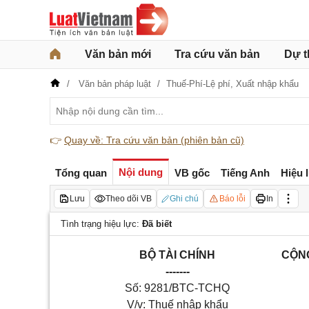
Văn bản mới
Tra cứu văn bản
Dự t
Văn bản pháp luật
Thuế-Phí-Lệ phí,
Xuất nhập khẩu
👉
Quay về: Tra cứu văn bản (phiên bản cũ)
Nội dung
Tổng quan
VB gốc
Tiếng Anh
Hiệu 
Lưu
Theo dõi VB
Ghi chú
Báo lỗi
In
Tình trạng hiệu lực:
Đã biết
BỘ TÀI CHÍNH
CỘNG
-------
Số: 9281/BTC-TCHQ
V/v: Thuế nhập khẩu