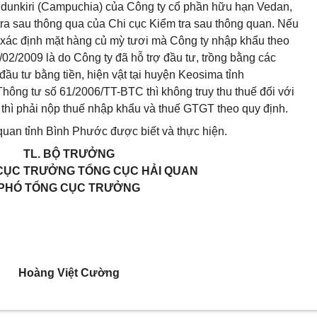
ndunkiri (Campuchia) của Công ty cổ phần hữu hạn Vedan,
m tra sau thông qua của Chi cục Kiểm tra sau thông quan. Nếu
cứ xác định mặt hàng củ mỳ tươi mà Công ty nhập khẩu theo
02/2009 là do Công ty đã hỗ trợ đầu tư, trồng bằng các
 đầu tư bằng tiền, hiện vật tại huyện Keosima tỉnh
Thông tư số 61/2006/TT-BTC thì không truy thu thuế đối với
thì phải nộp thuế nhập khẩu và thuế GTGT theo quy định.
quan tỉnh Bình Phước được biết và thực hiện.
TL. BỘ TRƯỞNG
 CỤC TRƯỞNG TỔNG CỤC HẢI QUAN
PHÓ TỔNG CỤC TRƯỞNG
Hoàng Việt Cường