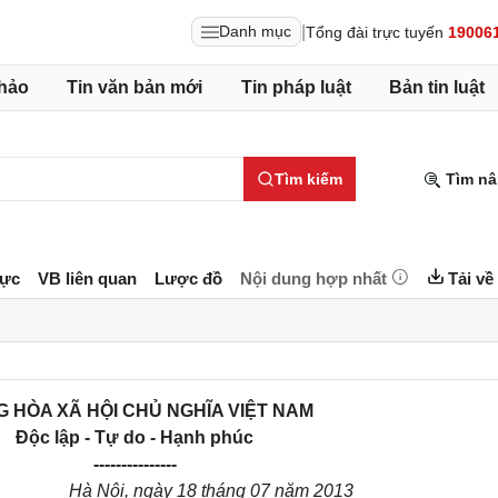
|
Danh mục
Tổng đài trực tuyến
19006
hảo
Tin văn bản mới
Tin pháp luật
Bản tin luật
Tìm kiếm
Tìm nâ
lực
VB liên quan
Lược đồ
Nội dung hợp nhất
Tải về
 HÒA XÃ HỘI CHỦ NGHĨA VIỆT NAM
Độc lập - Tự do - Hạnh phúc
---------------
Hà Nội, ngày 18 tháng 07 năm 2013