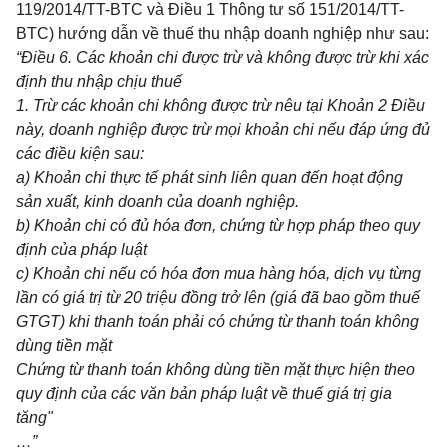
119/2014/TT-BTC
và Điề
u 1
Thông tư số 151/2014/TT-
BTC) hướng dẫn về thuế thu nhập doanh nghiệp như sau
:
“Điều 6. Các khoản ch
i
được trừ và không được trừ kh
i
xác
định thu nhập chịu
thuế
1.
Trừ các khoản ch
i
không được trừ nêu tại Khoản 2 Điều
này, doanh nghiệp được trừ mọi khoản ch
i
nếu đáp ứng đủ
các điều kiện sau:
a) Khoản chi thực tế phát sinh
liên
quan đến hoạt động
sản xuất, kinh doanh của doanh nghiệp.
b) Khoản chi có đủ hóa đơn, chứ
n
g từ hợp pháp theo quy
định của pháp luật
c) Khoản chi nếu có hóa đơn mua hàng hóa, d
ị
ch vụ từng
lần c
ó
giá trị từ 20
triệu
đồng
trở
lên (giá đ
ã
bao gồm thuế
GTGT) khi thanh toán phải có chứng từ thanh toán không
dùng tiền mặt
Chứng từ thanh toán không dùng tiền mặt thực hiện theo
quy định của các văn bản pháp luật về thuế giá trị gia
tăng"
…”