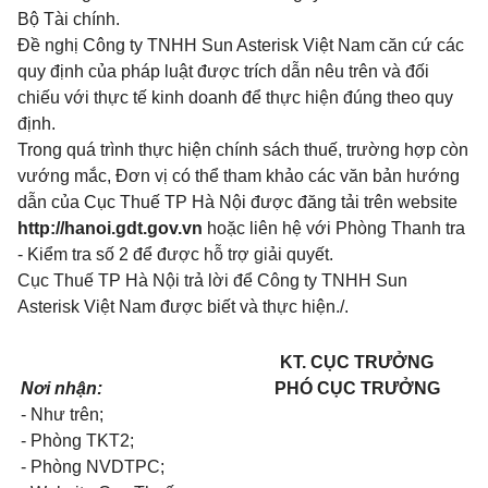
Bộ Tài chính.
Đề nghị Công ty TNHH Sun Asterisk Việt Nam căn cứ các
quy định của pháp luật được trích dẫn nêu trên và đối
chiếu với thực tế kinh doanh để thực hiện đ
ú
ng theo quy
định.
Trong quá trình thực hiện chính sách thuế, trường hợp còn
vư
ớ
ng mắc, Đơn vị có thể tham khảo các văn bản hướng
dẫn của Cục Thuế TP Hà Nội được đăng tải trên website
http://hano
i.
gdt.gov.vn
hoặc liên hệ với Phòng Thanh tra
- Kiểm tra số 2 để được hỗ trợ giải quyết.
Cục Thuế
T
P Hà Nội trả lời để Công ty TNHH Sun
Asterisk Việt Nam được biết và thực hiện./.
KT. CỤC TRƯỞNG
Nơi nhận:
PHÓ CỤC TRƯỞNG
-
Như tr
ê
n;
- Phòng TKT2;
- Phòng NVDTPC;