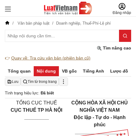
Đăng nhập
Văn bản pháp luật
Doanh nghiệp,
Thuế-Phí-Lệ phí
Tìm nâng cao
👉
Quay về: Tra cứu văn bản (phiên bản cũ)
Tổng quan
Nội dung
VB gốc
Tiếng Anh
Lược đồ
Lưu
Tìm từ trong trang
Tình trạng hiệu lực:
Đã biết
TỔNG CỤC THUẾ
CỘNG HÒA XÃ HỘI CHỦ
CỤC THUẾ TP HÀ NỘI
NGHĨA VIỆT NAM
_________
Độc lập - Tự do - Hạnh
phúc
__________________