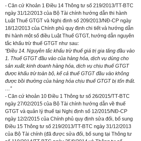
-
Căn cứ Khoản 1 Điều 14 Thông tư số
219/2013/TT-BTC
ngày 31/12/2013 của Bộ Tài chính hướng dẫn thi hành
Luật Thuế GTGT và Nghị định số
209/2013/NĐ-CP
ngày
18/12/2013 của Chính phủ quy định chi tiết và hư
ớ
ng dẫn
thi
hành một số điều Luật Thuế GTGT, hướng dẫn nguyên
tắc khấu trừ thuế GTGT như sau:
“Điều 14. Nguyên t
ắ
c khấu trừ thuế gi
á
trị gia tăng đầu vào
1.
Thuế GTGT đầu vào của hàng
hóa
, dịch vụ d
ù
ng cho
sản xuất; kinh doanh hàng hóa, dịch vụ chịu thuế GTGT
được kh
ấ
u trừ toàn bộ, kể cả thuế GTGT đầu vào không
được bồi thường của hàng hóa chịu thuế GTGT bị tổn thất
.
…”
- Căn cứ khoản 10 Điều 1 Thông tư số
26/2015/TT-BTC
ngày 27/02/2015 của Bộ Tài chính hướng dẫn về thuế
GTGT và quản lý thuế tại Nghị định số
12/2015/NĐ-CP
ngày 12/2/2015 của Chính phủ quy định sửa đổi, bổ sung
Điều 15 Thông tư số 219/2
01
3/TT-BTC ngày 31/12/2013
của Bộ Tài chính (đã được sửa đổi, bổ sung tại Thông
tư