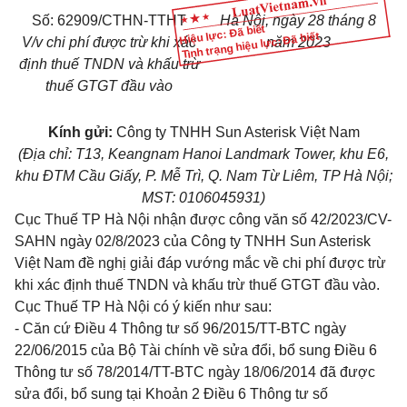
Số:
62909
/CTHN-TTHT
Hà Nội, ngày
28
tháng
8
Hiệu lực: Đã biết
Tình trạng hiệu lực: Đã biết
V/v chi phí được trừ khi xác
năm 2023
định thuế TNDN và khấu trừ
thuế GTGT đầu vào
Kính gửi:
Công ty TNHH Sun Asterisk Việt Nam
(Địa chỉ: T
1
3, Keangnam Hanoi Landmark Tower, khu E6,
khu ĐTM
C
ầu Giấy,
P
. Mễ Trì, Q. Nam Từ Liêm, TP Hà Nội;
MST: 010604593
1
)
Cục Thuế TP Hà Nội nhận được công văn số 42/2023/CV-
SAHN ngày 02/8/2023 của Công ty TNHH Sun Asterisk
Việt Nam đề nghị giải đáp vướng mắc về chi phí được trừ
khi xác định thuế TNDN và khấu trừ thuế GTGT đầu vào.
Cục Thuế TP Hà Nội có ý kiến như sau:
- Căn cứ Điều 4 Thông tư số
96/2015/TT-BTC
ngày
22/06/2015 của B
ộ Tài
chính về sửa đổi, bổ sung Điều 6
Thông tư số
78/2014/TT-BTC
ngày 18/06/2014
đã
được
sửa đổi, bổ sung tại Khoản 2 Điều 6 Thông tư số