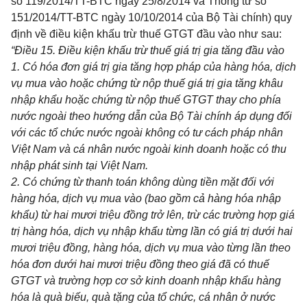
số
119/2014/TT-BTC
ngày 25/8/2014 và Thông tư số
151/2014/TT-BTC
ngày
10
/10/2014 của Bộ Tài chính) quy
định về điều kiện khấu trừ thuế GTGT đầu vào như sau:
“Điều 15. Điều kiện khấu trừ thuế giá trị gia tăng đầu vào
1. Có hóa đơn giá trị gia tăng hợp pháp của hàng hóa, dịch
vụ mua vào hoặc chứng từ nộp thuế giá trị gia tăng khâu
nhập khẩu hoặc chứng từ nộp thuế GTGT
thay cho phía
nước ngoài theo hướng dẫn của Bộ Tài chính áp dụng đối
với các tổ chức nước ngoài không c
ó
tư cách pháp nhân
Việt Nam và cá nhân nước ngoài kinh doanh hoặc có thu
nhập phát sinh t
ạ
i Việt Nam.
2. Có chứng từ thanh toán không dùng tiền mặt đối với
hàng hóa, dịch vụ mua vào (bao gồm cả hàng
hóa
nhập
khẩu) từ hai mươi triệu đồng trở
l
ên, trừ các trường hợp giá
trị hàng hóa, dịch vụ nhập khẩu từng lần c
ó
giá trị dưới hai
mươi triệu đồng, hàng
hóa
, dịch vụ mua vào từng lần theo
hóa đơn dưới hai mươi triệu đồng theo giá đã c
ó
thuế
GTGT và trường hợp cơ sở kinh doanh nhập khẩu hàng
hóa là quà biếu, quà tặng của tổ chức, cá nhân ở nước