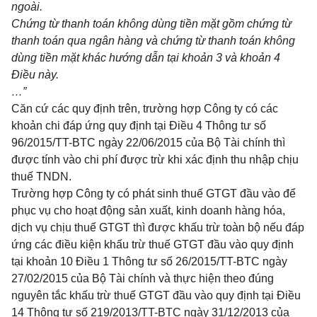
ngoài.
Chứng từ thanh toán không d
ù
ng tiền mặt gồm chứng từ
thanh toán qua ngân hàng và chứng từ thanh toán không
d
ù
ng tiền mặt khác hướng dẫn tại khoản 3 và khoản 4
Điều này.
…”
Căn cứ các quy định trên, trường hợp Công ty có các
khoản chi đáp ứng quy định tại Điều 4 Thông tư số
96/2015/TT-BTC
ngày 22/06/2015 của Bộ Tài chính thì
được tính vào chi phí được trừ khi xác định thu nhập chịu
thuế TNDN.
Trường hợp Công ty có phát sinh thuế GTGT đầu vào để
phục vụ cho hoạt động sản xuất, kinh doanh hàng hóa,
dịch vụ chịu thuế GTGT thì được khấu trừ toàn bộ nếu đáp
ứng các điều kiện khấu
tr
ừ thuế GTGT đầu vào quy định
tại khoản 10 Điều 1
Thông tư số
26/2015/TT-BTC
ngày
27/02/2015 của Bộ Tài chính và thực hiện theo đúng
nguyên tắc khấu trừ thuế GTGT đầu vào quy định tại Điều
14 Thông tư số
219/2013/TT-BTC
ngày 31/12/2013 của