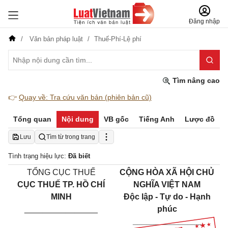
Đăng nhập
Văn bản pháp luật
Thuế-Phí-Lệ phí
Tìm nâng cao
👉
Quay về: Tra cứu văn bản (phiên bản cũ)
Tổng quan
Nội dung
VB gốc
Tiếng Anh
Lược đồ
Lưu
Tìm từ trong trang
Tình trạng hiệu lực:
Đã biết
TỔNG CỤC THUẾ
CỘNG HÒA XÃ HỘI CHỦ
CỤC THUẾ TP.
HỒ CHÍ
NGHĨA VIỆT NAM
MINH
Độc lập - Tự do - Hạnh
________________
phúc
_______________