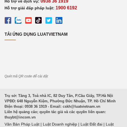
0938 36 1919
Hỗ trợ về dịch vụ:
1900 6192
Hỗ trợ giải đáp pháp luật:
TẢI ỨNG DỤNG LUATVIETNAM
Quét mã QR code để cài đặt
Trụ sở: Tầng 3, Toà nhà IC, 82 Duy Tân, P.Cầu Giấy, TP.Hà Nội
VPĐD: 648 Nguyễn Kiệm, Phường Đức Nhuận, TP. Hồ Chí Minh
Điện thoại: 0938 36 1919 - Email:
cskh@luatvietnam.vn
Liên hệ quảng cáo; quyền tác giả và các quyền liên quan:
thuybt@incom.vn
Văn Bản Pháp Luật
|
Luật Doanh nghiệp
|
Luật Đất đai
|
Luật