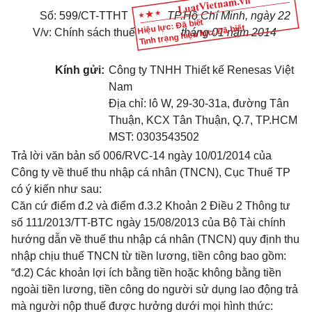
Số: 599/CT-TTHT
TP.Hồ Chí Minh, ngày 22
Hiệu lực: Đã biết
Tình trạng hiệu lực: Đã biết
V/v: Chính sách thuế
tháng 01 năm 2014
Kính gửi:
Công ty TNHH Thiết kế Renesas Việt
Nam
Địa chỉ: lô W, 29-30-31a, đường Tân
Thuận, KCX Tân Thuận, Q.7, TP.HCM
MST: 0303543502
Trả lời văn bản số 006/RVC-14 ngày 10/01/2014 của
Công ty về thuế thu nhập cá nhân (TNCN), Cục Thuế TP
có ý kiến như sau:
Căn cứ điểm đ.2 và điểm đ.3.2 Khoản 2 Điều 2 Thông tư
số 111/2013/TT-BTC ngày 15/08/2013 của Bộ Tài chính
hướng dẫn về thuế thu nhập cá nhân (TNCN) quy định thu
nhập chịu thuế TNCN từ tiền lương, tiền công bao gồm:
“đ.2) Các khoản lợi ích bằng tiền hoặc không bằng tiền
ngoài tiền lương, tiền công do người sử dụng lao động trả
mà người nộp thuế được hưởng dưới mọi hình thức: