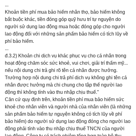
...
Khoản tiền phí mua bảo hiểm nhân thọ, bảo hiểm không
bắt buộc khác, tiền đóng góp quỹ hưu trí tự nguyện do
người sử dụng lao động mua hoặc đóng góp cho người
lao động đối với những sản phẩm bảo hiểm có tích lũy về
phí bảo hiểm.
...
đ.3.2) K
hoản chi dịch vụ khác phục vụ cho cá nhân trong
hoạt động chăm sóc sức khoẻ, vui chơi, giải trí thẩm mỹ...
nếu nội dung chi trả ghi rõ tên cá nhân được hưởng.
Trường hợp nội dung chi trả phí dịch vụ không ghi tên cá
nhân được hưởng mà chi chung cho tập thể người lao
động thì không tính vào thu nhập chịu thuế.”
Căn cứ quy định trên, khoản tiền phí mua bảo hiểm sức
khoẻ cho nhân viên và người nhà của nhân viên (là những
sản phẩm bảo hiểm tự nguyện không có tích lũy về phí
bảo hiểm) do người sử dụng lao động đóng cho người lao
động phải tính vào thu nhập chịu thuế TNCN của người
lao động
. Công ty có trách nhiệm tổng hợp toàn bộ thu